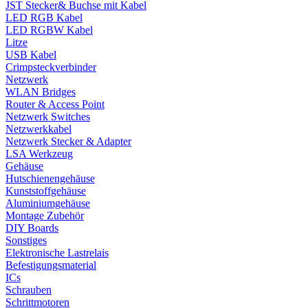
JST Stecker& Buchse mit Kabel
LED RGB Kabel
LED RGBW Kabel
Litze
USB Kabel
Crimpsteckverbinder
Netzwerk
WLAN Bridges
Router & Access Point
Netzwerk Switches
Netzwerkkabel
Netzwerk Stecker & Adapter
LSA Werkzeug
Gehäuse
Hutschienengehäuse
Kunststoffgehäuse
Aluminiumgehäuse
Montage Zubehör
DIY Boards
Sonstiges
Elektronische Lastrelais
Befestigungsmaterial
ICs
Schrauben
Schrittmotoren