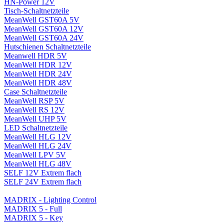
HN-Power 12V
Tisch-Schaltnetzteile
MeanWell GST60A 5V
MeanWell GST60A 12V
MeanWell GST60A 24V
Hutschienen Schaltnetzteile
Meanwell HDR 5V
MeanWell HDR 12V
MeanWell HDR 24V
MeanWell HDR 48V
Case Schaltnetzteile
MeanWell RSP 5V
MeanWell RS 12V
MeanWell UHP 5V
LED Schaltnetzteile
MeanWell HLG 12V
MeanWell HLG 24V
MeanWell LPV 5V
MeanWell HLG 48V
SELF 12V Extrem flach
SELF 24V Extrem flach
MADRIX - Lighting Control
MADRIX 5 - Full
MADRIX 5 - Key