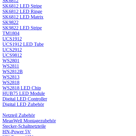
SK6812
SK6812 LED Stripe
SK6812 LED Ringe
SK6812 LED Matrix
SK9822
SK9822 LED Stripe
TM1804
UCS1912
UCS1912 LED Tube
UCS2912
UCS9812
WS2801
WS2811
WS2812B
WS2813
WS2818
WS2818 LED Chip
HUB75 LED Module
Digital LED Controller
Digital LED Zubehör
Netzteil Zubehör
MeanWell Montagezubehör
Stecker-Schaltnetzteile
HN-Power 5V