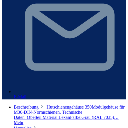
E-Mail
Beschreibung
Hutschienengehäuse 350Modulgehäuse für
M36-DIN-Normschienen. Technische
Daten Oberteil Material:LexanFarbe:Grau (RAL 7035)…
Mehr