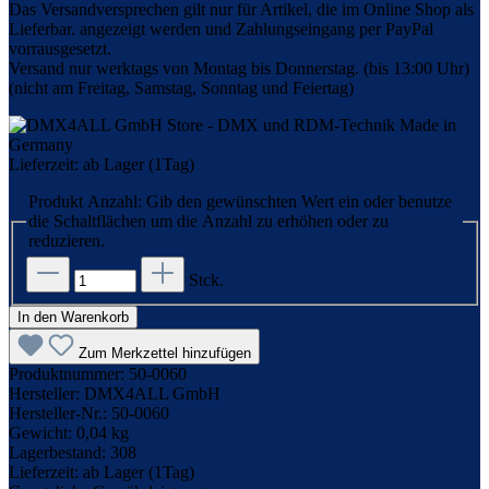
Das Versandversprechen gilt nur für Artikel, die im Online Shop als
Lieferbar. angezeigt werden und Zahlungseingang per PayPal
vorrausgesetzt.
Versand nur werktags von Montag bis Donnerstag. (bis 13:00 Uhr)
(nicht am Freitag, Samstag, Sonntag und Feiertag)
Lieferzeit: ab Lager (1Tag)
Produkt Anzahl: Gib den gewünschten Wert ein oder benutze
die Schaltflächen um die Anzahl zu erhöhen oder zu
reduzieren.
Stck.
In den Warenkorb
Zum Merkzettel hinzufügen
Produktnummer:
50-0060
Hersteller:
DMX4ALL GmbH
Hersteller-Nr.:
50-0060
Gewicht:
0,04 kg
Lagerbestand:
308
Lieferzeit:
ab Lager (1Tag)