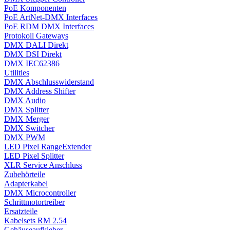
PoE Komponenten
PoE ArtNet-DMX Interfaces
PoE RDM DMX Interfaces
Protokoll Gateways
DMX DALI Direkt
DMX DSI Direkt
DMX IEC62386
Utilities
DMX Abschlusswiderstand
DMX Address Shifter
DMX Audio
DMX Splitter
DMX Merger
DMX Switcher
DMX PWM
LED Pixel RangeExtender
LED Pixel Splitter
XLR Service Anschluss
Zubehörteile
Adapterkabel
DMX Microcontroller
Schrittmotortreiber
Ersatzteile
Kabelsets RM 2.54
Gehäuseaufkleber