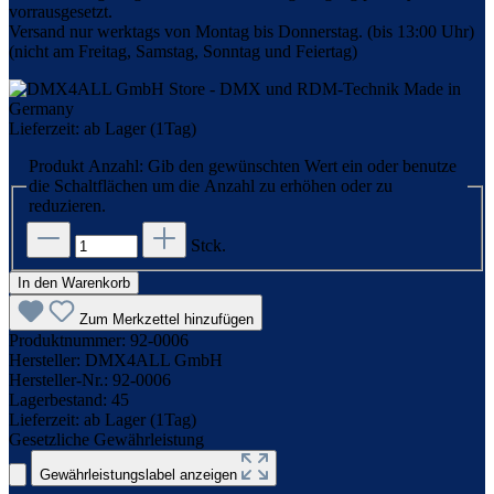
vorrausgesetzt.
Versand nur werktags von Montag bis Donnerstag. (bis 13:00 Uhr)
(nicht am Freitag, Samstag, Sonntag und Feiertag)
Lieferzeit: ab Lager (1Tag)
Produkt Anzahl: Gib den gewünschten Wert ein oder benutze
die Schaltflächen um die Anzahl zu erhöhen oder zu
reduzieren.
Stck.
In den Warenkorb
Zum Merkzettel hinzufügen
Produktnummer:
92-0006
Hersteller:
DMX4ALL GmbH
Hersteller-Nr.:
92-0006
Lagerbestand:
45
Lieferzeit:
ab Lager (1Tag)
Gesetzliche Gewährleistung
Gewährleistungslabel anzeigen