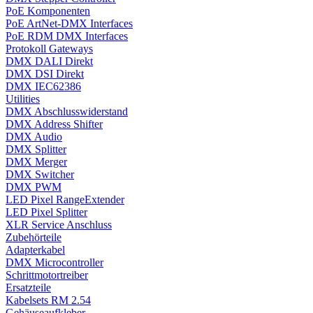
PoE Komponenten
PoE ArtNet-DMX Interfaces
PoE RDM DMX Interfaces
Protokoll Gateways
DMX DALI Direkt
DMX DSI Direkt
DMX IEC62386
Utilities
DMX Abschlusswiderstand
DMX Address Shifter
DMX Audio
DMX Splitter
DMX Merger
DMX Switcher
DMX PWM
LED Pixel RangeExtender
LED Pixel Splitter
XLR Service Anschluss
Zubehörteile
Adapterkabel
DMX Microcontroller
Schrittmotortreiber
Ersatzteile
Kabelsets RM 2.54
Gehäuseaufkleber