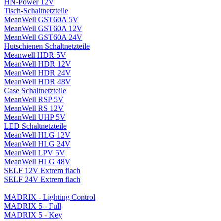
HN-Power 12V
Tisch-Schaltnetzteile
MeanWell GST60A 5V
MeanWell GST60A 12V
MeanWell GST60A 24V
Hutschienen Schaltnetzteile
Meanwell HDR 5V
MeanWell HDR 12V
MeanWell HDR 24V
MeanWell HDR 48V
Case Schaltnetzteile
MeanWell RSP 5V
MeanWell RS 12V
MeanWell UHP 5V
LED Schaltnetzteile
MeanWell HLG 12V
MeanWell HLG 24V
MeanWell LPV 5V
MeanWell HLG 48V
SELF 12V Extrem flach
SELF 24V Extrem flach
MADRIX - Lighting Control
MADRIX 5 - Full
MADRIX 5 - Key