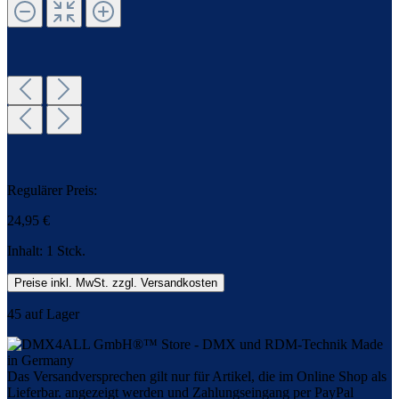
Regulärer Preis:
24,95 €
Inhalt:
1 Stck.
Preise inkl. MwSt. zzgl. Versandkosten
45 auf Lager
Das Versandversprechen gilt nur für Artikel, die im Online Shop als
Lieferbar. angezeigt werden und Zahlungseingang per PayPal