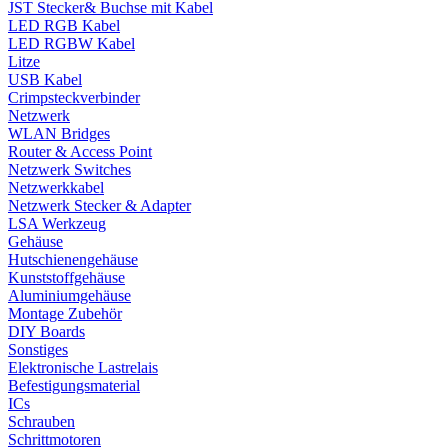
JST Stecker& Buchse mit Kabel
LED RGB Kabel
LED RGBW Kabel
Litze
USB Kabel
Crimpsteckverbinder
Netzwerk
WLAN Bridges
Router & Access Point
Netzwerk Switches
Netzwerkkabel
Netzwerk Stecker & Adapter
LSA Werkzeug
Gehäuse
Hutschienengehäuse
Kunststoffgehäuse
Aluminiumgehäuse
Montage Zubehör
DIY Boards
Sonstiges
Elektronische Lastrelais
Befestigungsmaterial
ICs
Schrauben
Schrittmotoren