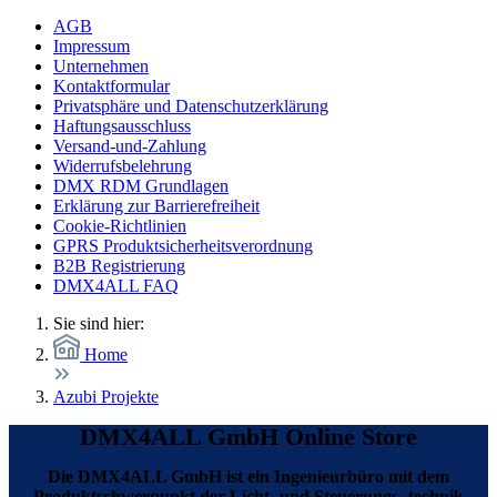
AGB
Impressum
Unternehmen
Kontaktformular
Privatsphäre und Datenschutzerklärung
Haftungsausschluss
Versand-und-Zahlung
Widerrufsbelehrung
DMX RDM Grundlagen
Erklärung zur Barrierefreiheit
Cookie-Richtlinien
GPRS Produktsicherheitsverordnung
B2B Registrierung
DMX4ALL FAQ
Sie sind hier:
Home
Azubi Projekte
DMX4ALL GmbH Online Store
Die DMX4ALL GmbH ist ein Ingenieurbüro mit dem
Produktschwerpunkt der Licht- und Steuerungs- technik