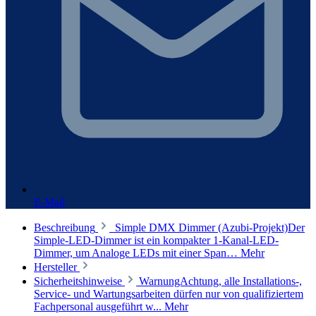
E-Mail
Beschreibung
Simple DMX Dimmer (Azubi-Projekt)Der
Simple-LED-Dimmer ist ein kompakter 1-Kanal-LED-
Dimmer, um Analoge LEDs mit einer Span…
Mehr
Hersteller
Sicherheitshinweise
WarnungAchtung, alle Installations-,
Service- und Wartungsarbeiten dürfen nur von qualifiziertem
Fachpersonal ausgeführt w...
Mehr