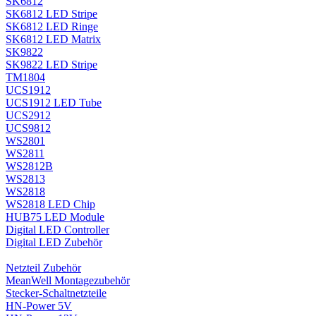
SK6812
SK6812 LED Stripe
SK6812 LED Ringe
SK6812 LED Matrix
SK9822
SK9822 LED Stripe
TM1804
UCS1912
UCS1912 LED Tube
UCS2912
UCS9812
WS2801
WS2811
WS2812B
WS2813
WS2818
WS2818 LED Chip
HUB75 LED Module
Digital LED Controller
Digital LED Zubehör
Netzteil Zubehör
MeanWell Montagezubehör
Stecker-Schaltnetzteile
HN-Power 5V