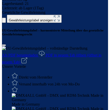
Lagerbestand:
21
Lieferzeit:
ab Lager (1Tag)
Gesetzliche Gewährleistung
Gewährleistungslabel anzeigen
EU-Gewährleistungslabel – harmonisierte Mitteilung über das gesetzliche
Gewährleistungsrecht
Als PDF herunterladen
PDF in neuem Tab öffnen
(öffnet in
neuem Tab)
Unsere Vorteile
Direkt vom Hersteller
Versand innerhalb von 24h von Mo-Do
Made in Germany