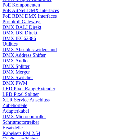
PoE Komponenten
PoE ArtNet-DMX Interfaces
PoE RDM DMX Interfaces
Protokoll Gateways
DMX DALI Direkt
DMX DSI Direkt
DMX IEC62386
Utilities
DMX Abschlusswiderstand
DMX Address Shifter
DMX Audio
DMX Splitter
DMX Merger
DMX Switcher
DMX PWM
LED Pixel RangeExtender
LED Pixel Splitter
XLR Service Anschluss
Zubehörteile
Adapterkabel
DMX Microcontroller
Schrittmotortreiber
Ersatzteile
Kabelsets RM 2.54
Gehäuseaufkleber