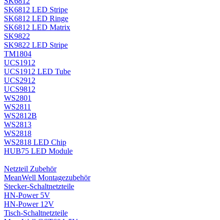
SK6812
SK6812 LED Stripe
SK6812 LED Ringe
SK6812 LED Matrix
SK9822
SK9822 LED Stripe
TM1804
UCS1912
UCS1912 LED Tube
UCS2912
UCS9812
WS2801
WS2811
WS2812B
WS2813
WS2818
WS2818 LED Chip
HUB75 LED Module
Netzteil Zubehör
MeanWell Montagezubehör
Stecker-Schaltnetzteile
HN-Power 5V
HN-Power 12V
Tisch-Schaltnetzteile