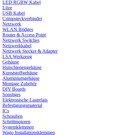
LED RGBW Kabel
Litze
USB Kabel
Crimpsteckverbinder
Netzwerk
WLAN Bridges
Router & Access Point
Netzwerk Switches
Netzwerkkabel
Netzwerk Stecker & Adapter
LSA Werkzeug
Gehäuse
Hutschienengehäuse
Kunststoffgehäuse
Aluminiumgehäuse
Montage Zubehör
DIY Boards
Sonstiges
Elektronische Lastrelais
Befestigungsmaterial
ICs
Schrauben
Schrittmotoren
Systemklemmen
Wago Installationsklemmen