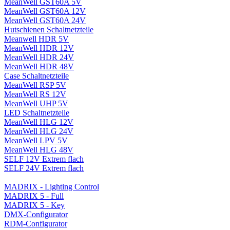
MeanWell GST60A 5V
MeanWell GST60A 12V
MeanWell GST60A 24V
Hutschienen Schaltnetzteile
Meanwell HDR 5V
MeanWell HDR 12V
MeanWell HDR 24V
MeanWell HDR 48V
Case Schaltnetzteile
MeanWell RSP 5V
MeanWell RS 12V
MeanWell UHP 5V
LED Schaltnetzteile
MeanWell HLG 12V
MeanWell HLG 24V
MeanWell LPV 5V
MeanWell HLG 48V
SELF 12V Extrem flach
SELF 24V Extrem flach
MADRIX - Lighting Control
MADRIX 5 - Full
MADRIX 5 - Key
DMX-Configurator
RDM-Configurator