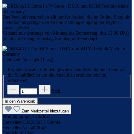
Das Versandversprechen gilt nur für Artikel, die im Online Shop als
Lieferbar. angezeigt werden und Zahlungseingang per PayPal
vorrausgesetzt.
Versand nur werktags von Montag bis Donnerstag. (bis 13:00 Uhr)
(nicht am Freitag, Samstag, Sonntag und Feiertag)
Lieferzeit: ab Lager (1Tag)
Produkt Anzahl: Gib den gewünschten Wert ein oder benutze
die Schaltflächen um die Anzahl zu erhöhen oder zu
reduzieren.
Stck.
In den Warenkorb
Zum Merkzettel hinzufügen
Produktnummer:
40-9041
Hersteller:
DMX4ALL GmbH
Hersteller-Nr.:
40-9041
Gewicht:
0,1 kg