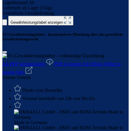
Lagerbestand:
66
Lieferzeit:
ab Lager (1Tag)
Gesetzliche Gewährleistung
Gewährleistungslabel anzeigen
EU-Gewährleistungslabel – harmonisierte Mitteilung über das gesetzliche
Gewährleistungsrecht
Als PDF herunterladen
PDF in neuem Tab öffnen
(öffnet in
neuem Tab)
Unsere Vorteile
Direkt vom Hersteller
Versand innerhalb von 24h von Mo-Do
Made in Germany