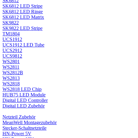
SK6812
SK6812 LED Stripe
SK6812 LED Ringe
SK6812 LED Matrix
SK9822
SK9822 LED Stripe
TM1804
UCS1912
UCS1912 LED Tube
UCS2912
UCS9812
WS2801
WS2811
WS2812B
WS2813
WS2818
WS2818 LED Chip
HUB75 LED Module
Digital LED Controller
Digital LED Zubehör
Netzteil Zubehör
MeanWell Montagezubehör
Stecker-Schaltnetzteile
HN-Power 5V