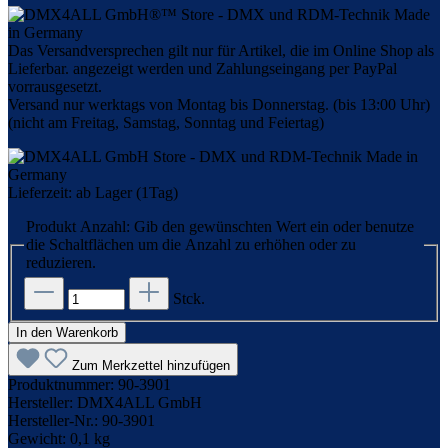
Das Versandversprechen gilt nur für Artikel, die im Online Shop als
Lieferbar. angezeigt werden und Zahlungseingang per PayPal
vorrausgesetzt.
Versand nur werktags von Montag bis Donnerstag. (bis 13:00 Uhr)
(nicht am Freitag, Samstag, Sonntag und Feiertag)
Lieferzeit: ab Lager (1Tag)
Produkt Anzahl: Gib den gewünschten Wert ein oder benutze
die Schaltflächen um die Anzahl zu erhöhen oder zu
reduzieren.
Stck.
In den Warenkorb
Zum Merkzettel hinzufügen
Produktnummer:
90-3901
Hersteller:
DMX4ALL GmbH
Hersteller-Nr.:
90-3901
Gewicht:
0,1 kg