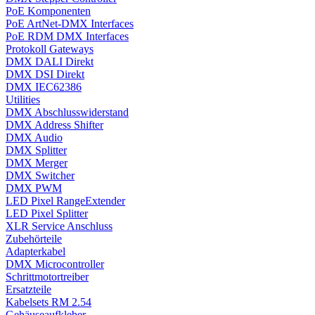
PoE Komponenten
PoE ArtNet-DMX Interfaces
PoE RDM DMX Interfaces
Protokoll Gateways
DMX DALI Direkt
DMX DSI Direkt
DMX IEC62386
Utilities
DMX Abschlusswiderstand
DMX Address Shifter
DMX Audio
DMX Splitter
DMX Merger
DMX Switcher
DMX PWM
LED Pixel RangeExtender
LED Pixel Splitter
XLR Service Anschluss
Zubehörteile
Adapterkabel
DMX Microcontroller
Schrittmotortreiber
Ersatzteile
Kabelsets RM 2.54
Gehäuseaufkleber