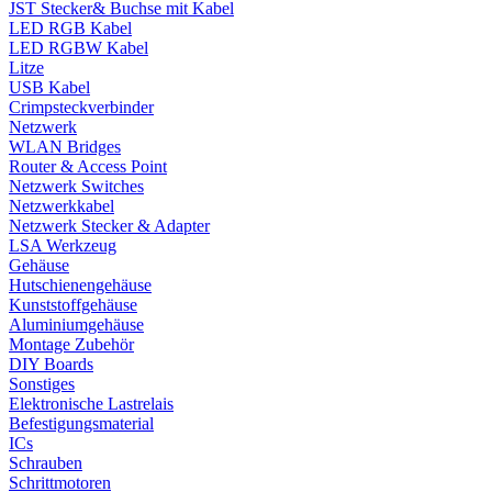
JST Stecker& Buchse mit Kabel
LED RGB Kabel
LED RGBW Kabel
Litze
USB Kabel
Crimpsteckverbinder
Netzwerk
WLAN Bridges
Router & Access Point
Netzwerk Switches
Netzwerkkabel
Netzwerk Stecker & Adapter
LSA Werkzeug
Gehäuse
Hutschienengehäuse
Kunststoffgehäuse
Aluminiumgehäuse
Montage Zubehör
DIY Boards
Sonstiges
Elektronische Lastrelais
Befestigungsmaterial
ICs
Schrauben
Schrittmotoren