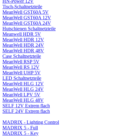
HN-Power 12V
Tisch-Schaltnetzteile
MeanWell GST60A 5V
MeanWell GST60A 12V
MeanWell GST60A 24V
Hutschienen Schaltnetzteile
Meanwell HDR 5V
MeanWell HDR 12V
MeanWell HDR 24V
MeanWell HDR 48V
Case Schaltnetzteile
MeanWell RSP 5V
MeanWell RS 12V
MeanWell UHP 5V
LED Schaltnetzteile
MeanWell HLG 12V
MeanWell HLG 24V
MeanWell LPV 5V
MeanWell HLG 48V
SELF 12V Extrem flach
SELF 24V Extrem flach
MADRIX - Lighting Control
MADRIX 5 - Full
MADRIX 5 - Key