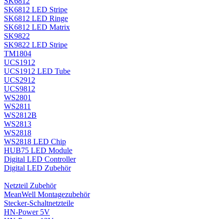
SK6812
SK6812 LED Stripe
SK6812 LED Ringe
SK6812 LED Matrix
SK9822
SK9822 LED Stripe
TM1804
UCS1912
UCS1912 LED Tube
UCS2912
UCS9812
WS2801
WS2811
WS2812B
WS2813
WS2818
WS2818 LED Chip
HUB75 LED Module
Digital LED Controller
Digital LED Zubehör
Netzteil Zubehör
MeanWell Montagezubehör
Stecker-Schaltnetzteile
HN-Power 5V