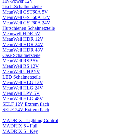
HN-Power 12V
Tisch-Schaltnetzteile
MeanWell GST60A 5V
MeanWell GST60A 12V
MeanWell GST60A 24V
Hutschienen Schaltnetzteile
Meanwell HDR 5V
MeanWell HDR 12V
MeanWell HDR 24V
MeanWell HDR 48V
Case Schaltnetzteile
MeanWell RSP 5V
MeanWell RS 12V
MeanWell UHP 5V
LED Schaltnetzteile
MeanWell HLG 12V
MeanWell HLG 24V
MeanWell LPV 5V
MeanWell HLG 48V
SELF 12V Extrem flach
SELF 24V Extrem flach
MADRIX - Lighting Control
MADRIX 5 - Full
MADRIX 5 - Key