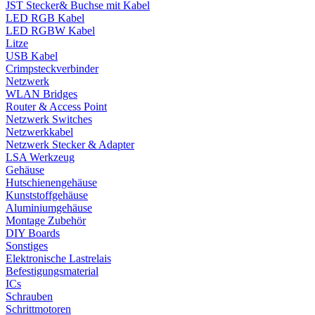
JST Stecker& Buchse mit Kabel
LED RGB Kabel
LED RGBW Kabel
Litze
USB Kabel
Crimpsteckverbinder
Netzwerk
WLAN Bridges
Router & Access Point
Netzwerk Switches
Netzwerkkabel
Netzwerk Stecker & Adapter
LSA Werkzeug
Gehäuse
Hutschienengehäuse
Kunststoffgehäuse
Aluminiumgehäuse
Montage Zubehör
DIY Boards
Sonstiges
Elektronische Lastrelais
Befestigungsmaterial
ICs
Schrauben
Schrittmotoren