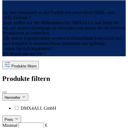
Sie sind interessiert an der Vielfalt von innovativer DMX- und
LED-Technik ?
Dann heißen wir Sie Willkommen bei DMX4ALL und laden Sie
ein, auf unserer Homepage zu verweilen und unsere für Sie erlesene
Produktwelt zu entdecken.
Alle unsere Eigenprodukte werden in Deutschland Entwickelt und
auch komplett in unserem Hause produziert und gefertigt.
Lassen Sie sich inspirieren !
Wir freuen uns auf Sie !
Produkte filtern
Produkte filtern
Hersteller
DMX4ALL GmbH
Preis
Minimal
€