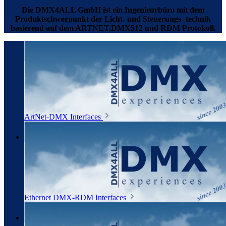
Die DMX4ALL GmbH ist ein Ingenieurbüro mit dem
Produktschwerpunkt der Licht- und Steuerungs- technik
basierend auf dem ARTNET,DMX512 und RDM Protokoll.
ArtNet-DMX Interfaces
Ethernet DMX-RDM Interfaces