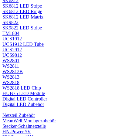
SK6812
SK6812 LED Stripe
SK6812 LED Ringe
SK6812 LED Matrix
SK9822
SK9822 LED Stripe
TM1804
UCS1912
UCS1912 LED Tube
UCS2912
UCS9812
WS2801
WS2811
WS2812B
WS2813
WS2818
WS2818 LED Chip
HUB75 LED Module
Digital LED Controller
Digital LED Zubehör
Netzteil Zubehör
MeanWell Montagezubehör
Stecker-Schaltnetzteile
HN-Power 5V