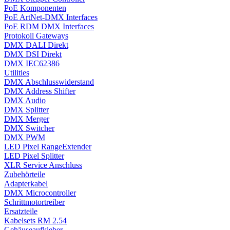
PoE Komponenten
PoE ArtNet-DMX Interfaces
PoE RDM DMX Interfaces
Protokoll Gateways
DMX DALI Direkt
DMX DSI Direkt
DMX IEC62386
Utilities
DMX Abschlusswiderstand
DMX Address Shifter
DMX Audio
DMX Splitter
DMX Merger
DMX Switcher
DMX PWM
LED Pixel RangeExtender
LED Pixel Splitter
XLR Service Anschluss
Zubehörteile
Adapterkabel
DMX Microcontroller
Schrittmotortreiber
Ersatzteile
Kabelsets RM 2.54
Gehäuseaufkleber