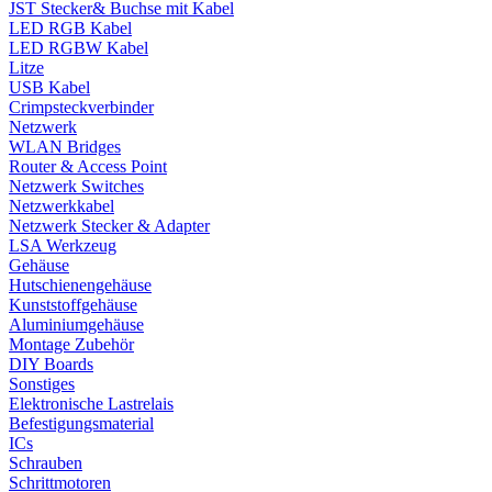
JST Stecker& Buchse mit Kabel
LED RGB Kabel
LED RGBW Kabel
Litze
USB Kabel
Crimpsteckverbinder
Netzwerk
WLAN Bridges
Router & Access Point
Netzwerk Switches
Netzwerkkabel
Netzwerk Stecker & Adapter
LSA Werkzeug
Gehäuse
Hutschienengehäuse
Kunststoffgehäuse
Aluminiumgehäuse
Montage Zubehör
DIY Boards
Sonstiges
Elektronische Lastrelais
Befestigungsmaterial
ICs
Schrauben
Schrittmotoren