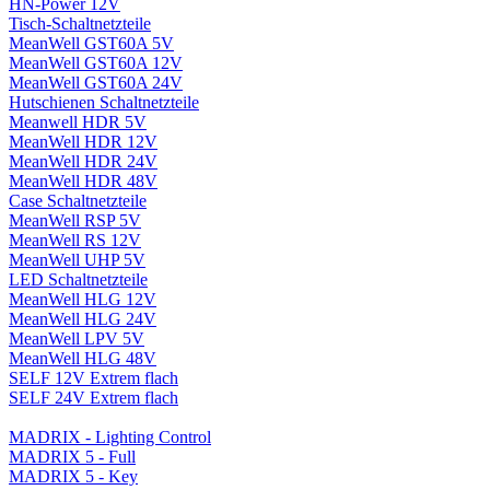
HN-Power 12V
Tisch-Schaltnetzteile
MeanWell GST60A 5V
MeanWell GST60A 12V
MeanWell GST60A 24V
Hutschienen Schaltnetzteile
Meanwell HDR 5V
MeanWell HDR 12V
MeanWell HDR 24V
MeanWell HDR 48V
Case Schaltnetzteile
MeanWell RSP 5V
MeanWell RS 12V
MeanWell UHP 5V
LED Schaltnetzteile
MeanWell HLG 12V
MeanWell HLG 24V
MeanWell LPV 5V
MeanWell HLG 48V
SELF 12V Extrem flach
SELF 24V Extrem flach
MADRIX - Lighting Control
MADRIX 5 - Full
MADRIX 5 - Key