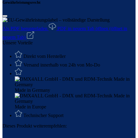
Gewährleistungsrecht
Als PDF herunterladen
PDF in neuem Tab öffnen
(öffnet in
neuem Tab)
Unsere Vorteile
Direkt vom Hersteller
Versand innerhalb von 24h von Mo-Do
Made in Germany
Made in Europe
Technischer Support
Dieses Produkt weiterempfehlen: