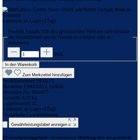
Lieferzeit: ab Lager (1Tag)
Produkt Anzahl: Gib den gewünschten Wert ein oder benutze
die Schaltflächen um die Anzahl zu erhöhen oder zu
reduzieren.
Stck.
In den Warenkorb
Zum Merkzettel hinzufügen
Produktnummer:
99-0475
Hersteller:
DMX4ALL GmbH
Hersteller-Nr.:
99-0475
Gewicht:
0,35 kg
Lagerbestand:
22
Lieferzeit:
ab Lager (1Tag)
Gesetzliche Gewährleistung
Gewährleistungslabel anzeigen
EU-Gewährleistungslabel – harmonisierte Mitteilung über das gesetzliche