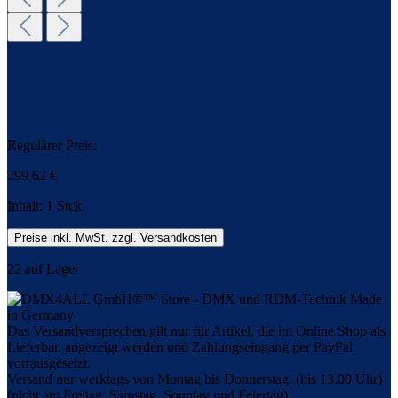
Regulärer Preis:
299,62 €
Inhalt:
1 Stck.
Preise inkl. MwSt. zzgl. Versandkosten
22 auf Lager
Das Versandversprechen gilt nur für Artikel, die im Online Shop als
Lieferbar. angezeigt werden und Zahlungseingang per PayPal
vorrausgesetzt.
Versand nur werktags von Montag bis Donnerstag. (bis 13:00 Uhr)
(nicht am Freitag, Samstag, Sonntag und Feiertag)