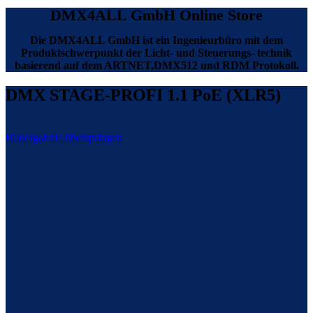
DMX4ALL GmbH Online Store
Die DMX4ALL GmbH ist ein Ingenieurbüro mit dem
Produktschwerpunkt der Licht- und Steuerungs- technik
basierend auf dem ARTNET,DMX512 und RDM Protokoll.
DMX STAGE-PROFI 1.1 PoE (XLR5)
Bildergalerie überspringen