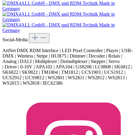
Social-Media
ArtNet DMX RDM Interface | LED Pixel Controller | Player | USB-
DMX | Wireless | Stripe | HUB75 | Dimmer | Decoder | Relais |
Analog | DALI | Multiplexer | Demultiplexer | Stepper | Servo
| Driver | 0-10V | APA102 | APA104 | GS8208 | LC8808 | SK6812 |
SK6822 | SK9822 | TM1804 | TM1812 | UCS1903 | UCS1912 |
UCS2912 | UCS9812 | WS2801 | WS2811 | WS2812 | WS2813 |
WS2815 | WS2818 | IEC62386