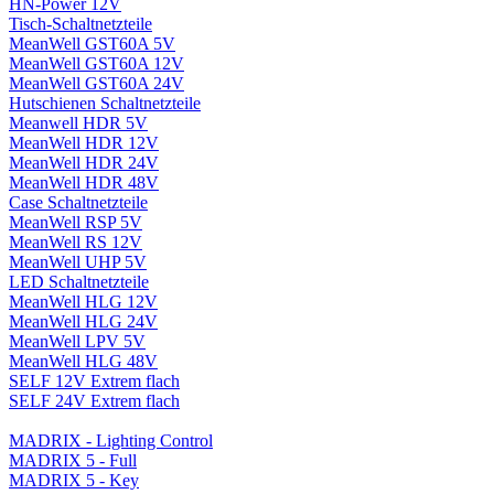
HN-Power 12V
Tisch-Schaltnetzteile
MeanWell GST60A 5V
MeanWell GST60A 12V
MeanWell GST60A 24V
Hutschienen Schaltnetzteile
Meanwell HDR 5V
MeanWell HDR 12V
MeanWell HDR 24V
MeanWell HDR 48V
Case Schaltnetzteile
MeanWell RSP 5V
MeanWell RS 12V
MeanWell UHP 5V
LED Schaltnetzteile
MeanWell HLG 12V
MeanWell HLG 24V
MeanWell LPV 5V
MeanWell HLG 48V
SELF 12V Extrem flach
SELF 24V Extrem flach
MADRIX - Lighting Control
MADRIX 5 - Full
MADRIX 5 - Key