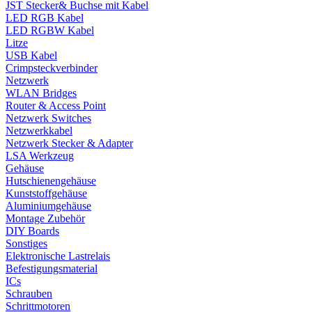
JST Stecker& Buchse mit Kabel
LED RGB Kabel
LED RGBW Kabel
Litze
USB Kabel
Crimpsteckverbinder
Netzwerk
WLAN Bridges
Router & Access Point
Netzwerk Switches
Netzwerkkabel
Netzwerk Stecker & Adapter
LSA Werkzeug
Gehäuse
Hutschienengehäuse
Kunststoffgehäuse
Aluminiumgehäuse
Montage Zubehör
DIY Boards
Sonstiges
Elektronische Lastrelais
Befestigungsmaterial
ICs
Schrauben
Schrittmotoren