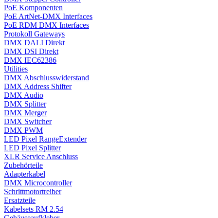
PoE Komponenten
PoE ArtNet-DMX Interfaces
PoE RDM DMX Interfaces
Protokoll Gateways
DMX DALI Direkt
DMX DSI Direkt
DMX IEC62386
Utilities
DMX Abschlusswiderstand
DMX Address Shifter
DMX Audio
DMX Splitter
DMX Merger
DMX Switcher
DMX PWM
LED Pixel RangeExtender
LED Pixel Splitter
XLR Service Anschluss
Zubehörteile
Adapterkabel
DMX Microcontroller
Schrittmotortreiber
Ersatzteile
Kabelsets RM 2.54
Gehäuseaufkleber