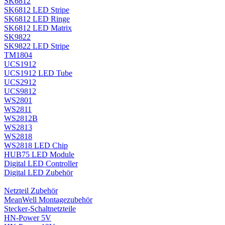
SK6812
SK6812 LED Stripe
SK6812 LED Ringe
SK6812 LED Matrix
SK9822
SK9822 LED Stripe
TM1804
UCS1912
UCS1912 LED Tube
UCS2912
UCS9812
WS2801
WS2811
WS2812B
WS2813
WS2818
WS2818 LED Chip
HUB75 LED Module
Digital LED Controller
Digital LED Zubehör
Netzteil Zubehör
MeanWell Montagezubehör
Stecker-Schaltnetzteile
HN-Power 5V