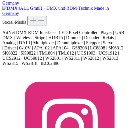
Social-Media
ArtNet DMX RDM Interface | LED Pixel Controller | Player | USB-
DMX | Wireless | Stripe | HUB75 | Dimmer | Decoder | Relais |
Analog | DALI | Multiplexer | Demultiplexer | Stepper | Servo
| Driver | 0-10V | APA102 | APA104 | GS8208 | LC8808 | SK6812 |
SK6822 | SK9822 | TM1804 | TM1812 | UCS1903 | UCS1912 |
UCS2912 | UCS9812 | WS2801 | WS2811 | WS2812 | WS2813 |
WS2815 | WS2818 | IEC62386