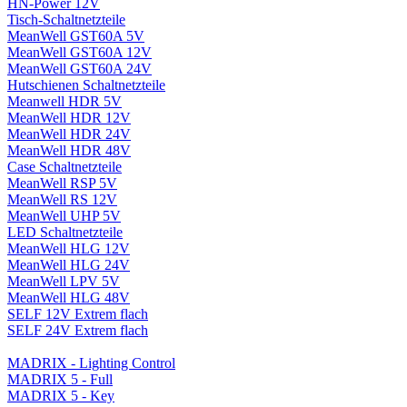
HN-Power 12V
Tisch-Schaltnetzteile
MeanWell GST60A 5V
MeanWell GST60A 12V
MeanWell GST60A 24V
Hutschienen Schaltnetzteile
Meanwell HDR 5V
MeanWell HDR 12V
MeanWell HDR 24V
MeanWell HDR 48V
Case Schaltnetzteile
MeanWell RSP 5V
MeanWell RS 12V
MeanWell UHP 5V
LED Schaltnetzteile
MeanWell HLG 12V
MeanWell HLG 24V
MeanWell LPV 5V
MeanWell HLG 48V
SELF 12V Extrem flach
SELF 24V Extrem flach
MADRIX - Lighting Control
MADRIX 5 - Full
MADRIX 5 - Key