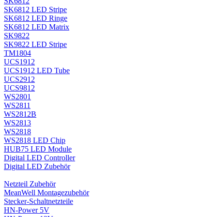
SK6812
SK6812 LED Stripe
SK6812 LED Ringe
SK6812 LED Matrix
SK9822
SK9822 LED Stripe
TM1804
UCS1912
UCS1912 LED Tube
UCS2912
UCS9812
WS2801
WS2811
WS2812B
WS2813
WS2818
WS2818 LED Chip
HUB75 LED Module
Digital LED Controller
Digital LED Zubehör
Netzteil Zubehör
MeanWell Montagezubehör
Stecker-Schaltnetzteile
HN-Power 5V