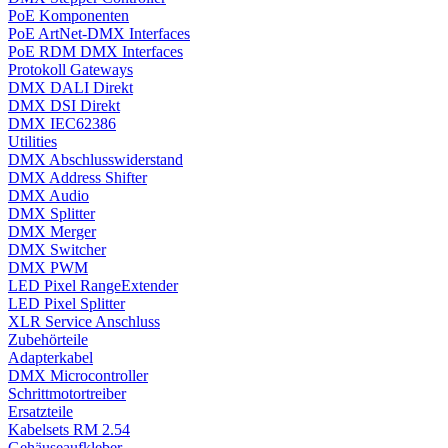
PoE Komponenten
PoE ArtNet-DMX Interfaces
PoE RDM DMX Interfaces
Protokoll Gateways
DMX DALI Direkt
DMX DSI Direkt
DMX IEC62386
Utilities
DMX Abschlusswiderstand
DMX Address Shifter
DMX Audio
DMX Splitter
DMX Merger
DMX Switcher
DMX PWM
LED Pixel RangeExtender
LED Pixel Splitter
XLR Service Anschluss
Zubehörteile
Adapterkabel
DMX Microcontroller
Schrittmotortreiber
Ersatzteile
Kabelsets RM 2.54
Gehäuseaufkleber