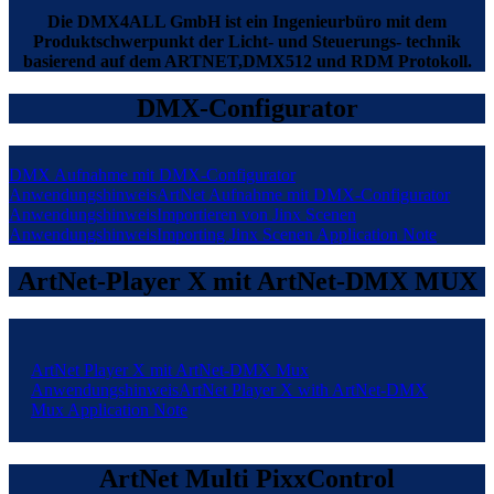
Die DMX4ALL GmbH ist ein Ingenieurbüro mit dem
Produktschwerpunkt der Licht- und Steuerungs- technik
basierend auf dem ARTNET,DMX512 und RDM Protokoll.
DMX-Configurator
DMX Aufnahme mit DMX-Configurator
Anwendungshinweis
ArtNet Aufnahme mit DMX-Configurator
Anwendungshinweis
Importieren von Jinx Scenen
Anwendungshinweis
Importing Jinx Scenen
Application Note
ArtNet-Player X mit ArtNet-DMX MUX
ArtNet Player X mit ArtNet-DMX Mux
Anwendungshinweis
ArtNet Player X with ArtNet-DMX
Mux
Application Note
ArtNet Multi PixxControl