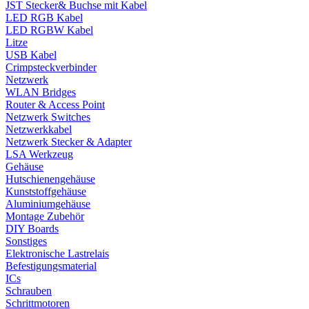
JST Stecker& Buchse mit Kabel
LED RGB Kabel
LED RGBW Kabel
Litze
USB Kabel
Crimpsteckverbinder
Netzwerk
WLAN Bridges
Router & Access Point
Netzwerk Switches
Netzwerkkabel
Netzwerk Stecker & Adapter
LSA Werkzeug
Gehäuse
Hutschienengehäuse
Kunststoffgehäuse
Aluminiumgehäuse
Montage Zubehör
DIY Boards
Sonstiges
Elektronische Lastrelais
Befestigungsmaterial
ICs
Schrauben
Schrittmotoren