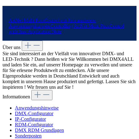
ArtNet Multi PixxControl mit Jinx ansteuern
Anwendungshinweis
Controlling ArtNet Multi PixxControl
with Jinx
Application Note
Über uns
Sie sind interessiert an der Vielfalt von innovativer DMX- und
LED-Technik ? Dann heißen wir Sie Willkommen bei DMX4ALL
und laden Sie ein, auf unserer Homepage zu verweilen und unsere
für Sie erlesene Produktwelt zu entdecken. Alle unsere
Eigenprodukte werden in Deutschland Entwickelt und auch
komplett in unserem Hause produziert und gefertigt. Lassen Sie sich
inspirieren ! Wir freuen uns auf Sie !
Informationen
Anwendungshinweise
DMX-Configurator
IP-Configurator
RDM-Configurator
DMX RDM Grundlagen
Sonderposten