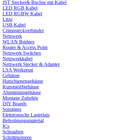
JST Stecker& Buchse mit Kabel
LED RGB Kabel
LED RGBW Kabel
Litze
USB Kabel
Crimpsteckverbinder
Netzwerk
WLAN Bridges
Router & Access Point
Netzwerk Switches
Netzwerkkabel
Netzwerk Stecker & Adapter
LSA Werkzeug
Gehäuse
Hutschienengehäuse
Kunststoffgehäuse
Aluminiumgehäuse
Montage Zubehör
DIY Boards
Sonstiges
Elektronische Lastrelais
Befestigungsmaterial
ICs
Schrauben
Schrittmotoren