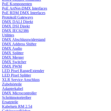
PoE Komponenten
PoE ArtNet-DMX Interfaces
PoE RDM DMX Interfaces
Protokoll Gateways
DMX DALI Direkt
DMX DSI Direkt
DMX IEC62386
Utilities
DMX Abschlusswiderstand
DMX Address Shifter
DMX Audio
DMX Splitter
DMX Merger
DMX Switcher
DMX PWM
LED Pixel RangeExtender
LED Pixel Splitter
XLR Service Anschluss
Zubehörteile
Adapterkabel
DMX Microcontroller
Schrittmotortreiber
Ersatzteile
Kabelsets RM 2.54
Gehäuseaufkleber