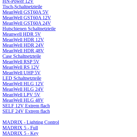
HN-Power 12V
Tisch-Schaltnetzteile
MeanWell GST60A 5V
MeanWell GST60A 12V
MeanWell GST60A 24V
Hutschienen Schaltnetzteile
Meanwell HDR 5V
MeanWell HDR 12V
MeanWell HDR 24V
MeanWell HDR 48V
Case Schaltnetzteile
MeanWell RSP 5V
MeanWell RS 12V
MeanWell UHP 5V
LED Schaltnetzteile
MeanWell HLG 12V
MeanWell HLG 24V
MeanWell LPV 5V
MeanWell HLG 48V
SELF 12V Extrem flach
SELF 24V Extrem flach
MADRIX - Lighting Control
MADRIX 5 - Full
MADRIX 5 - Key