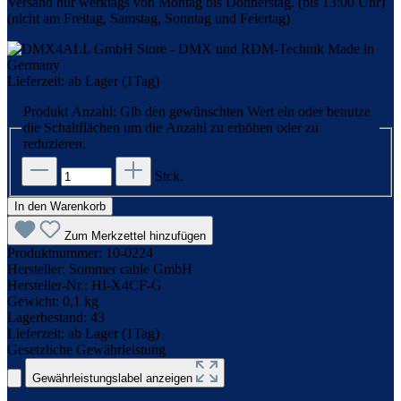
Versand nur werktags von Montag bis Donnerstag. (bis 13:00 Uhr)
(nicht am Freitag, Samstag, Sonntag und Feiertag)
Lieferzeit: ab Lager (1Tag)
Produkt Anzahl: Gib den gewünschten Wert ein oder benutze
die Schaltflächen um die Anzahl zu erhöhen oder zu
reduzieren.
Stck.
In den Warenkorb
Zum Merkzettel hinzufügen
Produktnummer:
10-0224
Hersteller:
Sommer cable GmbH
Hersteller-Nr.:
HI-X4CF-G
Gewicht:
0,1 kg
Lagerbestand:
43
Lieferzeit:
ab Lager (1Tag)
Gesetzliche Gewährleistung
Gewährleistungslabel anzeigen