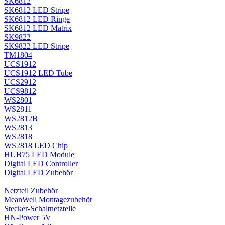
SK6812
SK6812 LED Stripe
SK6812 LED Ringe
SK6812 LED Matrix
SK9822
SK9822 LED Stripe
TM1804
UCS1912
UCS1912 LED Tube
UCS2912
UCS9812
WS2801
WS2811
WS2812B
WS2813
WS2818
WS2818 LED Chip
HUB75 LED Module
Digital LED Controller
Digital LED Zubehör
Netzteil Zubehör
MeanWell Montagezubehör
Stecker-Schaltnetzteile
HN-Power 5V