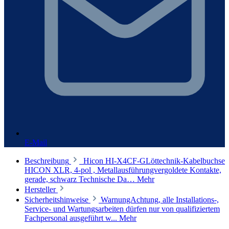
E-Mail
Beschreibung
Hicon HI-X4CF-GLöttechnik-Kabelbuchse
HICON XLR, 4-pol , Metallausführungvergoldete Kontakte,
gerade, schwarz Technische Da…
Mehr
Hersteller
Sicherheitshinweise
WarnungAchtung, alle Installations-,
Service- und Wartungsarbeiten dürfen nur von qualifiziertem
Fachpersonal ausgeführt w...
Mehr