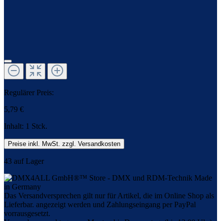
Regulärer Preis:
5,79 €
Inhalt:
1 Stck.
Preise inkl. MwSt. zzgl. Versandkosten
43 auf Lager
Das Versandversprechen gilt nur für Artikel, die im Online Shop als
Lieferbar. angezeigt werden und Zahlungseingang per PayPal
vorrausgesetzt.