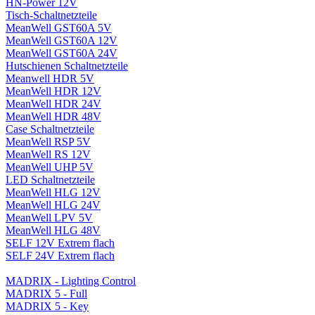
HN-Power 12V
Tisch-Schaltnetzteile
MeanWell GST60A 5V
MeanWell GST60A 12V
MeanWell GST60A 24V
Hutschienen Schaltnetzteile
Meanwell HDR 5V
MeanWell HDR 12V
MeanWell HDR 24V
MeanWell HDR 48V
Case Schaltnetzteile
MeanWell RSP 5V
MeanWell RS 12V
MeanWell UHP 5V
LED Schaltnetzteile
MeanWell HLG 12V
MeanWell HLG 24V
MeanWell LPV 5V
MeanWell HLG 48V
SELF 12V Extrem flach
SELF 24V Extrem flach
MADRIX - Lighting Control
MADRIX 5 - Full
MADRIX 5 - Key