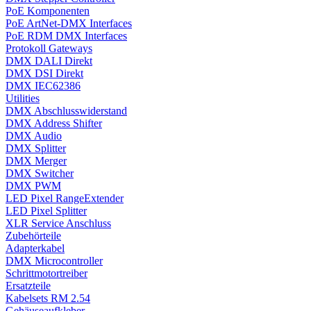
PoE Komponenten
PoE ArtNet-DMX Interfaces
PoE RDM DMX Interfaces
Protokoll Gateways
DMX DALI Direkt
DMX DSI Direkt
DMX IEC62386
Utilities
DMX Abschlusswiderstand
DMX Address Shifter
DMX Audio
DMX Splitter
DMX Merger
DMX Switcher
DMX PWM
LED Pixel RangeExtender
LED Pixel Splitter
XLR Service Anschluss
Zubehörteile
Adapterkabel
DMX Microcontroller
Schrittmotortreiber
Ersatzteile
Kabelsets RM 2.54
Gehäuseaufkleber