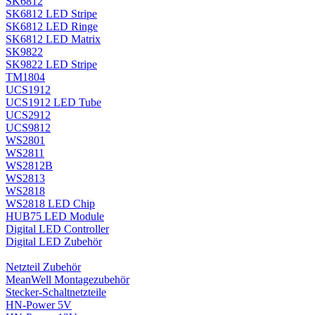
SK6812
SK6812 LED Stripe
SK6812 LED Ringe
SK6812 LED Matrix
SK9822
SK9822 LED Stripe
TM1804
UCS1912
UCS1912 LED Tube
UCS2912
UCS9812
WS2801
WS2811
WS2812B
WS2813
WS2818
WS2818 LED Chip
HUB75 LED Module
Digital LED Controller
Digital LED Zubehör
Netzteil Zubehör
MeanWell Montagezubehör
Stecker-Schaltnetzteile
HN-Power 5V