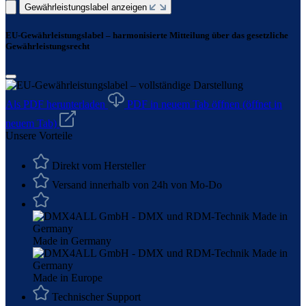
Gewährleistungslabel anzeigen
EU-Gewährleistungslabel – harmonisierte Mitteilung über das gesetzliche
Gewährleistungsrecht
Als PDF herunterladen
PDF in neuem Tab öffnen
(öffnet in
neuem Tab)
Unsere Vorteile
Direkt vom Hersteller
Versand innerhalb von 24h von Mo-Do
Made in Germany
Made in Europe
Technischer Support