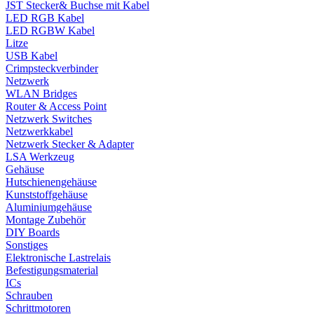
JST Stecker& Buchse mit Kabel
LED RGB Kabel
LED RGBW Kabel
Litze
USB Kabel
Crimpsteckverbinder
Netzwerk
WLAN Bridges
Router & Access Point
Netzwerk Switches
Netzwerkkabel
Netzwerk Stecker & Adapter
LSA Werkzeug
Gehäuse
Hutschienengehäuse
Kunststoffgehäuse
Aluminiumgehäuse
Montage Zubehör
DIY Boards
Sonstiges
Elektronische Lastrelais
Befestigungsmaterial
ICs
Schrauben
Schrittmotoren