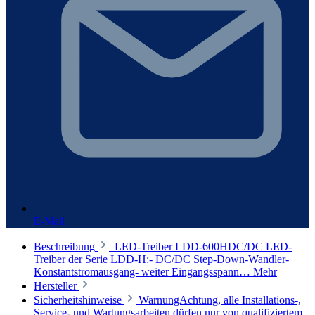
E-Mail
Beschreibung
LED-Treiber LDD-600HDC/DC LED-
Treiber der Serie LDD-H:- DC/DC Step-Down-Wandler-
Konstantstromausgang- weiter Eingangsspann…
Mehr
Hersteller
Sicherheitshinweise
WarnungAchtung, alle Installations-,
Service- und Wartungsarbeiten dürfen nur von qualifiziertem