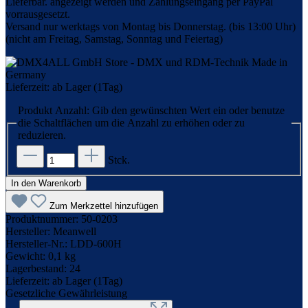
Lieferbar. angezeigt werden und Zahlungseingang per PayPal
vorrausgesetzt.
Versand nur werktags von Montag bis Donnerstag. (bis 13:00 Uhr)
(nicht am Freitag, Samstag, Sonntag und Feiertag)
Lieferzeit: ab Lager (1Tag)
Produkt Anzahl: Gib den gewünschten Wert ein oder benutze
die Schaltflächen um die Anzahl zu erhöhen oder zu
reduzieren.
Stck.
In den Warenkorb
Zum Merkzettel hinzufügen
Produktnummer:
50-0203
Hersteller:
Meanwell
Hersteller-Nr.:
LDD-600H
Gewicht:
0,1 kg
Lagerbestand:
24
Lieferzeit:
ab Lager (1Tag)
Gesetzliche Gewährleistung