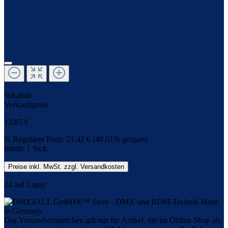
%
Rabatt
Verkaufspreis:
12,85 €
%
Regulärer Preis:
21,42 €
(40.01% gespart)
Inhalt:
1 Stck.
Preise inkl. MwSt. zzgl. Versandkosten
24 auf Lager
Das Versandversprechen gilt nur für Artikel, die im Online Shop als