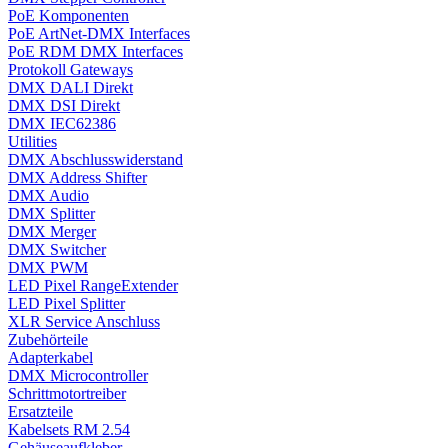
PoE Komponenten
PoE ArtNet-DMX Interfaces
PoE RDM DMX Interfaces
Protokoll Gateways
DMX DALI Direkt
DMX DSI Direkt
DMX IEC62386
Utilities
DMX Abschlusswiderstand
DMX Address Shifter
DMX Audio
DMX Splitter
DMX Merger
DMX Switcher
DMX PWM
LED Pixel RangeExtender
LED Pixel Splitter
XLR Service Anschluss
Zubehörteile
Adapterkabel
DMX Microcontroller
Schrittmotortreiber
Ersatzteile
Kabelsets RM 2.54
Gehäuseaufkleber