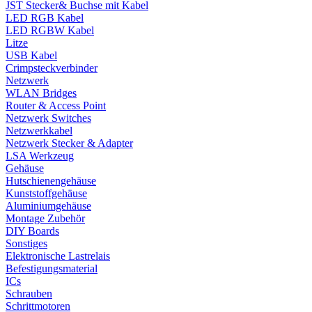
JST Stecker& Buchse mit Kabel
LED RGB Kabel
LED RGBW Kabel
Litze
USB Kabel
Crimpsteckverbinder
Netzwerk
WLAN Bridges
Router & Access Point
Netzwerk Switches
Netzwerkkabel
Netzwerk Stecker & Adapter
LSA Werkzeug
Gehäuse
Hutschienengehäuse
Kunststoffgehäuse
Aluminiumgehäuse
Montage Zubehör
DIY Boards
Sonstiges
Elektronische Lastrelais
Befestigungsmaterial
ICs
Schrauben
Schrittmotoren