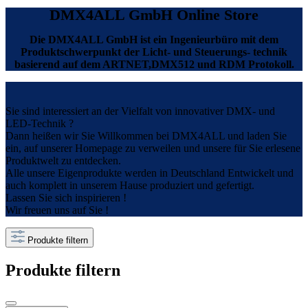
DMX4ALL GmbH Online Store
Die DMX4ALL GmbH ist ein Ingenieurbüro mit dem
Produktschwerpunkt der Licht- und Steuerungs- technik
basierend auf dem ARTNET,DMX512 und RDM Protokoll.
Sie sind interessiert an der Vielfalt von innovativer DMX- und
LED-Technik ?
Dann heißen wir Sie Willkommen bei DMX4ALL und laden Sie
ein, auf unserer Homepage zu verweilen und unsere für Sie erlesene
Produktwelt zu entdecken.
Alle unsere Eigenprodukte werden in Deutschland Entwickelt und
auch komplett in unserem Hause produziert und gefertigt.
Lassen Sie sich inspirieren !
Wir freuen uns auf Sie !
Produkte filtern
Produkte filtern