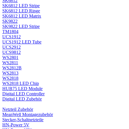
SK6812
SK6812 LED Stripe
SK6812 LED Ringe
SK6812 LED Matrix
SK9822
SK9822 LED Stripe
TM1804
UCS1912
UCS1912 LED Tube
UCS2912
UCS9812
WS2801
WS2811
WS2812B
WS2813
WS2818
WS2818 LED Chip
HUB75 LED Module
Digital LED Controller
Digital LED Zubehör
Netzteil Zubehör
MeanWell Montagezubehör
Stecker-Schaltnetzteile
HN-Power 5V