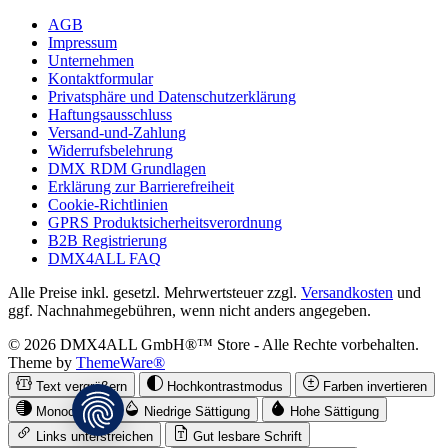
AGB
Impressum
Unternehmen
Kontaktformular
Privatsphäre und Datenschutzerklärung
Haftungsausschluss
Versand-und-Zahlung
Widerrufsbelehrung
DMX RDM Grundlagen
Erklärung zur Barrierefreiheit
Cookie-Richtlinien
GPRS Produktsicherheitsverordnung
B2B Registrierung
DMX4ALL FAQ
Alle Preise inkl. gesetzl. Mehrwertsteuer zzgl.
Versandkosten
und
ggf. Nachnahmegebühren, wenn nicht anders angegeben.
© 2026 DMX4ALL GmbH®™ Store - Alle Rechte vorbehalten.
Theme by
ThemeWare®
Text vergrößern
Hochkontrastmodus
Farben invertieren
Monochrom
Niedrige Sättigung
Hohe Sättigung
Links unterstreichen
Gut lesbare Schrift