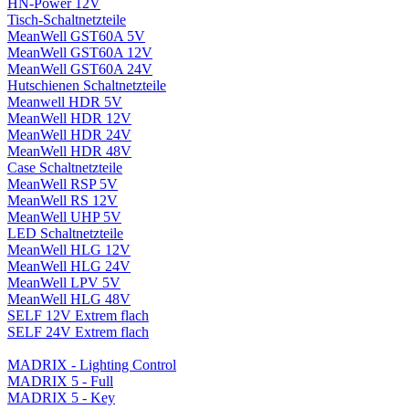
HN-Power 12V
Tisch-Schaltnetzteile
MeanWell GST60A 5V
MeanWell GST60A 12V
MeanWell GST60A 24V
Hutschienen Schaltnetzteile
Meanwell HDR 5V
MeanWell HDR 12V
MeanWell HDR 24V
MeanWell HDR 48V
Case Schaltnetzteile
MeanWell RSP 5V
MeanWell RS 12V
MeanWell UHP 5V
LED Schaltnetzteile
MeanWell HLG 12V
MeanWell HLG 24V
MeanWell LPV 5V
MeanWell HLG 48V
SELF 12V Extrem flach
SELF 24V Extrem flach
MADRIX - Lighting Control
MADRIX 5 - Full
MADRIX 5 - Key