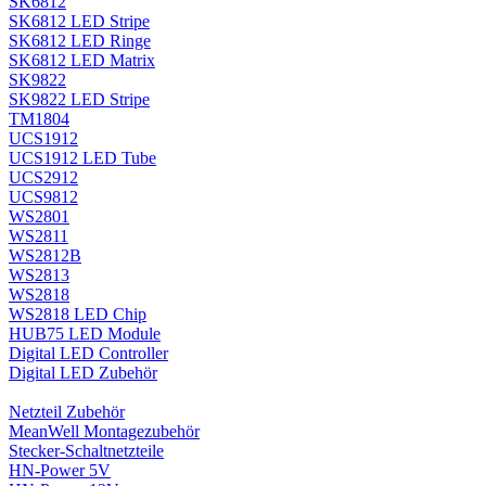
SK6812
SK6812 LED Stripe
SK6812 LED Ringe
SK6812 LED Matrix
SK9822
SK9822 LED Stripe
TM1804
UCS1912
UCS1912 LED Tube
UCS2912
UCS9812
WS2801
WS2811
WS2812B
WS2813
WS2818
WS2818 LED Chip
HUB75 LED Module
Digital LED Controller
Digital LED Zubehör
Netzteil Zubehör
MeanWell Montagezubehör
Stecker-Schaltnetzteile
HN-Power 5V