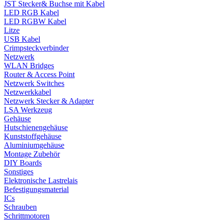
JST Stecker& Buchse mit Kabel
LED RGB Kabel
LED RGBW Kabel
Litze
USB Kabel
Crimpsteckverbinder
Netzwerk
WLAN Bridges
Router & Access Point
Netzwerk Switches
Netzwerkkabel
Netzwerk Stecker & Adapter
LSA Werkzeug
Gehäuse
Hutschienengehäuse
Kunststoffgehäuse
Aluminiumgehäuse
Montage Zubehör
DIY Boards
Sonstiges
Elektronische Lastrelais
Befestigungsmaterial
ICs
Schrauben
Schrittmotoren