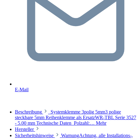
E-Mail
Beschreibung
Systemklemme 3polig 5mm3 polige
steckbare 5mm Reihenklemme als ErsatzWR-TBL Serie 3527
- 5.00 mm Technische Daten Polzahl:…
Mehr
Hersteller
Sicherheitshinweise
WarnungAchtung, alle Installations-,