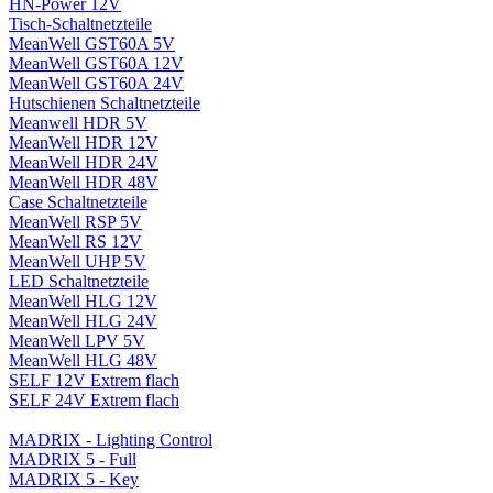
HN-Power 12V
Tisch-Schaltnetzteile
MeanWell GST60A 5V
MeanWell GST60A 12V
MeanWell GST60A 24V
Hutschienen Schaltnetzteile
Meanwell HDR 5V
MeanWell HDR 12V
MeanWell HDR 24V
MeanWell HDR 48V
Case Schaltnetzteile
MeanWell RSP 5V
MeanWell RS 12V
MeanWell UHP 5V
LED Schaltnetzteile
MeanWell HLG 12V
MeanWell HLG 24V
MeanWell LPV 5V
MeanWell HLG 48V
SELF 12V Extrem flach
SELF 24V Extrem flach
MADRIX - Lighting Control
MADRIX 5 - Full
MADRIX 5 - Key