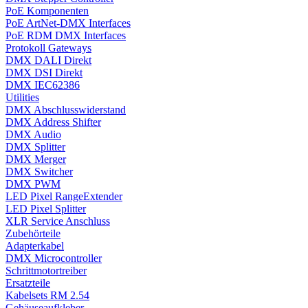
PoE Komponenten
PoE ArtNet-DMX Interfaces
PoE RDM DMX Interfaces
Protokoll Gateways
DMX DALI Direkt
DMX DSI Direkt
DMX IEC62386
Utilities
DMX Abschlusswiderstand
DMX Address Shifter
DMX Audio
DMX Splitter
DMX Merger
DMX Switcher
DMX PWM
LED Pixel RangeExtender
LED Pixel Splitter
XLR Service Anschluss
Zubehörteile
Adapterkabel
DMX Microcontroller
Schrittmotortreiber
Ersatzteile
Kabelsets RM 2.54
Gehäuseaufkleber