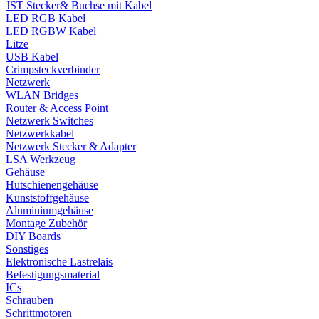
JST Stecker& Buchse mit Kabel
LED RGB Kabel
LED RGBW Kabel
Litze
USB Kabel
Crimpsteckverbinder
Netzwerk
WLAN Bridges
Router & Access Point
Netzwerk Switches
Netzwerkkabel
Netzwerk Stecker & Adapter
LSA Werkzeug
Gehäuse
Hutschienengehäuse
Kunststoffgehäuse
Aluminiumgehäuse
Montage Zubehör
DIY Boards
Sonstiges
Elektronische Lastrelais
Befestigungsmaterial
ICs
Schrauben
Schrittmotoren