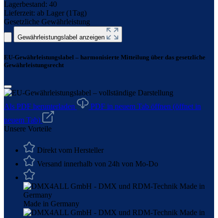
Lagerbestand:
40
Lieferzeit:
ab Lager (1Tag)
Gesetzliche Gewährleistung
Gewährleistungslabel anzeigen
EU-Gewährleistungslabel – harmonisierte Mitteilung über das gesetzliche
Gewährleistungsrecht
Als PDF herunterladen
PDF in neuem Tab öffnen
(öffnet in
neuem Tab)
Unsere Vorteile
Direkt vom Hersteller
Versand innerhalb von 24h von Mo-Do
Made in Germany