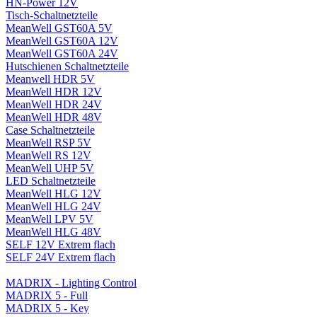
HN-Power 12V
Tisch-Schaltnetzteile
MeanWell GST60A 5V
MeanWell GST60A 12V
MeanWell GST60A 24V
Hutschienen Schaltnetzteile
Meanwell HDR 5V
MeanWell HDR 12V
MeanWell HDR 24V
MeanWell HDR 48V
Case Schaltnetzteile
MeanWell RSP 5V
MeanWell RS 12V
MeanWell UHP 5V
LED Schaltnetzteile
MeanWell HLG 12V
MeanWell HLG 24V
MeanWell LPV 5V
MeanWell HLG 48V
SELF 12V Extrem flach
SELF 24V Extrem flach
MADRIX - Lighting Control
MADRIX 5 - Full
MADRIX 5 - Key