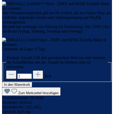
Das Versandversprechen gilt nur für Artikel, die im Online Shop als
Lieferbar. angezeigt werden und Zahlungseingang per PayPal
vorrausgesetzt.
Versand nur werktags von Montag bis Donnerstag. (bis 13:00 Uhr)
(nicht am Freitag, Samstag, Sonntag und Feiertag)
Lieferzeit: ab Lager (1Tag)
Produkt Anzahl: Gib den gewünschten Wert ein oder benutze
die Schaltflächen um die Anzahl zu erhöhen oder zu
reduzieren.
Stck.
In den Warenkorb
Zum Merkzettel hinzufügen
Produktnummer:
00-0690
Hersteller:
WAGO
Hersteller-Nr.:
221-2411
Gewicht:
0,05 kg