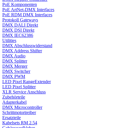
PoE Komponenten
PoE ArtNet-DMX Interfaces
PoE RDM DMX Interfaces
Protokoll Gateways
DMX DALI Direkt
DMX DSI Direkt
DMX IEC62386
Utilities
DMX Abschlusswiderstand
DMX Address Shifter
DMX Audio
DMX Splitter
DMX Merger
DMX Switcher
DMX PWM
LED Pixel RangeExtender
LED Pixel Splitter
XLR Service Anschluss
Zubehörteile
Adapterkabel
DMX Microcontroller
Schrittmotortreiber
Ersatzteile
Kabelsets RM 2.54
Gehäuseaufkleber