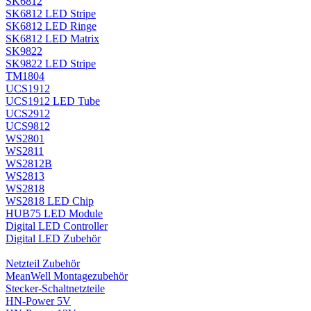
SK6812
SK6812 LED Stripe
SK6812 LED Ringe
SK6812 LED Matrix
SK9822
SK9822 LED Stripe
TM1804
UCS1912
UCS1912 LED Tube
UCS2912
UCS9812
WS2801
WS2811
WS2812B
WS2813
WS2818
WS2818 LED Chip
HUB75 LED Module
Digital LED Controller
Digital LED Zubehör
Netzteil Zubehör
MeanWell Montagezubehör
Stecker-Schaltnetzteile
HN-Power 5V