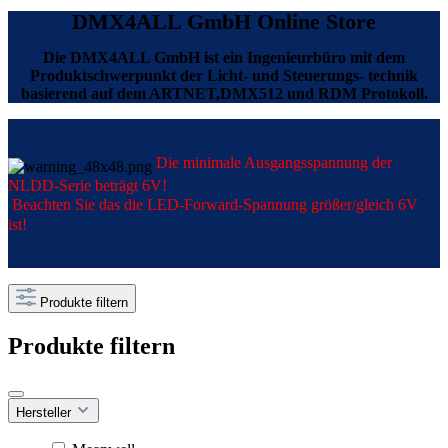
DMX4ALL GmbH Online Store
Die DMX4ALL GmbH ist ein Ingenieurbüro mit dem
Produktschwerpunkt der Licht- und Steuerungs- technik
basierend auf dem ARTNET,DMX512 und RDM Protokoll.
Die minimale Ausgangsspannung der
NLDD-Serie beträgt 6V!
Beachten Sie das die LED-Forward-Spannung größer/gleich 6V
ist!
Produkte filtern
Produkte filtern
Hersteller