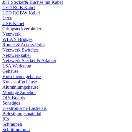
JST Stecker& Buchse mit Kabel
LED RGB Kabel
LED RGBW Kabel
Litze
USB Kabel
Crimpsteckverbinder
Netzwerk
WLAN Bridges
Router & Access Point
Netzwerk Switches
Netzwerkkabel
Netzwerk Stecker & Adapter
LSA Werkzeug
Gehäuse
Hutschienengehäuse
Kunststoffgehäuse
Aluminiumgehäuse
Montage Zubehör
DIY Boards
Sonstiges
Elektronische Lastrelais
Befestigungsmaterial
ICs
Schrauben
Schrittmotoren