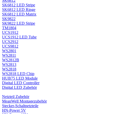
SK6812
SK6812 LED Stripe
SK6812 LED Ringe
SK6812 LED Matrix
SK9822
SK9822 LED Stripe
TM1804
UCS1912
UCS1912 LED Tube
UCS2912
UCS9812
WS2801
WS2811
WS2812B
WS2813
WS2818
WS2818 LED Chip
HUB75 LED Module
Digital LED Controller
Digital LED Zubehör
Netzteil Zubehör
MeanWell Montagezubehör
Stecker-Schaltnetzteile
HN-Power 5V