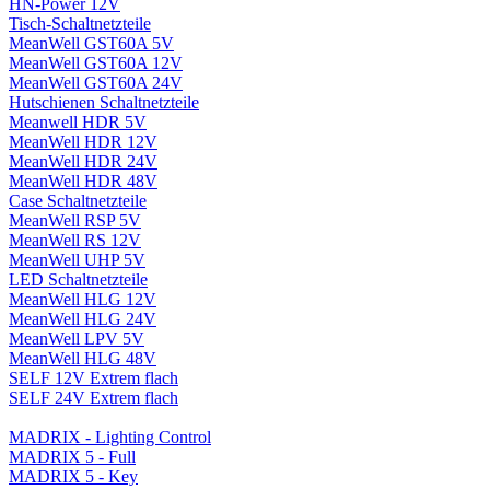
HN-Power 12V
Tisch-Schaltnetzteile
MeanWell GST60A 5V
MeanWell GST60A 12V
MeanWell GST60A 24V
Hutschienen Schaltnetzteile
Meanwell HDR 5V
MeanWell HDR 12V
MeanWell HDR 24V
MeanWell HDR 48V
Case Schaltnetzteile
MeanWell RSP 5V
MeanWell RS 12V
MeanWell UHP 5V
LED Schaltnetzteile
MeanWell HLG 12V
MeanWell HLG 24V
MeanWell LPV 5V
MeanWell HLG 48V
SELF 12V Extrem flach
SELF 24V Extrem flach
MADRIX - Lighting Control
MADRIX 5 - Full
MADRIX 5 - Key