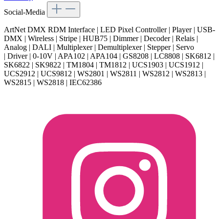
Social-Media
ArtNet DMX RDM Interface | LED Pixel Controller | Player | USB-
DMX | Wireless | Stripe | HUB75 | Dimmer | Decoder | Relais |
Analog | DALI | Multiplexer | Demultiplexer | Stepper | Servo
| Driver | 0-10V | APA102 | APA104 | GS8208 | LC8808 | SK6812 |
SK6822 | SK9822 | TM1804 | TM1812 | UCS1903 | UCS1912 |
UCS2912 | UCS9812 | WS2801 | WS2811 | WS2812 | WS2813 |
WS2815 | WS2818 | IEC62386