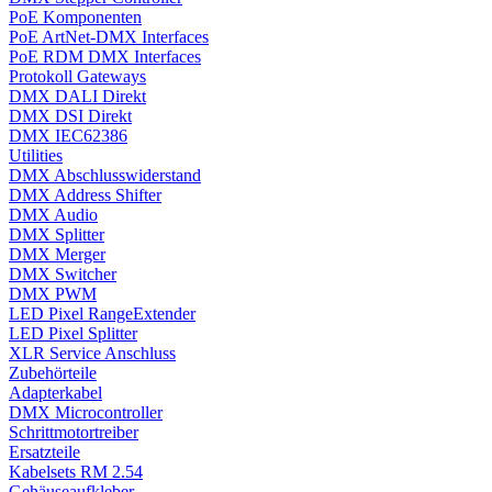
PoE Komponenten
PoE ArtNet-DMX Interfaces
PoE RDM DMX Interfaces
Protokoll Gateways
DMX DALI Direkt
DMX DSI Direkt
DMX IEC62386
Utilities
DMX Abschlusswiderstand
DMX Address Shifter
DMX Audio
DMX Splitter
DMX Merger
DMX Switcher
DMX PWM
LED Pixel RangeExtender
LED Pixel Splitter
XLR Service Anschluss
Zubehörteile
Adapterkabel
DMX Microcontroller
Schrittmotortreiber
Ersatzteile
Kabelsets RM 2.54
Gehäuseaufkleber