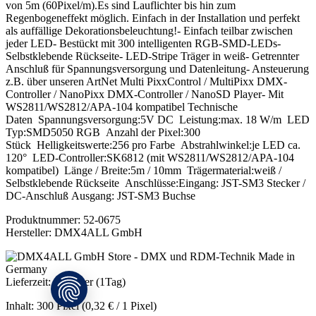
von 5m (60Pixel/m).Es sind Lauflichter bis hin zum
Regenbogeneffekt möglich. Einfach in der Installation und perfekt
als auffällige Dekorationsbeleuchtung!- Einfach teilbar zwischen
jeder LED- Bestückt mit 300 intelligenten RGB-SMD-LEDs-
Selbstklebende Rückseite- LED-Stripe Träger in weiß- Getrennter
Anschluß für Spannungsversorgung und Datenleitung- Ansteuerung
z.B. über unseren ArtNet Multi PixxControl / MultiPixx DMX-
Controller / NanoPixx DMX-Controller / NanoSD Player- Mit
WS2811/WS2812/APA-104 kompatibel Technische
Daten Spannungsversorgung:5V DC Leistung:max. 18 W/m LED
Typ:SMD5050 RGB Anzahl der Pixel:300
Stück Helligkeitswerte:256 pro Farbe Abstrahlwinkel:je LED ca.
120° LED-Controller:SK6812 (mit WS2811/WS2812/APA-104
kompatibel) Länge / Breite:5m / 10mm Trägermaterial:weiß /
Selbstklebende Rückseite Anschlüsse:Eingang: JST-SM3 Stecker /
DC-Anschluß Ausgang: JST-SM3 Buchse
Produktnummer:
52-0675
Hersteller:
DMX4ALL GmbH
Lieferzeit: ab Lager (1Tag)
Inhalt:
300 Pixel
(0,32 € / 1 Pixel)