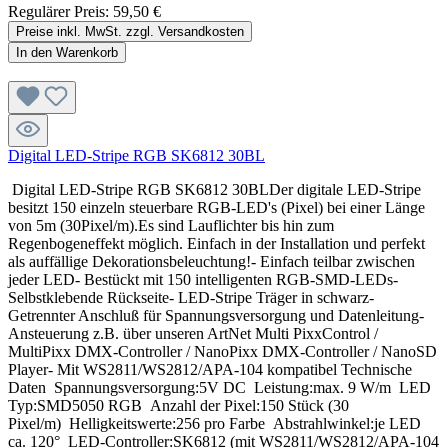
Regulärer Preis:
59,50 €
Preise inkl. MwSt. zzgl. Versandkosten
In den Warenkorb
Digital LED-Stripe RGB SK6812 30BL
Digital LED-Stripe RGB SK6812 30BLDer digitale LED-Stripe
besitzt 150 einzeln steuerbare RGB-LED's (Pixel) bei einer Länge
von 5m (30Pixel/m).Es sind Lauflichter bis hin zum
Regenbogeneffekt möglich. Einfach in der Installation und perfekt
als auffällige Dekorationsbeleuchtung!- Einfach teilbar zwischen
jeder LED- Bestückt mit 150 intelligenten RGB-SMD-LEDs-
Selbstklebende Rückseite- LED-Stripe Träger in schwarz-
Getrennter Anschluß für Spannungsversorgung und Datenleitung-
Ansteuerung z.B. über unseren ArtNet Multi PixxControl /
MultiPixx DMX-Controller / NanoPixx DMX-Controller / NanoSD
Player- Mit WS2811/WS2812/APA-104 kompatibel Technische
Daten Spannungsversorgung:5V DC Leistung:max. 9 W/m LED
Typ:SMD5050 RGB Anzahl der Pixel:150 Stück (30
Pixel/m) Helligkeitswerte:256 pro Farbe Abstrahlwinkel:je LED
ca. 120° LED-Controller:SK6812 (mit WS2811/WS2812/APA-104