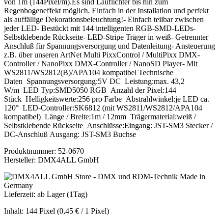
von 1m (144Pixel/m).Es sind Lauflichter bis hin zum
Regenbogeneffekt möglich. Einfach in der Installation und perfekt
als auffällige Dekorationsbeleuchtung!- Einfach teilbar zwischen
jeder LED- Bestückt mit 144 intelligenten RGB-SMD-LEDs-
Selbstklebende Rückseite- LED-Stripe Träger in weiß- Getrennter
Anschluß für Spannungsversorgung und Datenleitung- Ansteuerung
z.B. über unseren ArtNet Multi PixxControl / MultiPixx DMX-
Controller / NanoPixx DMX-Controller / NanoSD Player- Mit
WS2811/WS2812(B)/APA104 kompatibel Technische
Daten Spannungsversorgung:5V DC Leistung:max. 43,2
W/m LED Typ:SMD5050 RGB Anzahl der Pixel:144
Stück Helligkeitswerte:256 pro Farbe Abstrahlwinkel:je LED ca.
120° LED-Controller:SK6812 (mit WS2811/WS2812/APA104
kompatibel) Länge / Breite:1m / 12mm Trägermaterial:weiß /
Selbstklebende Rückseite Anschlüsse:Eingang: JST-SM3 Stecker /
DC-Anschluß Ausgang: JST-SM3 Buchse
Produktnummer:
52-0670
Hersteller:
DMX4ALL GmbH
Lieferzeit: ab Lager (1Tag)
Inhalt:
144 Pixel
(0,45 € / 1 Pixel)