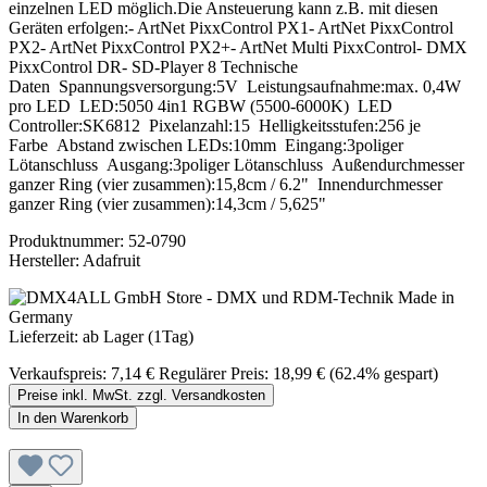
einzelnen LED möglich.Die Ansteuerung kann z.B. mit diesen
Geräten erfolgen:- ArtNet PixxControl PX1- ArtNet PixxControl
PX2- ArtNet PixxControl PX2+- ArtNet Multi PixxControl- DMX
PixxControl DR- SD-Player 8 Technische
Daten Spannungsversorgung:5V Leistungsaufnahme:max. 0,4W
pro LED LED:5050 4in1 RGBW (5500-6000K) LED
Controller:SK6812 Pixelanzahl:15 Helligkeitsstufen:256 je
Farbe Abstand zwischen LEDs:10mm Eingang:3poliger
Lötanschluss Ausgang:3poliger Lötanschluss Außendurchmesser
ganzer Ring (vier zusammen):15,8cm / 6.2" Innendurchmesser
ganzer Ring (vier zusammen):14,3cm / 5,625"
Produktnummer:
52-0790
Hersteller:
Adafruit
Lieferzeit: ab Lager (1Tag)
Verkaufspreis:
7,14 €
Regulärer Preis:
18,99 €
(62.4% gespart)
Preise inkl. MwSt. zzgl. Versandkosten
In den Warenkorb