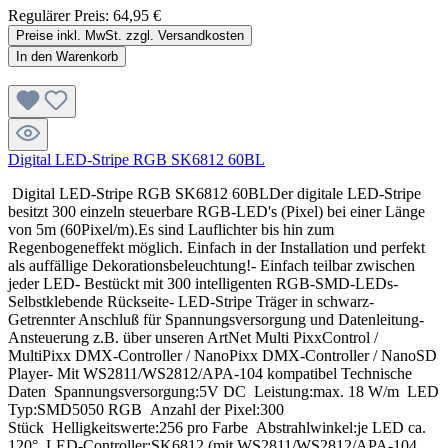
Regulärer Preis:
64,95 €
Preise inkl. MwSt. zzgl. Versandkosten
In den Warenkorb
Digital LED-Stripe RGB SK6812 60BL
Digital LED-Stripe RGB SK6812 60BLDer digitale LED-Stripe
besitzt 300 einzeln steuerbare RGB-LED's (Pixel) bei einer Länge
von 5m (60Pixel/m).Es sind Lauflichter bis hin zum
Regenbogeneffekt möglich. Einfach in der Installation und perfekt
als auffällige Dekorationsbeleuchtung!- Einfach teilbar zwischen
jeder LED- Bestückt mit 300 intelligenten RGB-SMD-LEDs-
Selbstklebende Rückseite- LED-Stripe Träger in schwarz-
Getrennter Anschluß für Spannungsversorgung und Datenleitung-
Ansteuerung z.B. über unseren ArtNet Multi PixxControl /
MultiPixx DMX-Controller / NanoPixx DMX-Controller / NanoSD
Player- Mit WS2811/WS2812/APA-104 kompatibel Technische
Daten Spannungsversorgung:5V DC Leistung:max. 18 W/m LED
Typ:SMD5050 RGB Anzahl der Pixel:300
Stück Helligkeitswerte:256 pro Farbe Abstrahlwinkel:je LED ca.
120° LED-Controller:SK6812 (mit WS2811/WS2812/APA-104