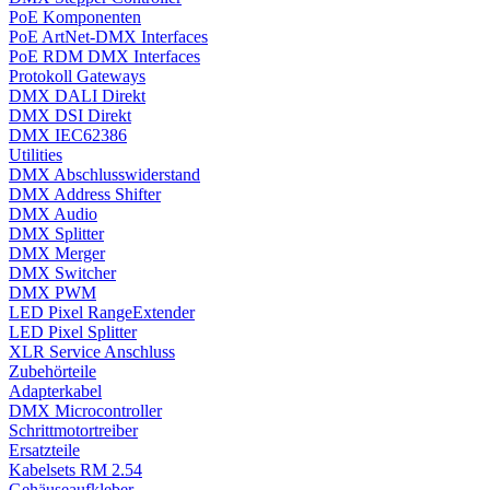
PoE Komponenten
PoE ArtNet-DMX Interfaces
PoE RDM DMX Interfaces
Protokoll Gateways
DMX DALI Direkt
DMX DSI Direkt
DMX IEC62386
Utilities
DMX Abschlusswiderstand
DMX Address Shifter
DMX Audio
DMX Splitter
DMX Merger
DMX Switcher
DMX PWM
LED Pixel RangeExtender
LED Pixel Splitter
XLR Service Anschluss
Zubehörteile
Adapterkabel
DMX Microcontroller
Schrittmotortreiber
Ersatzteile
Kabelsets RM 2.54
Gehäuseaufkleber