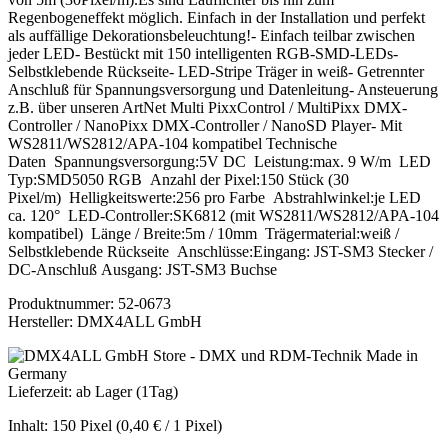
Regenbogeneffekt möglich. Einfach in der Installation und perfekt
als auffällige Dekorationsbeleuchtung!- Einfach teilbar zwischen
jeder LED- Bestückt mit 150 intelligenten RGB-SMD-LEDs-
Selbstklebende Rückseite- LED-Stripe Träger in weiß- Getrennter
Anschluß für Spannungsversorgung und Datenleitung- Ansteuerung
z.B. über unseren ArtNet Multi PixxControl / MultiPixx DMX-
Controller / NanoPixx DMX-Controller / NanoSD Player- Mit
WS2811/WS2812/APA-104 kompatibel Technische
Daten Spannungsversorgung:5V DC Leistung:max. 9 W/m LED
Typ:SMD5050 RGB Anzahl der Pixel:150 Stück (30
Pixel/m) Helligkeitswerte:256 pro Farbe Abstrahlwinkel:je LED
ca. 120° LED-Controller:SK6812 (mit WS2811/WS2812/APA-104
kompatibel) Länge / Breite:5m / 10mm Trägermaterial:weiß /
Selbstklebende Rückseite Anschlüsse:Eingang: JST-SM3 Stecker /
DC-Anschluß Ausgang: JST-SM3 Buchse
Produktnummer:
52-0673
Hersteller:
DMX4ALL GmbH
Lieferzeit: ab Lager (1Tag)
Inhalt:
150 Pixel
(0,40 € / 1 Pixel)