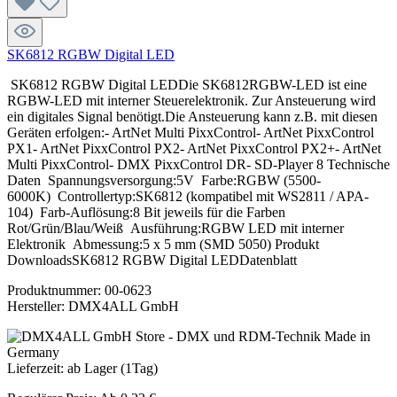
SK6812 RGBW Digital LED
SK6812 RGBW Digital LEDDie SK6812RGBW-LED ist eine
RGBW-LED mit interner Steuerelektronik. Zur Ansteuerung wird
ein digitales Signal benötigt.Die Ansteuerung kann z.B. mit diesen
Geräten erfolgen:- ArtNet Multi PixxControl- ArtNet PixxControl
PX1- ArtNet PixxControl PX2- ArtNet PixxControl PX2+- ArtNet
Multi PixxControl- DMX PixxControl DR- SD-Player 8 Technische
Daten Spannungsversorgung:5V Farbe:RGBW (5500-
6000K) Controllertyp:SK6812 (kompatibel mit WS2811 / APA-
104) Farb-Auflösung:8 Bit jeweils für die Farben
Rot/Grün/Blau/Weiß Ausführung:RGBW LED mit interner
Elektronik Abmessung:5 x 5 mm (SMD 5050) Produkt
DownloadsSK6812 RGBW Digital LEDDatenblatt
Produktnummer:
00-0623
Hersteller:
DMX4ALL GmbH
Lieferzeit: ab Lager (1Tag)