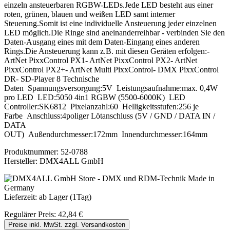
einzeln ansteuerbaren RGBW-LEDs.Jede LED besteht aus einer
roten, grünen, blauen und weißen LED samt interner
Steuerung.Somit ist eine individuelle Ansteuerung jeder einzelnen
LED möglich.Die Ringe sind aneinanderreihbar - verbinden Sie den
Daten-Ausgang eines mit dem Daten-Eingang eines anderen
Rings.Die Ansteuerung kann z.B. mit diesen Geräten erfolgen:-
ArtNet PixxControl PX1- ArtNet PixxControl PX2- ArtNet
PixxControl PX2+- ArtNet Multi PixxControl- DMX PixxControl
DR- SD-Player 8 Technische
Daten Spannungsversorgung:5V Leistungsaufnahme:max. 0,4W
pro LED LED:5050 4in1 RGBW (5500-6000K) LED
Controller:SK6812 Pixelanzahl:60 Helligkeitsstufen:256 je
Farbe Anschluss:4poliger Lötanschluss (5V / GND / DATA IN /
DATA
OUT) Außendurchmesser:172mm Innendurchmesser:164mm
Produktnummer:
52-0788
Hersteller:
DMX4ALL GmbH
Lieferzeit: ab Lager (1Tag)
Regulärer Preis:
42,84 €
Preise inkl. MwSt. zzgl. Versandkosten