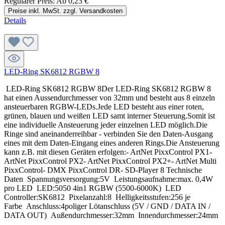
Regulärer Preis:
Ab
0,23 €
Preise inkl. MwSt. zzgl. Versandkosten
Details
LED-Ring SK6812 RGBW 8
LED-Ring SK6812 RGBW 8Der LED-Ring SK6812 RGBW 8
hat einen Aussendurchmesser von 32mm und besteht aus 8 einzeln
ansteuerbaren RGBW-LEDs.Jede LED besteht aus einer roten,
grünen, blauen und weißen LED samt interner Steuerung.Somit ist
eine individuelle Ansteuerung jeder einzelnen LED möglich.Die
Ringe sind aneinanderreihbar - verbinden Sie den Daten-Ausgang
eines mit dem Daten-Eingang eines anderen Rings.Die Ansteuerung
kann z.B. mit diesen Geräten erfolgen:- ArtNet PixxControl PX1-
ArtNet PixxControl PX2- ArtNet PixxControl PX2+- ArtNet Multi
PixxControl- DMX PixxControl DR- SD-Player 8 Technische
Daten Spannungsversorgung:5V Leistungsaufnahme:max. 0,4W
pro LED LED:5050 4in1 RGBW (5500-6000K) LED
Controller:SK6812 Pixelanzahl:8 Helligkeitsstufen:256 je
Farbe Anschluss:4poliger Lötanschluss (5V / GND / DATA IN /
DATA OUT) Außendurchmesser:32mm Innendurchmesser:24mm