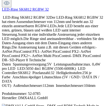
LED-Ring SK6812 RGBW 32
LED-Ring SK6812 RGBW 32Der LED-Ring SK6812 RGBW 32
hat einen Aussendurchmesser von 112mm und besteht aus 32
einzeln ansteuerbaren RGBW-LEDs.Jede LED besteht aus einer
roten, grünen, blauen und weißen LED samt interner
Steuerung.Somit ist eine individuelle Ansteuerung jeder einzelnen
LED möglich.Die Ringe sind aneinanderreihbar - verbinden Sie den
Daten-Ausgang eines mit dem Daten-Eingang eines anderen
Rings.Die Ansteuerung kann z.B. mit diesen Geräten erfolgen:-
ArtNet PixxControl PX1- ArtNet PixxControl PX2- ArtNet
PixxControl PX2+- ArtNet Multi PixxControl- DMX PixxControl
DR- SD-Player 8 Technische
Daten Spannungsversorgung:5V Leistungsaufnahme:max. 0,4W
pro LED LED:5050 4in1 RGBW (5500-6000K) LED
Controller:SK6812 Pixelanzahl:32 Helligkeitsstufen:256 je
Farbe Anschluss:4poliger Lötanschluss (5V / GND / DATA IN /
DATA
OUT) Außendurchmesser:112mm Innendurchmesser:104mm
Produktnummer:
52-0785
Hersteller:
DMX4ALL GmbH