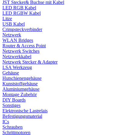
JST Stecker& Buchse mit Kabel
LED RGB Kabel
LED RGBW Kabel
Litze
USB Kabel
Crimpsteckverbinder
Netzwerk
WLAN Bridges
Router & Access Point
Netzwerk Switches
Netzwerkkabel
Netzwerk Stecker & Adapter
LSA Werkzeug
Gehäuse
Hutschienengehäuse
Kunststoffgehäuse
Aluminiumgehäuse
Montage Zubehör
DIY Boards
Sonstiges
Elektronische Lastrelais
Befestigungsmaterial
ICs
Schrauben
Schrittmotoren