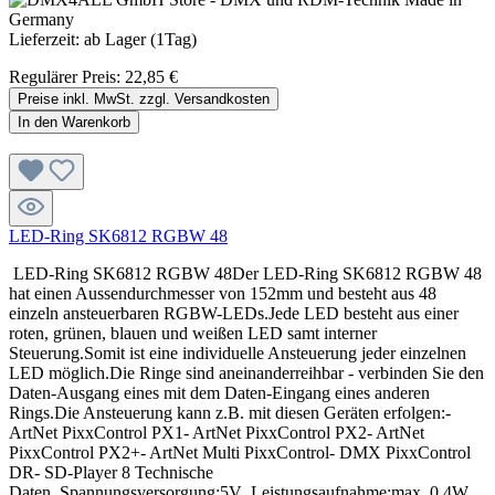
Lieferzeit: ab Lager (1Tag)
Regulärer Preis:
22,85 €
Preise inkl. MwSt. zzgl. Versandkosten
In den Warenkorb
LED-Ring SK6812 RGBW 48
LED-Ring SK6812 RGBW 48Der LED-Ring SK6812 RGBW 48
hat einen Aussendurchmesser von 152mm und besteht aus 48
einzeln ansteuerbaren RGBW-LEDs.Jede LED besteht aus einer
roten, grünen, blauen und weißen LED samt interner
Steuerung.Somit ist eine individuelle Ansteuerung jeder einzelnen
LED möglich.Die Ringe sind aneinanderreihbar - verbinden Sie den
Daten-Ausgang eines mit dem Daten-Eingang eines anderen
Rings.Die Ansteuerung kann z.B. mit diesen Geräten erfolgen:-
ArtNet PixxControl PX1- ArtNet PixxControl PX2- ArtNet
PixxControl PX2+- ArtNet Multi PixxControl- DMX PixxControl
DR- SD-Player 8 Technische
Daten Spannungsversorgung:5V Leistungsaufnahme:max. 0,4W