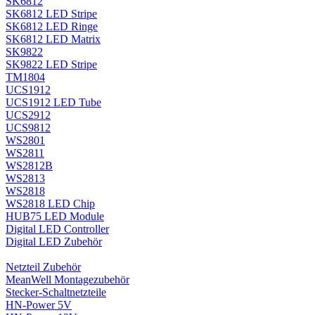
SK6812
SK6812 LED Stripe
SK6812 LED Ringe
SK6812 LED Matrix
SK9822
SK9822 LED Stripe
TM1804
UCS1912
UCS1912 LED Tube
UCS2912
UCS9812
WS2801
WS2811
WS2812B
WS2813
WS2818
WS2818 LED Chip
HUB75 LED Module
Digital LED Controller
Digital LED Zubehör
Netzteil Zubehör
MeanWell Montagezubehör
Stecker-Schaltnetzteile
HN-Power 5V