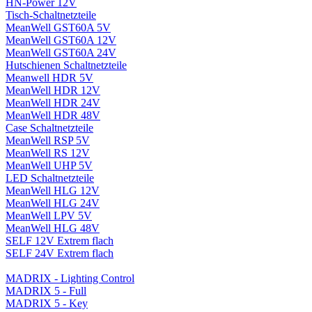
HN-Power 12V
Tisch-Schaltnetzteile
MeanWell GST60A 5V
MeanWell GST60A 12V
MeanWell GST60A 24V
Hutschienen Schaltnetzteile
Meanwell HDR 5V
MeanWell HDR 12V
MeanWell HDR 24V
MeanWell HDR 48V
Case Schaltnetzteile
MeanWell RSP 5V
MeanWell RS 12V
MeanWell UHP 5V
LED Schaltnetzteile
MeanWell HLG 12V
MeanWell HLG 24V
MeanWell LPV 5V
MeanWell HLG 48V
SELF 12V Extrem flach
SELF 24V Extrem flach
MADRIX - Lighting Control
MADRIX 5 - Full
MADRIX 5 - Key