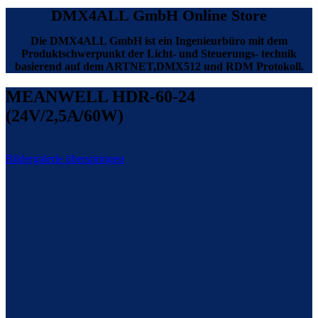
DMX4ALL GmbH Online Store
Die DMX4ALL GmbH ist ein Ingenieurbüro mit dem
Produktschwerpunkt der Licht- und Steuerungs- technik
basierend auf dem ARTNET,DMX512 und RDM Protokoll.
MEANWELL HDR-60-24
(24V/2,5A/60W)
Bildergalerie überspringen