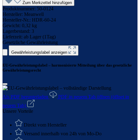
Zum Merkzettel hinzufügen
Produktnummer:
50-0124
Hersteller:
Meanwell
Hersteller-Nr.:
HDR-60-24
Gewicht:
0,32 kg
Lagerbestand:
3
Lieferzeit:
ab Lager (1Tag)
Gesetzliche Gewährleistung
Gewährleistungslabel anzeigen
EU-Gewährleistungslabel – harmonisierte Mitteilung über das gesetzliche
Gewährleistungsrecht
Als PDF herunterladen
PDF in neuem Tab öffnen
(öffnet in
neuem Tab)
Unsere Vorteile
Direkt vom Hersteller
Versand innerhalb von 24h von Mo-Do