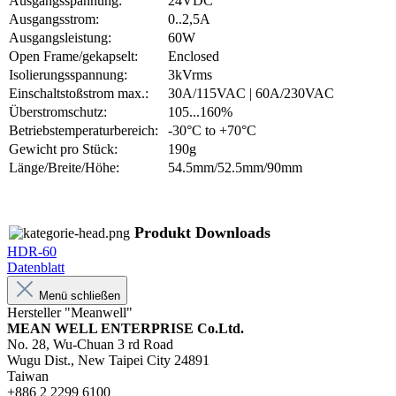
Ausgangsspannung:
24VDC
Ausgangsstrom:
0..2,5A
Ausgangsleistung:
60W
Open Frame/gekapselt:
Enclosed
Isolierungsspannung:
3kVrms
Einschaltstoßstrom max.:
30A/115VAC | 60A/230VAC
Überstromschutz:
105...160%
Betriebstemperaturbereich:
-30°C to +70°C
Gewicht pro Stück:
190g
Länge/Breite/Höhe:
54.5mm/52.5mm/90mm
Produkt Downloads
HDR-60
Datenblatt
Menü schließen
Hersteller "Meanwell"
MEAN WELL ENTERPRISE Co.Ltd.
No. 28, Wu-Chuan 3 rd Road
Wugu Dist., New Taipei City 24891
Taiwan
+886 2 2299 6100