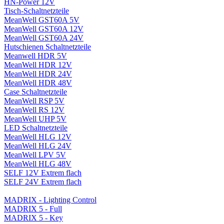
HN-Power 12V
Tisch-Schaltnetzteile
MeanWell GST60A 5V
MeanWell GST60A 12V
MeanWell GST60A 24V
Hutschienen Schaltnetzteile
Meanwell HDR 5V
MeanWell HDR 12V
MeanWell HDR 24V
MeanWell HDR 48V
Case Schaltnetzteile
MeanWell RSP 5V
MeanWell RS 12V
MeanWell UHP 5V
LED Schaltnetzteile
MeanWell HLG 12V
MeanWell HLG 24V
MeanWell LPV 5V
MeanWell HLG 48V
SELF 12V Extrem flach
SELF 24V Extrem flach
MADRIX - Lighting Control
MADRIX 5 - Full
MADRIX 5 - Key