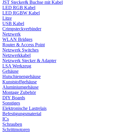
JST Stecker& Buchse mit Kabel
LED RGB Kabel
LED RGBW Kabel
Litze
USB Kabel
Crimpsteckverbinder
Netzwerk
WLAN Bridges
Router & Access Point
Netzwerk Switches
Netzwerkkabel
Netzwerk Stecker & Adapter
LSA Werkzeug
Gehäuse
Hutschienengehäuse
Kunststoffgehäuse
Aluminiumgehäuse
Montage Zubehör
DIY Boards
Sonstiges
Elektronische Lastrelais
Befestigungsmaterial
ICs
Schrauben
Schrittmotoren