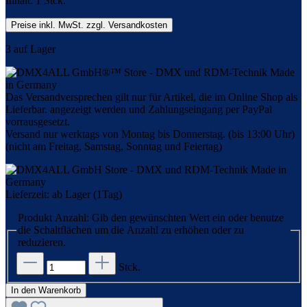
Inhalt:
1 Stck.
Preise inkl. MwSt. zzgl. Versandkosten
3 auf Lager
Das Versandversprechen gilt nur für Artikel, die im Online Shop als
Lieferbar. angezeigt werden und Zahlungseingang per PayPal
vorrausgesetzt.
Versand nur werktags von Montag bis Donnerstag. (bis 13:00 Uhr)
(nicht am Freitag, Samstag, Sonntag und Feiertag)
Lieferzeit: ab Lager (1Tag)
Produkt Anzahl: Gib den gewünschten Wert ein oder benutze
die Schaltflächen um die Anzahl zu erhöhen oder zu
reduzieren.
Stck.
In den Warenkorb