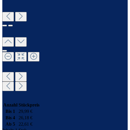
Anzahl
Stückpreis
Bis
1
29,99 €
Bis
4
26,18 €
Ab
5
22,61 €