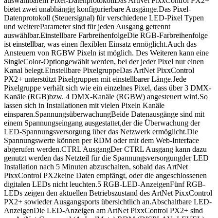
auswählbarem Pixel-DatenprotokollDas ArtNet PixxControl PX2+
bietet zwei unabhängig konfigurierbare Ausgänge.Das Pixel-
Datenprotokoll (Steuersignal) für verschiedene LED-Pixel Typen
und weitereParameter sind für jeden Ausgang getrennt
auswählbar.Einstellbare FarbreihenfolgeDie RGB-Farbreihenfolge
ist einstellbar, was einen flexiblen Einsatz ermöglicht.Auch das
Ansteuern von RGBW Pixeln ist möglich. Des Weiteren kann eine
SingleColor-Optiongewählt werden, bei der jeder Pixel nur einen
Kanal belegt.Einstellbare PixelgruppeDas ArtNet PixxControl
PX2+ unterstützt Pixelgruppen mit einstellbarer Länge.Jede
Pixelgruppe verhält sich wie ein einzelnes Pixel, dass über 3 DMX-
Kanäle (RGB)bzw. 4 DMX-Kanäle (RGBW) angesteuert wird.So
lassen sich in Installationen mit vielen Pixeln Kanäle
einsparen.SpannungsüberwachungBeide Datenausgänge sind mit
einem Spannungseingang ausgestattet,der die Überwachung der
LED-Spannungsversorgung über das Netzwerk ermöglicht.Die
Spannungswerte können per RDM oder mit dem Web-Interface
abgerufen werden.CTRL AusgangDer CTRL Ausgang kann dazu
genutzt werden das Netzteil für die Spannungsversorgungder LED
Installation nach 5 Minuten abzuschalten, sobald das ArtNet
PixxControl PX2keine Daten empfängt, oder die angeschlossenen
digitalen LEDs nicht leuchten.5 RGB-LED-AnzeigenFünf RGB-
LEDs zeigen den aktuellen Betriebszustand des ArtNet PixxControl
PX2+ sowieder Ausgangsports übersichtlich an.Abschaltbare LED-
AnzeigenDie LED-Anzeigen am ArtNet PixxControl PX2+ sind