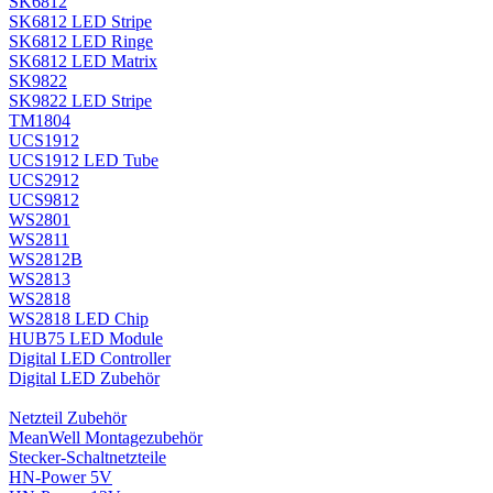
SK6812
SK6812 LED Stripe
SK6812 LED Ringe
SK6812 LED Matrix
SK9822
SK9822 LED Stripe
TM1804
UCS1912
UCS1912 LED Tube
UCS2912
UCS9812
WS2801
WS2811
WS2812B
WS2813
WS2818
WS2818 LED Chip
HUB75 LED Module
Digital LED Controller
Digital LED Zubehör
Netzteil Zubehör
MeanWell Montagezubehör
Stecker-Schaltnetzteile
HN-Power 5V