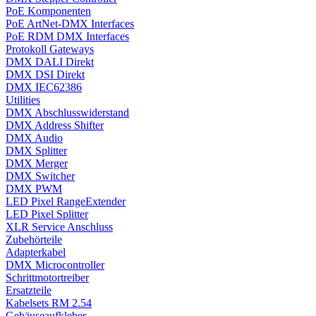
PoE Komponenten
PoE ArtNet-DMX Interfaces
PoE RDM DMX Interfaces
Protokoll Gateways
DMX DALI Direkt
DMX DSI Direkt
DMX IEC62386
Utilities
DMX Abschlusswiderstand
DMX Address Shifter
DMX Audio
DMX Splitter
DMX Merger
DMX Switcher
DMX PWM
LED Pixel RangeExtender
LED Pixel Splitter
XLR Service Anschluss
Zubehörteile
Adapterkabel
DMX Microcontroller
Schrittmotortreiber
Ersatzteile
Kabelsets RM 2.54
Gehäuseaufkleber