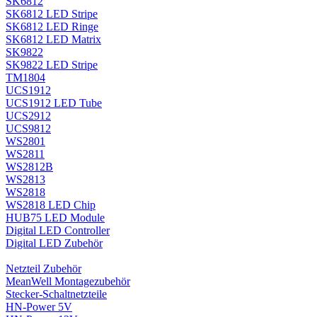
SK6812
SK6812 LED Stripe
SK6812 LED Ringe
SK6812 LED Matrix
SK9822
SK9822 LED Stripe
TM1804
UCS1912
UCS1912 LED Tube
UCS2912
UCS9812
WS2801
WS2811
WS2812B
WS2813
WS2818
WS2818 LED Chip
HUB75 LED Module
Digital LED Controller
Digital LED Zubehör
Netzteil Zubehör
MeanWell Montagezubehör
Stecker-Schaltnetzteile
HN-Power 5V