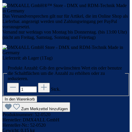
Das Versandversprechen gilt nur für Artikel, die im Online Shop als
Lieferbar. angezeigt werden und Zahlungseingang per PayPal
vorrausgesetzt.
Versand nur werktags von Montag bis Donnerstag. (bis 13:00 Uhr)
(nicht am Freitag, Samstag, Sonntag und Feiertag)
Lieferzeit: ab Lager (1Tag)
Produkt Anzahl: Gib den gewünschten Wert ein oder benutze
die Schaltflächen um die Anzahl zu erhöhen oder zu
reduzieren.
Stck.
In den Warenkorb
Zum Merkzettel hinzufügen
Produktnummer:
52-0520
Hersteller:
DMX4ALL GmbH
Hersteller-Nr.:
52-0520
Gewicht:
0,15 kg