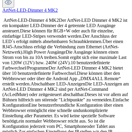
ArtNet-LED-Dimmer 4 MK2
ArtNet-LED-Dimmer 4 MK2Der ArtNet-LED Dimmer 4 MK2 ist
ein kompakter LED-Dimmer der 4 getrennte LED Ausgänge
ansteuert.Diese können für RGB+W oder auch für einzelne,
einfarbige LED-Stripes verwendet werden.Der Anschluss der
LED`s erfolgt mittels abnehmbaren Schraubklemmen.Über einen
RJ45-Anschluss erfolgt die Verbindung zum Ethernet (ArtNet-
Netzwerk).High Power AusgängeDie Ausgänge können einen
Strom von bis zu 10A treiben.Somit ergibt sich eine maximale Last
von 120W (12V) bzw. 240W (24V).10 benutzerdefinierte
Farbwechsel/ProgrammeDer ArtNet-LED Dimmer 4 MK2 bietet
über 10 benutzerdefinierte Farbwechsel.Diese können über den
Webbrowser oder über die Android App „DMX4ALL Remote“
erstellt werden.Abschaltbare LED-AnzeigenDie LED-Anzeigen am
ArtNet-LED Dimmer 4 MK2 sind per ArtNet-Command
(AcLedMute) oder zeitgesteuert abschaltbar.Dieses ist vor allem auf
Bühnen hilfreich um störende "Lichtpunkte" zu vermeiden.Einfache
KonfigurationEine benutzerfreundliche Konfiguration über einen
Webbrowser ermöglicht eine schnelle undunkomplizierte
Einstellung aller Parameter. Es wird keine spezielle Software
benötigt,ein normaler Webbrowser reicht aus. So ist die
Konfiguration jederzeit vom PC, Smartphoneoder Tablet aus
möglich.Zur einfachen Einstellung der IP stellen wir den IP-