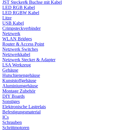
JST Stecker& Buchse mit Kabel
LED RGB Kabel
LED RGBW Kabel
Litze
USB Kabel
Crimpsteckverbinder
Netzwerk
WLAN Bridges
Router & Access Point
Netzwerk Switches
Netzwerkkabel
Netzwerk Stecker & Adapter
LSA Werkzeug
Gehäuse
Hutschienengehäuse
Kunststoffgehäuse
Aluminiumgehäuse
Montage Zubehör
DIY Boards
Sonstiges
Elektronische Lastrelais
Befestigungsmaterial
ICs
Schrauben
Schrittmotoren