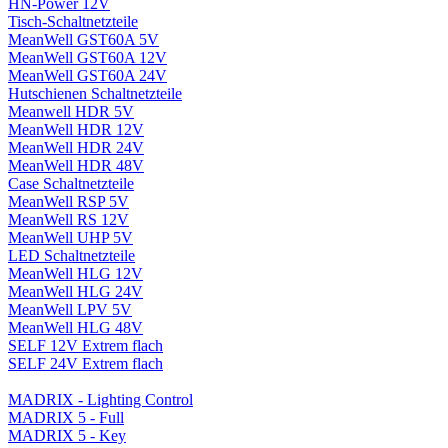
HN-Power 12V
Tisch-Schaltnetzteile
MeanWell GST60A 5V
MeanWell GST60A 12V
MeanWell GST60A 24V
Hutschienen Schaltnetzteile
Meanwell HDR 5V
MeanWell HDR 12V
MeanWell HDR 24V
MeanWell HDR 48V
Case Schaltnetzteile
MeanWell RSP 5V
MeanWell RS 12V
MeanWell UHP 5V
LED Schaltnetzteile
MeanWell HLG 12V
MeanWell HLG 24V
MeanWell LPV 5V
MeanWell HLG 48V
SELF 12V Extrem flach
SELF 24V Extrem flach
MADRIX - Lighting Control
MADRIX 5 - Full
MADRIX 5 - Key