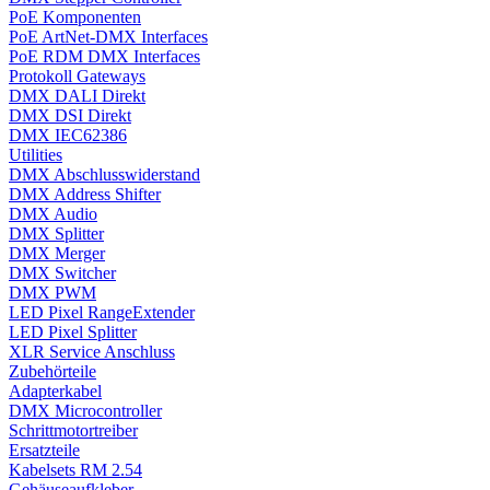
PoE Komponenten
PoE ArtNet-DMX Interfaces
PoE RDM DMX Interfaces
Protokoll Gateways
DMX DALI Direkt
DMX DSI Direkt
DMX IEC62386
Utilities
DMX Abschlusswiderstand
DMX Address Shifter
DMX Audio
DMX Splitter
DMX Merger
DMX Switcher
DMX PWM
LED Pixel RangeExtender
LED Pixel Splitter
XLR Service Anschluss
Zubehörteile
Adapterkabel
DMX Microcontroller
Schrittmotortreiber
Ersatzteile
Kabelsets RM 2.54
Gehäuseaufkleber