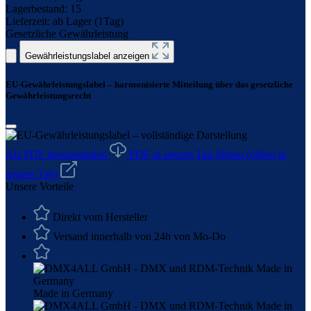
Lagerbestand:
15
Lieferzeit:
ab Lager (1Tag)
Gesetzliche Gewährleistung
Gewährleistungslabel anzeigen
EU-Gewährleistungslabel – harmonisierte Mitteilung über das gesetzliche
Gewährleistungsrecht
Als PDF herunterladen
PDF in neuem Tab öffnen
(öffnet in
neuem Tab)
Unsere Vorteile
Direkt vom Hersteller
Versand innerhalb von 24h von Mo-Do
Made in Germany