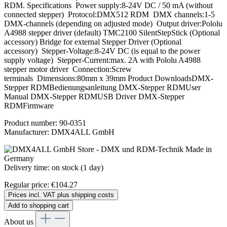
RDM. Specifications Power supply:8-24V DC / 50 mA (without
connected stepper) Protocol:DMX512 RDM DMX channels:1-5
DMX-channels (depending on adjusted mode) Output driver:Pololu
A4988 stepper driver (default) TMC2100 SilentStepStick (Optional
accessory) Bridge for external Stepper Driver (Optional
accessory) Stepper-Voltage:8-24V DC (is equal to the power
supply voltage) Stepper-Current:max. 2A with Pololu A4988
stepper motor driver Connection:Screw
terminals Dimensions:80mm x 39mm Product DownloadsDMX-
Stepper RDMBedienungsanleitung DMX-Stepper RDMUser
Manual DMX-Stepper RDMUSB Driver DMX-Stepper
RDMFirmware
Product number:
90-0351
Manufacturer:
DMX4ALL GmbH
Delivery time: on stock (1 day)
Regular price:
€104.27
Prices incl. VAT plus shipping costs
Add to shopping cart
About us