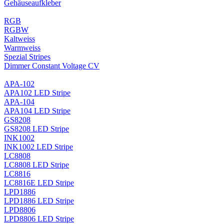
Gehäuseaufkleber
RGB
RGBW
Kaltweiss
Warmweiss
Spezial Stripes
Dimmer Constant Voltage CV
APA-102
APA102 LED Stripe
APA-104
APA104 LED Stripe
GS8208
GS8208 LED Stripe
INK1002
INK1002 LED Stripe
LC8808
LC8808 LED Stripe
LC8816
LC8816E LED Stripe
LPD1886
LPD1886 LED Stripe
LPD8806
LPD8806 LED Stripe