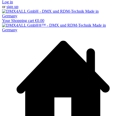
Log in
or
sign up
Your Shopping cart
€0.00