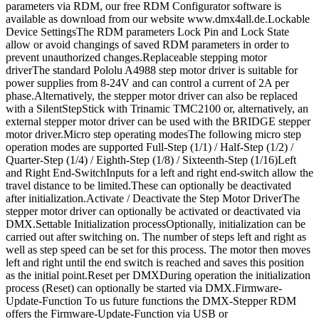
parameters via RDM, our free RDM Configurator software is
available as download from our website www.dmx4all.de.Lockable
Device SettingsThe RDM parameters Lock Pin and Lock State
allow or avoid changings of saved RDM parameters in order to
prevent unauthorized changes.Replaceable stepping motor
driverThe standard Pololu A4988 step motor driver is suitable for
power supplies from 8-24V and can control a current of 2A per
phase.Alternatively, the stepper motor driver can also be replaced
with a SilentStepStick with Trinamic TMC2100 or, alternatively, an
external stepper motor driver can be used with the BRIDGE stepper
motor driver.Micro step operating modesThe following micro step
operation modes are supported Full-Step (1/1) / Half-Step (1/2) /
Quarter-Step (1/4) / Eighth-Step (1/8) / Sixteenth-Step (1/16)Left
and Right End-SwitchInputs for a left and right end-switch allow the
travel distance to be limited.These can optionally be deactivated
after initialization.Activate / Deactivate the Step Motor DriverThe
stepper motor driver can optionally be activated or deactivated via
DMX.Settable Initialization processOptionally, initialization can be
carried out after switching on. The number of steps left and right as
well as step speed can be set for this process. The motor then moves
left and right until the end switch is reached and saves this position
as the initial point.Reset per DMXDuring operation the initialization
process (Reset) can optionally be started via DMX.Firmware-
Update-Function To us future functions the DMX-Stepper RDM
offers the Firmware-Update-Function via USB or