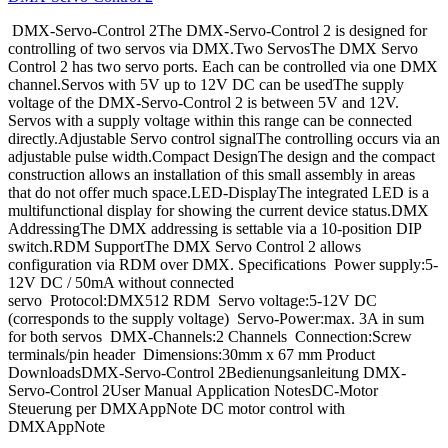
DMX-Servo-Control 2The DMX-Servo-Control 2 is designed for
controlling of two servos via DMX.Two ServosThe DMX Servo
Control 2 has two servo ports. Each can be controlled via one DMX
channel.Servos with 5V up to 12V DC can be usedThe supply
voltage of the DMX-Servo-Control 2 is between 5V and 12V.
Servos with a supply voltage within this range can be connected
directly.Adjustable Servo control signalThe controlling occurs via an
adjustable pulse width.Compact DesignThe design and the compact
construction allows an installation of this small assembly in areas
that do not offer much space.LED-DisplayThe integrated LED is a
multifunctional display for showing the current device status.DMX
AddressingThe DMX addressing is settable via a 10-position DIP
switch.RDM SupportThe DMX Servo Control 2 allows
configuration via RDM over DMX. Specifications Power supply:5-
12V DC / 50mA without connected
servo Protocol:DMX512 RDM Servo voltage:5-12V DC
(corresponds to the supply voltage) Servo-Power:max. 3A in sum
for both servos DMX-Channels:2 Channels Connection:Screw
terminals/pin header Dimensions:30mm x 67 mm Product
DownloadsDMX-Servo-Control 2Bedienungsanleitung DMX-
Servo-Control 2User Manual Application NotesDC-Motor
Steuerung per DMXAppNote DC motor control with
DMXAppNote