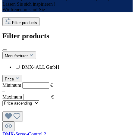
Lassen Sie sich inspirieren !
Wir freuen uns auf Sie !
Filter products
Filter products
Manufacturer
DMX4ALL GmbH
Price
Minimum
€
–
Maximum
€
DMX-Servo-Control 2