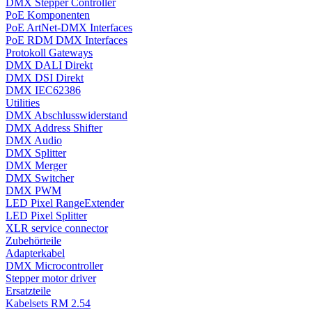
DMX Stepper Controller
PoE Komponenten
PoE ArtNet-DMX Interfaces
PoE RDM DMX Interfaces
Protokoll Gateways
DMX DALI Direkt
DMX DSI Direkt
DMX IEC62386
Utilities
DMX Abschlusswiderstand
DMX Address Shifter
DMX Audio
DMX Splitter
DMX Merger
DMX Switcher
DMX PWM
LED Pixel RangeExtender
LED Pixel Splitter
XLR service connector
Zubehörteile
Adapterkabel
DMX Microcontroller
Stepper motor driver
Ersatzteile
Kabelsets RM 2.54