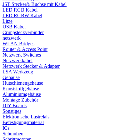
JST Stecker& Buchse mit Kabel
LED RGB Kabel
LED RGBW Kabel
Litze
USB Kabel
Crimpsteckverbinder
netzwerk
WLAN Bridges
Router & Access Point
Netzwerk Switches
Netzwerkkabel
Netzwerk Stecker & Adapter
LSA Werkzeug
Gehäuse
Hutschienengehäuse
Kunststoffgehäuse
Aluminiumgehäuse
Montage Zubehör
DIY Boards
Sonstiges
Elektronische Lastrelais
Befestigungsmaterial
ICs
Schrauben
Schrittmotoren