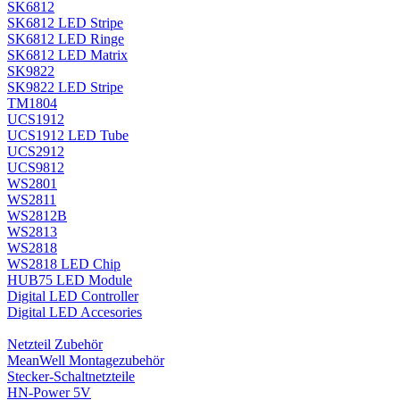
SK6812
SK6812 LED Stripe
SK6812 LED Ringe
SK6812 LED Matrix
SK9822
SK9822 LED Stripe
TM1804
UCS1912
UCS1912 LED Tube
UCS2912
UCS9812
WS2801
WS2811
WS2812B
WS2813
WS2818
WS2818 LED Chip
HUB75 LED Module
Digital LED Controller
Digital LED Accesories
Netzteil Zubehör
MeanWell Montagezubehör
Stecker-Schaltnetzteile
HN-Power 5V