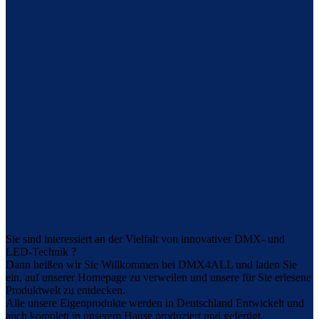
Sie sind interessiert an der Vielfalt von innovativer DMX- und
LED-Technik ?
Dann heißen wir Sie Willkommen bei DMX4ALL und laden Sie
ein, auf unserer Homepage zu verweilen und unsere für Sie erlesene
Produktwelt zu entdecken.
Alle unsere Eigenprodukte werden in Deutschland Entwickelt und
auch komplett in unserem Hause produziert und gefertigt.