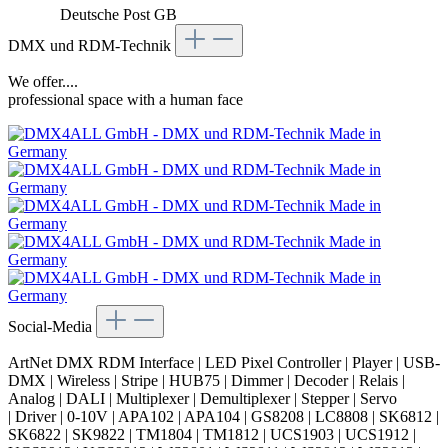
Deutsche Post GB
DMX und RDM-Technik
We offer....
professional space with a human face
Social-Media
ArtNet DMX RDM Interface | LED Pixel Controller | Player | USB-
DMX | Wireless | Stripe | HUB75 | Dimmer | Decoder | Relais |
Analog | DALI | Multiplexer | Demultiplexer | Stepper | Servo
| Driver | 0-10V | APA102 | APA104 | GS8208 | LC8808 | SK6812 |
SK6822 | SK9822 | TM1804 | TM1812 | UCS1903 | UCS1912 |