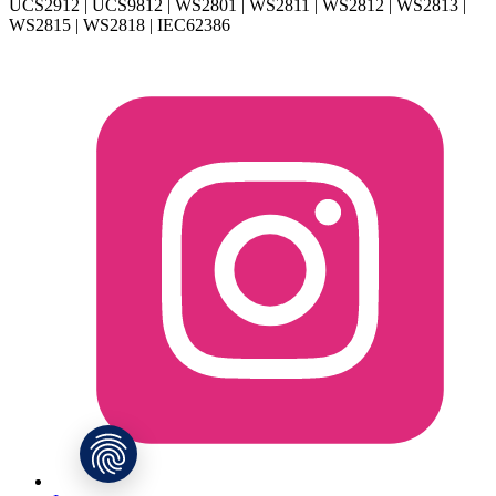
UCS2912 | UCS9812 | WS2801 | WS2811 | WS2812 | WS2813 |
WS2815 | WS2818 | IEC62386