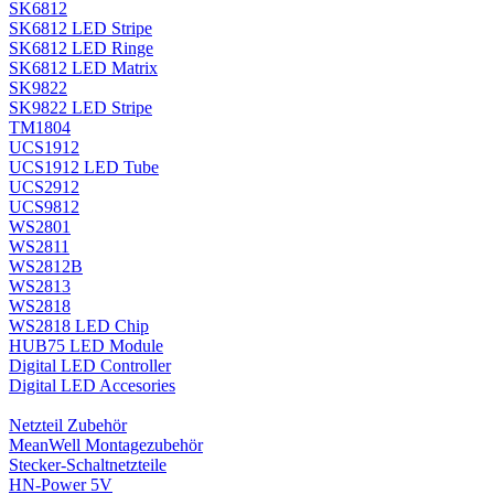
SK6812
SK6812 LED Stripe
SK6812 LED Ringe
SK6812 LED Matrix
SK9822
SK9822 LED Stripe
TM1804
UCS1912
UCS1912 LED Tube
UCS2912
UCS9812
WS2801
WS2811
WS2812B
WS2813
WS2818
WS2818 LED Chip
HUB75 LED Module
Digital LED Controller
Digital LED Accesories
Netzteil Zubehör
MeanWell Montagezubehör
Stecker-Schaltnetzteile
HN-Power 5V