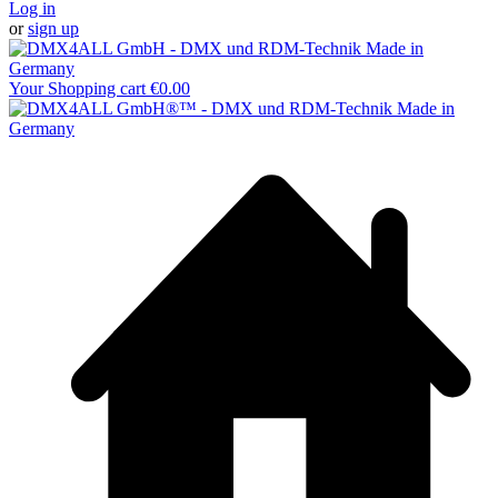
Log in
or
sign up
Your Shopping cart
€0.00