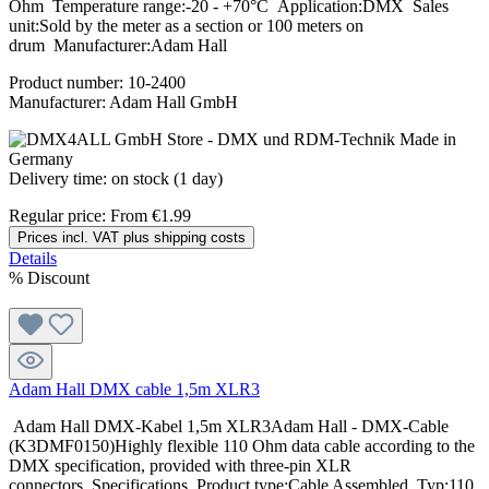
Ohm Temperature range:-20 - +70°C Application:DMX Sales
unit:Sold by the meter as a section or 100 meters on
drum Manufacturer:Adam Hall
Product number:
10-2400
Manufacturer:
Adam Hall GmbH
Delivery time: on stock (1 day)
Regular price:
From
€1.99
Prices incl. VAT plus shipping costs
Details
%
Discount
Adam Hall DMX cable 1,5m XLR3
Adam Hall DMX-Kabel 1,5m XLR3Adam Hall - DMX-Cable
(K3DMF0150)Highly flexible 110 Ohm data cable according to the
DMX specification, provided with three-pin XLR
connectors. Specifications Product type:Cable Assembled Typ:110