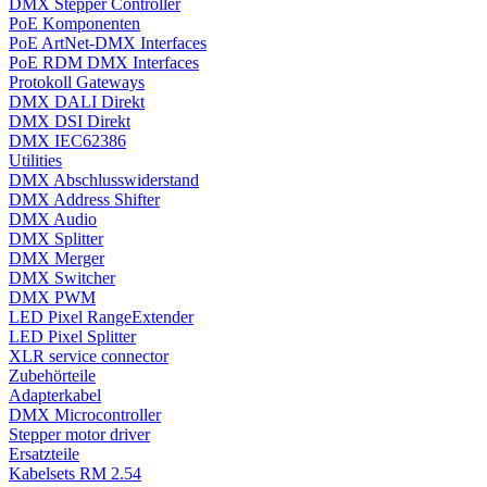
DMX Stepper Controller
PoE Komponenten
PoE ArtNet-DMX Interfaces
PoE RDM DMX Interfaces
Protokoll Gateways
DMX DALI Direkt
DMX DSI Direkt
DMX IEC62386
Utilities
DMX Abschlusswiderstand
DMX Address Shifter
DMX Audio
DMX Splitter
DMX Merger
DMX Switcher
DMX PWM
LED Pixel RangeExtender
LED Pixel Splitter
XLR service connector
Zubehörteile
Adapterkabel
DMX Microcontroller
Stepper motor driver
Ersatzteile
Kabelsets RM 2.54