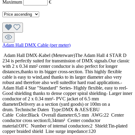
Maximum
€
Adam Hall DMX Cable (per meter)
Adam Hall DMX-Kabel (Meterware)The Adam Hall 4 STAR D
234 is perfectly suited for transmission of DMX signals.Our classic
with 2 x 0.34 mm² center conductor is also perfect for longer
distances,thanks to its bigger cross-section. This highly flexible
cable is easy to wind,and thanks to its larger diameter also very
robust and therefore also well suitedfor hard road applications.-
Adam Hall 4 Star "Standard" Series- Highly flexible, easy to reel-
Good shielding thanks to dense copper spiral shielding- Larger inner
conductor of 2 x 0.34 mm²- PVC jacket of 6.5 mm
diameterDelivery as a section (yard goods) or 100m on a
drum. Technische Daten Type:DMX & AES/EBU
Cable Color:Black Overall diameter:6,5 mm AWG:22 Center
conductor cross section:0,34mm² Center conductor
material:OFC Number of internal conductors:2 Shield:Tin-plated
copper braided shield Line surge impedance:120