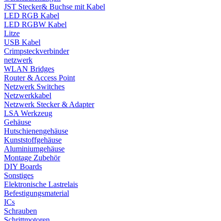
JST Stecker& Buchse mit Kabel
LED RGB Kabel
LED RGBW Kabel
Litze
USB Kabel
Crimpsteckverbinder
netzwerk
WLAN Bridges
Router & Access Point
Netzwerk Switches
Netzwerkkabel
Netzwerk Stecker & Adapter
LSA Werkzeug
Gehäuse
Hutschienengehäuse
Kunststoffgehäuse
Aluminiumgehäuse
Montage Zubehör
DIY Boards
Sonstiges
Elektronische Lastrelais
Befestigungsmaterial
ICs
Schrauben
Schrittmotoren