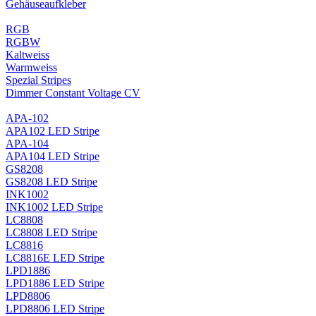
Gehäuseaufkleber
RGB
RGBW
Kaltweiss
Warmweiss
Spezial Stripes
Dimmer Constant Voltage CV
APA-102
APA102 LED Stripe
APA-104
APA104 LED Stripe
GS8208
GS8208 LED Stripe
INK1002
INK1002 LED Stripe
LC8808
LC8808 LED Stripe
LC8816
LC8816E LED Stripe
LPD1886
LPD1886 LED Stripe
LPD8806
LPD8806 LED Stripe