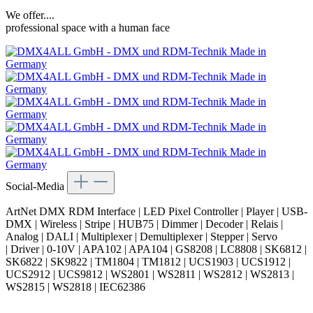
We offer....
professional space with a human face
Social-Media
ArtNet DMX RDM Interface | LED Pixel Controller | Player | USB-
DMX | Wireless | Stripe | HUB75 | Dimmer | Decoder | Relais |
Analog | DALI | Multiplexer | Demultiplexer | Stepper | Servo
| Driver | 0-10V | APA102 | APA104 | GS8208 | LC8808 | SK6812 |
SK6822 | SK9822 | TM1804 | TM1812 | UCS1903 | UCS1912 |
UCS2912 | UCS9812 | WS2801 | WS2811 | WS2812 | WS2813 |
WS2815 | WS2818 | IEC62386