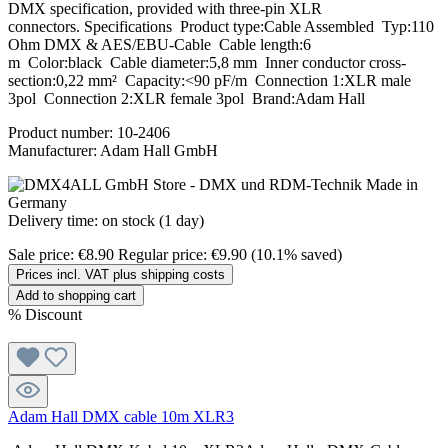
DMX specification, provided with three-pin XLR
connectors. Specifications Product type:Cable Assembled Typ:110
Ohm DMX & AES/EBU-Cable Cable length:6
m Color:black Cable diameter:5,8 mm Inner conductor cross-
section:0,22 mm² Capacity:<90 pF/m Connection 1:XLR male
3pol Connection 2:XLR female 3pol Brand:Adam Hall
Product number:
10-2406
Manufacturer:
Adam Hall GmbH
Delivery time: on stock (1 day)
Sale price:
€8.90
Regular price:
€9.90
(10.1% saved)
Prices incl. VAT plus shipping costs
Add to shopping cart
%
Discount
Adam Hall DMX cable 10m XLR3