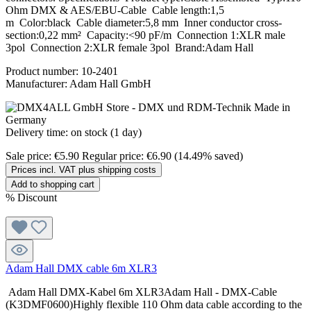
Ohm DMX & AES/EBU-Cable Cable length:1,5
m Color:black Cable diameter:5,8 mm Inner conductor cross-
section:0,22 mm² Capacity:<90 pF/m Connection 1:XLR male
3pol Connection 2:XLR female 3pol Brand:Adam Hall
Product number:
10-2401
Manufacturer:
Adam Hall GmbH
Delivery time: on stock (1 day)
Sale price:
€5.90
Regular price:
€6.90
(14.49% saved)
Prices incl. VAT plus shipping costs
Add to shopping cart
%
Discount
Adam Hall DMX cable 6m XLR3
Adam Hall DMX-Kabel 6m XLR3Adam Hall - DMX-Cable
(K3DMF0600)Highly flexible 110 Ohm data cable according to the