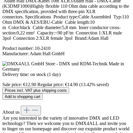
Adam Hall DMX-Kabel 10m XLR3Adam Hall - DMX-Cable
(K3DMF1000)Highly flexible 110 Ohm data cable according to the
DMX specification, provided with three-pin XLR
connectors. Specifications Product type:Cable Assembled Typ:110
Ohm DMX & AES/EBU-Cable Cable length:10
m Color:black Cable diameter:5,8 mm Inner conductor cross-
section:0,22 mm² Capacity:<90 pF/m Connection 1:XLR male
3pol Connection 2:XLR female 3pol Brand:Adam Hall
Product number:
10-2410
Manufacturer:
Adam Hall GmbH
Delivery time: on stock (1 day)
Sale price:
€12.90
Regular price:
€14.90
(13.42% saved)
Prices incl. VAT plus shipping costs
Add to shopping cart
About us
Are you interested in the variety of innovative DMX and LED
technology? Then we welcome you to DMX4ALL and invite you
to linger on our homepage and discover our exquisite product world