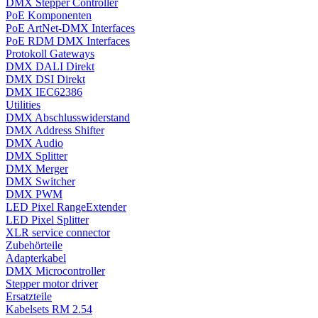
DMX Stepper Controller
PoE Komponenten
PoE ArtNet-DMX Interfaces
PoE RDM DMX Interfaces
Protokoll Gateways
DMX DALI Direkt
DMX DSI Direkt
DMX IEC62386
Utilities
DMX Abschlusswiderstand
DMX Address Shifter
DMX Audio
DMX Splitter
DMX Merger
DMX Switcher
DMX PWM
LED Pixel RangeExtender
LED Pixel Splitter
XLR service connector
Zubehörteile
Adapterkabel
DMX Microcontroller
Stepper motor driver
Ersatzteile
Kabelsets RM 2.54