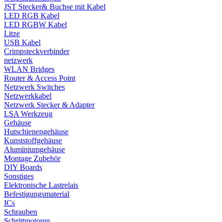
JST Stecker& Buchse mit Kabel
LED RGB Kabel
LED RGBW Kabel
Litze
USB Kabel
Crimpsteckverbinder
netzwerk
WLAN Bridges
Router & Access Point
Netzwerk Switches
Netzwerkkabel
Netzwerk Stecker & Adapter
LSA Werkzeug
Gehäuse
Hutschienengehäuse
Kunststoffgehäuse
Aluminiumgehäuse
Montage Zubehör
DIY Boards
Sonstiges
Elektronische Lastrelais
Befestigungsmaterial
ICs
Schrauben
Schrittmotoren