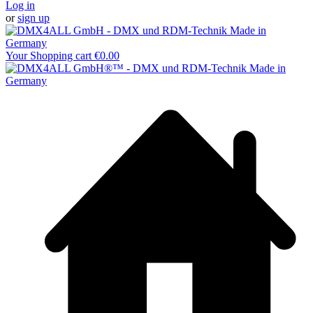
Log in
or
sign up
Your Shopping cart
€0.00