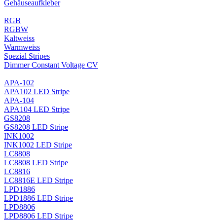
Gehäuseaufkleber
RGB
RGBW
Kaltweiss
Warmweiss
Spezial Stripes
Dimmer Constant Voltage CV
APA-102
APA102 LED Stripe
APA-104
APA104 LED Stripe
GS8208
GS8208 LED Stripe
INK1002
INK1002 LED Stripe
LC8808
LC8808 LED Stripe
LC8816
LC8816E LED Stripe
LPD1886
LPD1886 LED Stripe
LPD8806
LPD8806 LED Stripe