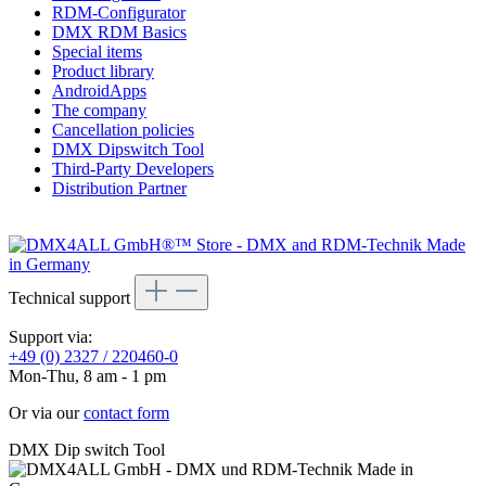
RDM-Configurator
DMX RDM Basics
Special items
Product library
AndroidApps
The company
Cancellation policies
DMX Dipswitch Tool
Third-Party Developers
Distribution Partner
Technical support
Support via:
+49 (0) 2327 / 220460-0
Mon-Thu, 8 am - 1 pm
Or via our
contact form
DMX Dip switch Tool