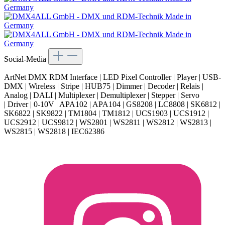
Social-Media
ArtNet DMX RDM Interface | LED Pixel Controller | Player | USB-
DMX | Wireless | Stripe | HUB75 | Dimmer | Decoder | Relais |
Analog | DALI | Multiplexer | Demultiplexer | Stepper | Servo
| Driver | 0-10V | APA102 | APA104 | GS8208 | LC8808 | SK6812 |
SK6822 | SK9822 | TM1804 | TM1812 | UCS1903 | UCS1912 |
UCS2912 | UCS9812 | WS2801 | WS2811 | WS2812 | WS2813 |
WS2815 | WS2818 | IEC62386