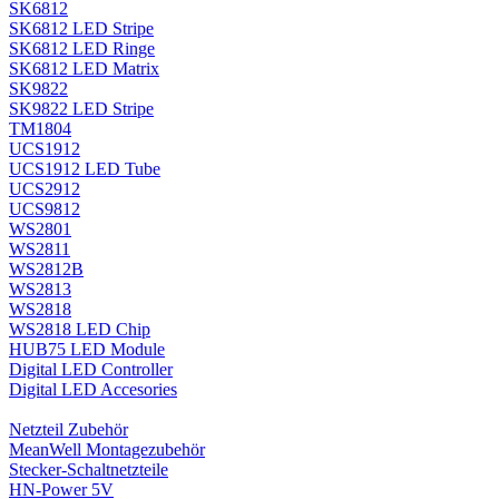
SK6812
SK6812 LED Stripe
SK6812 LED Ringe
SK6812 LED Matrix
SK9822
SK9822 LED Stripe
TM1804
UCS1912
UCS1912 LED Tube
UCS2912
UCS9812
WS2801
WS2811
WS2812B
WS2813
WS2818
WS2818 LED Chip
HUB75 LED Module
Digital LED Controller
Digital LED Accesories
Netzteil Zubehör
MeanWell Montagezubehör
Stecker-Schaltnetzteile
HN-Power 5V