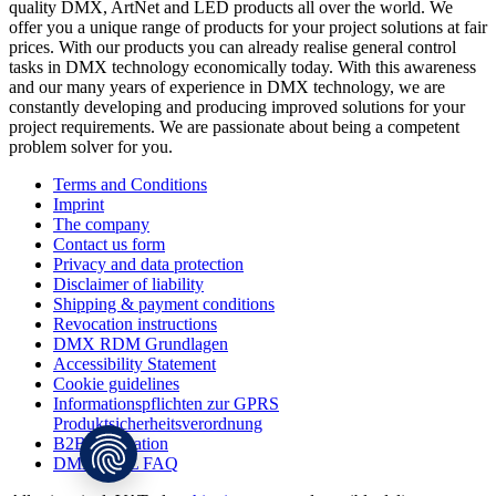
quality DMX, ArtNet and LED products all over the world. We
offer you a unique range of products for your project solutions at fair
prices. With our products you can already realise general control
tasks in DMX technology economically today. With this awareness
and our many years of experience in DMX technology, we are
constantly developing and producing improved solutions for your
project requirements. We are passionate about being a competent
problem solver for you.
Terms and Conditions
Imprint
The company
Contact us form
Privacy and data protection
Disclaimer of liability
Shipping & payment conditions
Revocation instructions
DMX RDM Grundlagen
Accessibility Statement
Cookie guidelines
Informationspflichten zur GPRS
Produktsicherheitsverordnung
B2B registration
DMX4ALL FAQ