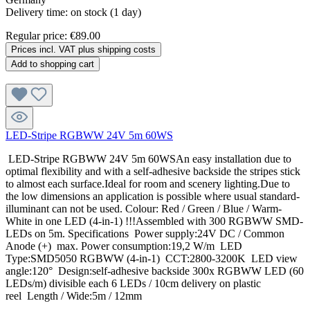
Delivery time: on stock (1 day)
Regular price:
€89.00
Prices incl. VAT plus shipping costs
Add to shopping cart
LED-Stripe RGBWW 24V 5m 60WS
LED-Stripe RGBWW 24V 5m 60WSAn easy installation due to
optimal flexibility and with a self-adhesive backside the stripes stick
to almost each surface.Ideal for room and scenery lighting.Due to
the low dimensions an application is possible where usual standard-
illuminant can not be used. Colour: Red / Green / Blue / Warm-
White in one LED (4-in-1) !!!Assembled with 300 RGBWW SMD-
LEDs on 5m. Specifications Power supply:24V DC / Common
Anode (+) max. Power consumption:19,2 W/m LED
Type:SMD5050 RGBWW (4-in-1) CCT:2800-3200K LED view
angle:120° Design:self-adhesive backside 300x RGBWW LED (60
LEDs/m) divisible each 6 LEDs / 10cm delivery on plastic
reel Length / Wide:5m / 12mm