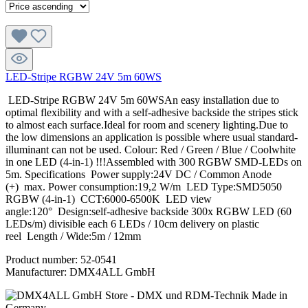
LED-Stripe RGBW 24V 5m 60WS
LED-Stripe RGBW 24V 5m 60WSAn easy installation due to
optimal flexibility and with a self-adhesive backside the stripes stick
to almost each surface.Ideal for room and scenery lighting.Due to
the low dimensions an application is possible where usual standard-
illuminant can not be used. Colour: Red / Green / Blue / Coolwhite
in one LED (4-in-1) !!!Assembled with 300 RGBW SMD-LEDs on
5m. Specifications Power supply:24V DC / Common Anode
(+) max. Power consumption:19,2 W/m LED Type:SMD5050
RGBW (4-in-1) CCT:6000-6500K LED view
angle:120° Design:self-adhesive backside 300x RGBW LED (60
LEDs/m) divisible each 6 LEDs / 10cm delivery on plastic
reel Length / Wide:5m / 12mm
Product number:
52-0541
Manufacturer:
DMX4ALL GmbH