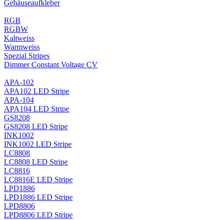
Gehäuseaufkleber
RGB
RGBW
Kaltweiss
Warmweiss
Spezial Stripes
Dimmer Constant Voltage CV
APA-102
APA102 LED Stripe
APA-104
APA104 LED Stripe
GS8208
GS8208 LED Stripe
INK1002
INK1002 LED Stripe
LC8808
LC8808 LED Stripe
LC8816
LC8816E LED Stripe
LPD1886
LPD1886 LED Stripe
LPD8806
LPD8806 LED Stripe