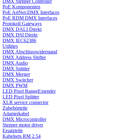
DMX Stepper Controller
PoE Komponenten
PoE ArtNet-DMX Interfaces
PoE RDM DMX Interfaces
Protokoll Gateways
DMX DALI Direkt
DMX DSI Direkt
DMX IEC62386
Utilities
DMX Abschlusswiderstand
DMX Address Shifter
DMX Audio
DMX Splitter
DMX Merger
DMX Switcher
DMX PWM
LED Pixel RangeExtender
LED Pixel Splitter
XLR service connector
Zubehörteile
Adapterkabel
DMX Microcontroller
Stepper motor driver
Ersatzteile
Kabelsets RM 2.54