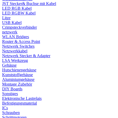
JST Stecker& Buchse mit Kabel
LED RGB Kabel
LED RGBW Kabel
Litze
USB Kabel
Crimpsteckverbinder
netzwerk
WLAN Bridges
Router & Access Point
Netzwerk Switches
Netzwerkkabel
Netzwerk Stecker & Adapter
LSA Werkzeug
Gehäuse
Hutschienengehäuse
Kunststoffgehäuse
Aluminiumgehäuse
Montage Zubehör
DIY Boards
Sonstiges
Elektronische Lastrelais
Befestigungsmaterial
ICs
Schrauben
Schrittmotoren