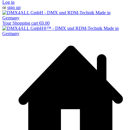
Log in
or
sign up
Your Shopping cart
€0.00