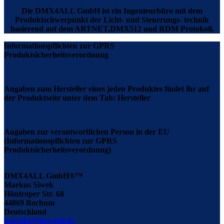
Die DMX4ALL GmbH ist ein Ingenieurbüro mit dem
Produktschwerpunkt der Licht- und Steuerungs- technik
basierend auf dem ARTNET,DMX512 und RDM Protokoll.
Informationspflichten zur GPRS
Produktsicherheitsverordnung
Angaben zum Hersteller eines jeden Produktes findet ihr auf
der Produktseite unter dem Tab: Hersteller
Angaben zur verantwortlichen Person in der EU
(Informationspflichten zur GPRS
Produktsicherheitsverordnung)
DMX4ALL GmbH®™
Markus Siwek
Höntroper Str. 68
44869 Bochum
Deutschland
kontakt@dmx4all.de