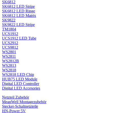
SK6812
SK6812 LED Stripe
SK6812 LED Ringe
SK6812 LED Matrix
SK9822
SK9822 LED Stripe
TM1804
UCS1912
UCS1912 LED Tube
UCS2912
UCS9812
WS2801
WS2811
WS2812B
WS2813
WS2818
WS2818 LED Chip
HUB75 LED Module
Digital LED Controller
Digital LED Accesories
Netzteil Zubehör
MeanWell Montagezubehör
Stecker-Schaltnetzteile
HN-Power 5V