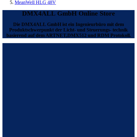
MeanWell HLG 48V
DMX4ALL GmbH Online Store
Die DMX4ALL GmbH ist ein Ingenieurbüro mit dem
Produktschwerpunkt der Licht- und Steuerungs- technik
basierend auf dem ARTNET,DMX512 und RDM Protokoll.