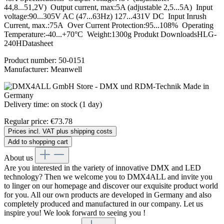
44,8...51,2V) Output current, max:5A (adjustable 2,5...5A) Input
voltage:90...305V AC (47...63Hz) 127...431V DC Input Inrush
Current, max.:75A Over Current Protection:95...108% Operating
Temperature:-40...+70°C Weight:1300g Produkt DownloadsHLG-
240HDatasheet
Product number:
50-0151
Manufacturer:
Meanwell
Delivery time: on stock (1 day)
Regular price:
€73.78
Prices incl. VAT plus shipping costs
Add to shopping cart
About us
Are you interested in the variety of innovative DMX and LED
technology? Then we welcome you to DMX4ALL and invite you
to linger on our homepage and discover our exquisite product world
for you. All our own products are developed in Germany and also
completely produced and manufactured in our company. Let us
inspire you! We look forward to seeing you !