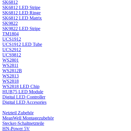
SK6812
SK6812 LED Stripe
SK6812 LED Ringe
SK6812 LED Matrix
SK9822
SK9822 LED Stripe
TM1804
UCS1912
UCS1912 LED Tube
UCS2912
UCS9812
WS2801
WS2811
WS2812B
WS2813
WS2818
WS2818 LED Chip
HUB75 LED Module
Digital LED Controller
Digital LED Accesories
Netzteil Zubehör
MeanWell Montagezubehör
Stecker-Schaltnetzteile
HN-Power 5V