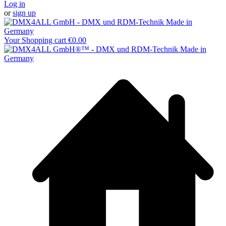
Log in
or
sign up
Your Shopping cart
€0.00