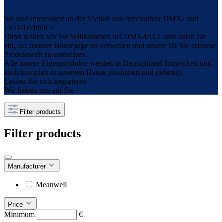
Sie sind interessiert an der Vielfalt von innovativer DMX- und
LED-Technik ?
Dann heißen wir Sie Willkommen bei DMX4ALL und laden Sie
ein, auf unserer Homepage zu verweilen und unsere für Sie erlesene
Produktwelt zu entdecken.
Alle unsere Eigenprodukte werden in Deutschland Entwickelt und
auch komplett in unserem Hause produziert und gefertigt.
Lassen Sie sich inspirieren !
Wir freuen uns auf Sie !
Filter products
Filter products
Manufacturer
Meanwell
Price
Minimum
€