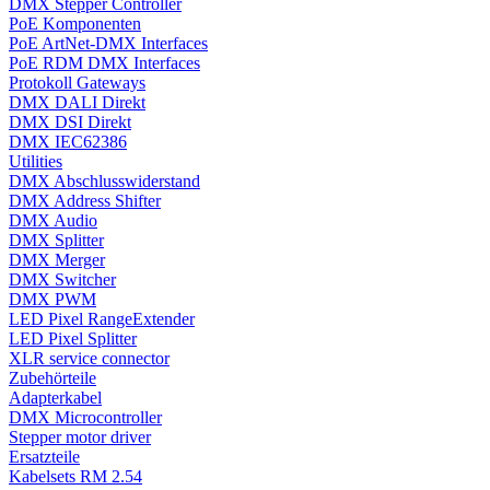
DMX Stepper Controller
PoE Komponenten
PoE ArtNet-DMX Interfaces
PoE RDM DMX Interfaces
Protokoll Gateways
DMX DALI Direkt
DMX DSI Direkt
DMX IEC62386
Utilities
DMX Abschlusswiderstand
DMX Address Shifter
DMX Audio
DMX Splitter
DMX Merger
DMX Switcher
DMX PWM
LED Pixel RangeExtender
LED Pixel Splitter
XLR service connector
Zubehörteile
Adapterkabel
DMX Microcontroller
Stepper motor driver
Ersatzteile
Kabelsets RM 2.54