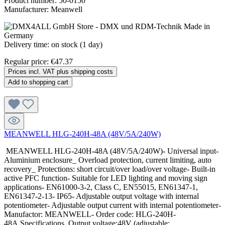
Product number:
50-0150
Manufacturer:
Meanwell
Delivery time: on stock (1 day)
Regular price:
€47.37
Prices incl. VAT plus shipping costs
Add to shopping cart
MEANWELL HLG-240H-48A (48V/5A/240W)
MEANWELL HLG-240H-48A (48V/5A/240W)- Universal input-
Aluminium enclosure_ Overload protection, current limiting, auto
recovery_ Protections: short circuit/over load/over voltage- Built-in
active PFC function- Suitable for LED lighting and moving sign
applications- EN61000-3-2, Class C, EN55015, EN61347-1,
EN61347-2-13- IP65- Adjustable output voltage with internal
potentiometer- Adjustable output current with internal potentiometer-
Manufactor: MEANWELL- Order code: HLG-240H-
48A Specifications Output voltage:48V (adjustable: