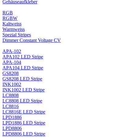
Gehäuseaufkleber
RGB
RGBW
Kaltweiss
Warmweiss
Spezial Stripes
Dimmer Constant Voltage CV
APA-102
APA102 LED Stripe
APA-104
APA104 LED Stripe
GS8208
GS8208 LED Stripe
INK1002
INK1002 LED Stripe
LC8808
LC8808 LED Stripe
LC8816
LC8816E LED Stripe
LPD1886
LPD1886 LED Stripe
LPD8806
LPD8806 LED Stripe