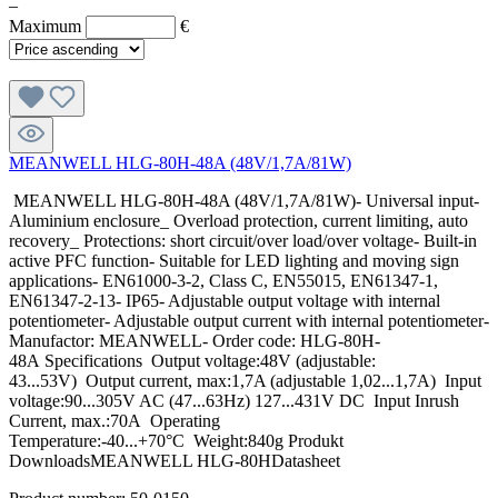
–
Maximum
€
MEANWELL HLG-80H-48A (48V/1,7A/81W)
MEANWELL HLG-80H-48A (48V/1,7A/81W)- Universal input-
Aluminium enclosure_ Overload protection, current limiting, auto
recovery_ Protections: short circuit/over load/over voltage- Built-in
active PFC function- Suitable for LED lighting and moving sign
applications- EN61000-3-2, Class C, EN55015, EN61347-1,
EN61347-2-13- IP65- Adjustable output voltage with internal
potentiometer- Adjustable output current with internal potentiometer-
Manufactor: MEANWELL- Order code: HLG-80H-
48A Specifications Output voltage:48V (adjustable:
43...53V) Output current, max:1,7A (adjustable 1,02...1,7A) Input
voltage:90...305V AC (47...63Hz) 127...431V DC Input Inrush
Current, max.:70A Operating
Temperature:-40...+70°C Weight:840g Produkt
DownloadsMEANWELL HLG-80HDatasheet