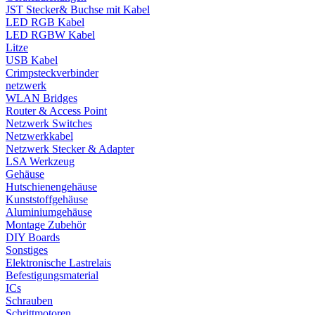
JST Stecker& Buchse mit Kabel
LED RGB Kabel
LED RGBW Kabel
Litze
USB Kabel
Crimpsteckverbinder
netzwerk
WLAN Bridges
Router & Access Point
Netzwerk Switches
Netzwerkkabel
Netzwerk Stecker & Adapter
LSA Werkzeug
Gehäuse
Hutschienengehäuse
Kunststoffgehäuse
Aluminiumgehäuse
Montage Zubehör
DIY Boards
Sonstiges
Elektronische Lastrelais
Befestigungsmaterial
ICs
Schrauben
Schrittmotoren