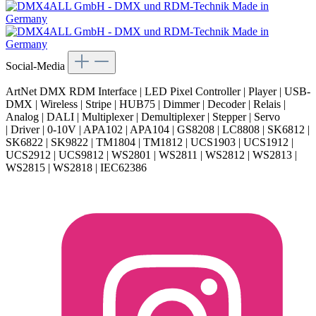
Social-Media
ArtNet DMX RDM Interface | LED Pixel Controller | Player | USB-
DMX | Wireless | Stripe | HUB75 | Dimmer | Decoder | Relais |
Analog | DALI | Multiplexer | Demultiplexer | Stepper | Servo
| Driver | 0-10V | APA102 | APA104 | GS8208 | LC8808 | SK6812 |
SK6822 | SK9822 | TM1804 | TM1812 | UCS1903 | UCS1912 |
UCS2912 | UCS9812 | WS2801 | WS2811 | WS2812 | WS2813 |
WS2815 | WS2818 | IEC62386