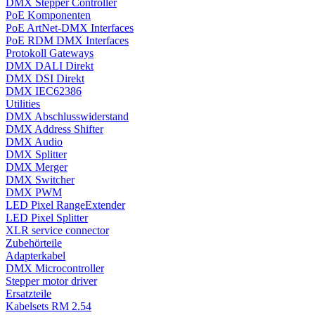
DMX Stepper Controller
PoE Komponenten
PoE ArtNet-DMX Interfaces
PoE RDM DMX Interfaces
Protokoll Gateways
DMX DALI Direkt
DMX DSI Direkt
DMX IEC62386
Utilities
DMX Abschlusswiderstand
DMX Address Shifter
DMX Audio
DMX Splitter
DMX Merger
DMX Switcher
DMX PWM
LED Pixel RangeExtender
LED Pixel Splitter
XLR service connector
Zubehörteile
Adapterkabel
DMX Microcontroller
Stepper motor driver
Ersatzteile
Kabelsets RM 2.54