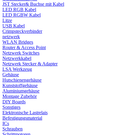
JST Stecker& Buchse mit Kabel
LED RGB Kabel
LED RGBW Kabel
Litze
USB Kabel
Crimpsteckverbinder
netzwerk
WLAN Bridges
Router & Access Point
Netzwerk Switches
Netzwerkkabel
Netzwerk Stecker & Adapter
LSA Werkzeug
Gehäuse
Hutschienengehäuse
Kunststoffgehäuse
Aluminiumgehäuse
Montage Zubehör
DIY Boards
Sonstiges
Elektronische Lastrelais
Befestigungsmaterial
ICs
Schrauben
Schrittmotoren