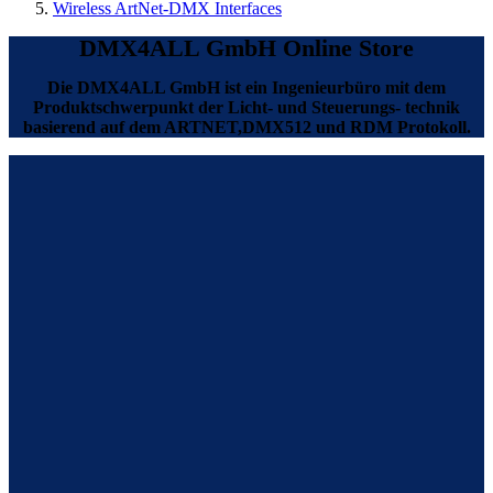
Wireless ArtNet-DMX Interfaces
DMX4ALL GmbH Online Store
Die DMX4ALL GmbH ist ein Ingenieurbüro mit dem
Produktschwerpunkt der Licht- und Steuerungs- technik
basierend auf dem ARTNET,DMX512 und RDM Protokoll.