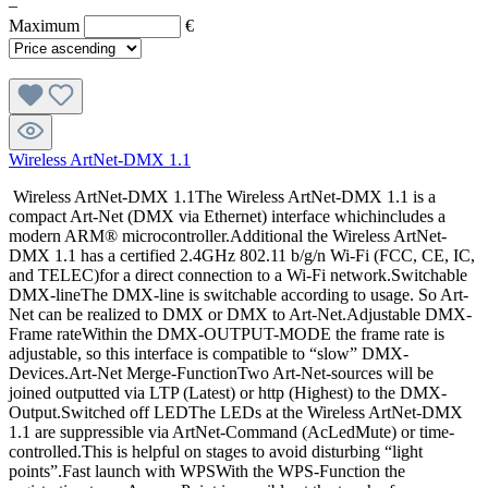
–
Maximum
€
Wireless ArtNet-DMX 1.1
Wireless ArtNet-DMX 1.1The Wireless ArtNet-DMX 1.1 is a
compact Art-Net (DMX via Ethernet) interface whichincludes a
modern ARM® microcontroller.Additional the Wireless ArtNet-
DMX 1.1 has a certified 2.4GHz 802.11 b/g/n Wi-Fi (FCC, CE, IC,
and TELEC)for a direct connection to a Wi-Fi network.Switchable
DMX-lineThe DMX-line is switchable according to usage. So Art-
Net can be realized to DMX or DMX to Art-Net.Adjustable DMX-
Frame rateWithin the DMX-OUTPUT-MODE the frame rate is
adjustable, so this interface is compatible to “slow” DMX-
Devices.Art-Net Merge-FunctionTwo Art-Net-sources will be
joined outputted via LTP (Latest) or http (Highest) to the DMX-
Output.Switched off LEDThe LEDs at the Wireless ArtNet-DMX
1.1 are suppressible via ArtNet-Command (AcLedMute) or time-
controlled.This is helpful on stages to avoid disturbing “light
points”.Fast launch with WPSWith the WPS-Function the