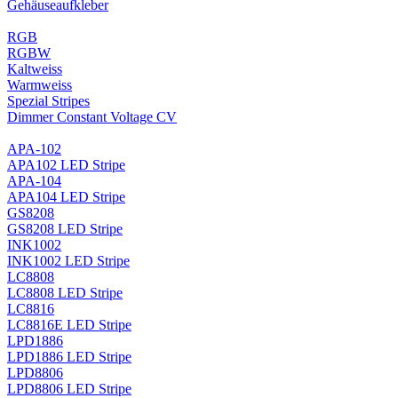
Gehäuseaufkleber
RGB
RGBW
Kaltweiss
Warmweiss
Spezial Stripes
Dimmer Constant Voltage CV
APA-102
APA102 LED Stripe
APA-104
APA104 LED Stripe
GS8208
GS8208 LED Stripe
INK1002
INK1002 LED Stripe
LC8808
LC8808 LED Stripe
LC8816
LC8816E LED Stripe
LPD1886
LPD1886 LED Stripe
LPD8806
LPD8806 LED Stripe