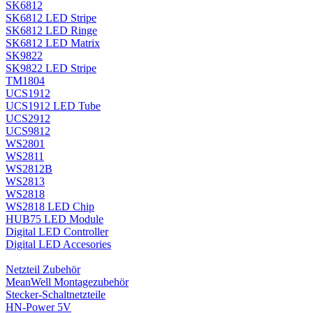
SK6812
SK6812 LED Stripe
SK6812 LED Ringe
SK6812 LED Matrix
SK9822
SK9822 LED Stripe
TM1804
UCS1912
UCS1912 LED Tube
UCS2912
UCS9812
WS2801
WS2811
WS2812B
WS2813
WS2818
WS2818 LED Chip
HUB75 LED Module
Digital LED Controller
Digital LED Accesories
Netzteil Zubehör
MeanWell Montagezubehör
Stecker-Schaltnetzteile
HN-Power 5V