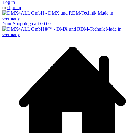
Log in
or
sign up
Your Shopping cart
€0.00