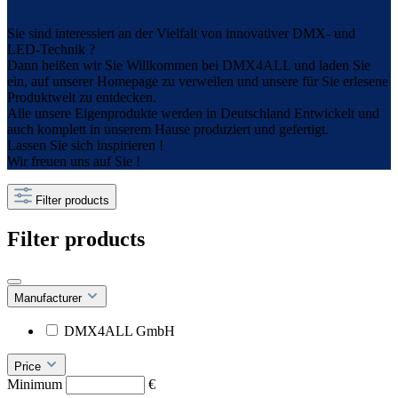
Sie sind interessiert an der Vielfalt von innovativer DMX- und
LED-Technik ?
Dann heißen wir Sie Willkommen bei DMX4ALL und laden Sie
ein, auf unserer Homepage zu verweilen und unsere für Sie erlesene
Produktwelt zu entdecken.
Alle unsere Eigenprodukte werden in Deutschland Entwickelt und
auch komplett in unserem Hause produziert und gefertigt.
Lassen Sie sich inspirieren !
Wir freuen uns auf Sie !
Filter products
Filter products
Manufacturer
DMX4ALL GmbH
Price
Minimum
€