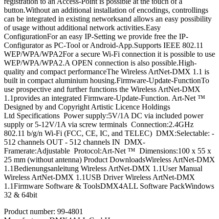
registration to an Access-Point is possible at the touch of a
button.Without an additional installation of encodings, controllings
can be integrated in existing networksand allows an easy possibility
of usage without additional network activities.Easy
ConfigurationFor an easy IP-Setting we provide free the IP-
Configurator as PC-Tool or Android-App.Supports IEEE 802.11
WEP/WPA/WPA2For a secure Wi-Fi connection it is possible to use
WEP/WPA/WPA2.A OPEN connection is also possible.High-
quality and compact performanceThe Wireless ArtNet-DMX 1.1 is
built in compact aluminium housing.Firmware-Update-FunctionTo
use prospective and further functions the Wireless ArtNet-DMX
1.1provides an integrated Firmware-Update-Function. Art-Net ™
Designed by and Copyright Artistic Licence Holdings
Ltd Specifications Power supply:5V/1A DC via included power
supply or 5-12V/1A via screw terminals Connection:2.4GHz
802.11 b/g/n Wi-Fi (FCC, CE, IC, and TELEC) DMX:Selectable: -
512 channels OUT - 512 channels IN DMX-
Framerate:Adjustable Protocol:Art-Net ™ Dimensions:100 x 55 x
25 mm (without antenna) Product DownloadsWireless ArtNet-DMX
1.1Bedienungsanleitung Wireless ArtNet-DMX 1.1User Manual
Wireless ArtNet-DMX 1.1USB Driver Wireless ArtNet-DMX
1.1Firmware Software & ToolsDMX4ALL Software PackWindows
32 & 64bit
Product number:
99-4801