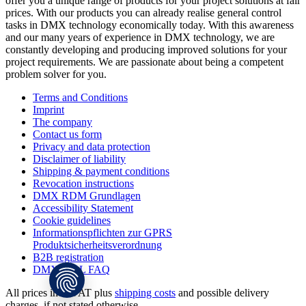
offer you a unique range of products for your project solutions at fair
prices. With our products you can already realise general control
tasks in DMX technology economically today. With this awareness
and our many years of experience in DMX technology, we are
constantly developing and producing improved solutions for your
project requirements. We are passionate about being a competent
problem solver for you.
Terms and Conditions
Imprint
The company
Contact us form
Privacy and data protection
Disclaimer of liability
Shipping & payment conditions
Revocation instructions
DMX RDM Grundlagen
Accessibility Statement
Cookie guidelines
Informationspflichten zur GPRS
Produktsicherheitsverordnung
B2B registration
DMX4ALL FAQ
All prices incl. VAT plus
shipping costs
and possible delivery
charges, if not stated otherwise.