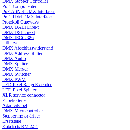
DMX Stepper Controller
PoE Komponenten
PoE ArtNet-DMX Interfaces
PoE RDM DMX Interfaces
Protokoll Gateways
DMX DALI Direkt
DMX DSI Direkt
DMX IEC62386
Utilities
DMX Abschlusswiderstand
DMX Address Shifter
DMX Audio
DMX Splitter
DMX Merger
DMX Switcher
DMX PWM
LED Pixel RangeExtender
LED Pixel Splitter
XLR service connector
Zubehörteile
Adapterkabel
DMX Microcontroller
Stepper motor driver
Ersatzteile
Kabelsets RM 2.54