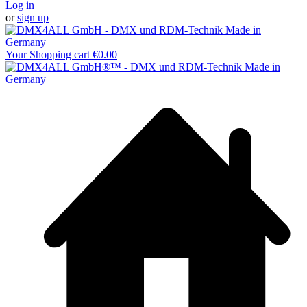
Log in
or
sign up
Your Shopping cart
€0.00