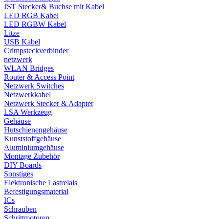
JST Stecker& Buchse mit Kabel
LED RGB Kabel
LED RGBW Kabel
Litze
USB Kabel
Crimpsteckverbinder
netzwerk
WLAN Bridges
Router & Access Point
Netzwerk Switches
Netzwerkkabel
Netzwerk Stecker & Adapter
LSA Werkzeug
Gehäuse
Hutschienengehäuse
Kunststoffgehäuse
Aluminiumgehäuse
Montage Zubehör
DIY Boards
Sonstiges
Elektronische Lastrelais
Befestigungsmaterial
ICs
Schrauben
Schrittmotoren