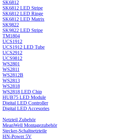
SK6812
SK6812 LED Stripe
SK6812 LED Ringe
SK6812 LED Matrix
SK9822
SK9822 LED Stripe
TM1804
UCS1912
UCS1912 LED Tube
UCS2912
UCS9812
WS2801
WS2811
WS2812B
WS2813
WS2818
WS2818 LED Chip
HUB75 LED Module
Digital LED Controller
Digital LED Accesories
Netzteil Zubehör
MeanWell Montagezubehör
Stecker-Schaltnetzteile
HN-Power 5V