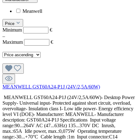
Meanwell
Price
Minimum
€
–
Maximum
€
MEANWELL GST60A24-P1J (24V/2,5A/60W)
MEANWELL GST60A24-P1J (24V/2,5A/60W)- Desktop Power
Supply- Universal input- Protected against short circuit, overload,
overvoltage- Insulation class I- Low idle power- Energy efficiency
level VI (DOE)- Manufacturer: MEANWELL- Manufacturer
description: GST60A24-P1J Specifications Input voltage
range:90...264V AC (47...63Hz) 135...370V DC Inrush,
max.:65A Idle power, max.:0,075W Operating temperature
range:-30...+70°C Cable length :1m Input connector:C14