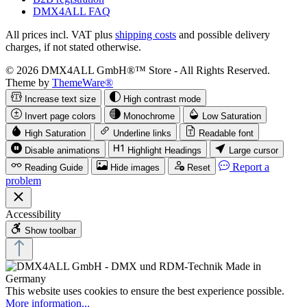
DMX4ALL FAQ
All prices incl. VAT plus
shipping costs
and possible delivery
charges, if not stated otherwise.
© 2026 DMX4ALL GmbH®™ Store - All Rights Reserved.
Theme by
ThemeWare®
Increase text size
High contrast mode
Invert page colors
Monochrome
Low Saturation
High Saturation
Underline links
Readable font
Disable animations
Highlight Headings
Large cursor
Report a
Reading Guide
Hide images
Reset
problem
Accessibility
Show toolbar
This website uses cookies to ensure the best experience possible.
More information...