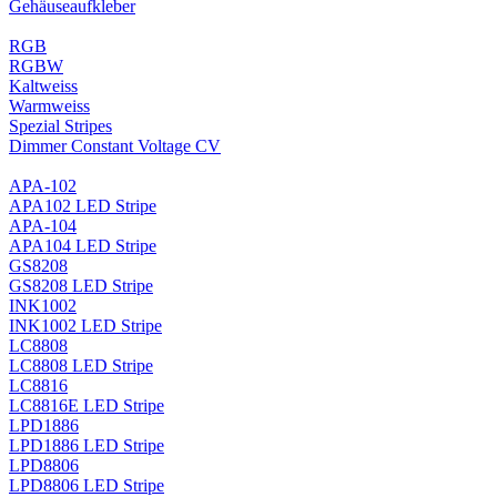
Gehäuseaufkleber
RGB
RGBW
Kaltweiss
Warmweiss
Spezial Stripes
Dimmer Constant Voltage CV
APA-102
APA102 LED Stripe
APA-104
APA104 LED Stripe
GS8208
GS8208 LED Stripe
INK1002
INK1002 LED Stripe
LC8808
LC8808 LED Stripe
LC8816
LC8816E LED Stripe
LPD1886
LPD1886 LED Stripe
LPD8806
LPD8806 LED Stripe