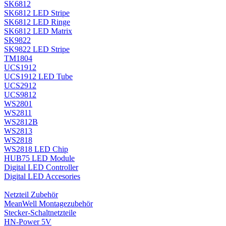
SK6812
SK6812 LED Stripe
SK6812 LED Ringe
SK6812 LED Matrix
SK9822
SK9822 LED Stripe
TM1804
UCS1912
UCS1912 LED Tube
UCS2912
UCS9812
WS2801
WS2811
WS2812B
WS2813
WS2818
WS2818 LED Chip
HUB75 LED Module
Digital LED Controller
Digital LED Accesories
Netzteil Zubehör
MeanWell Montagezubehör
Stecker-Schaltnetzteile
HN-Power 5V