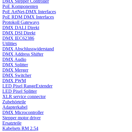
DMX Stepper Controller
PoE Komponenten
PoE ArtNet-DMX Interfaces
PoE RDM DMX Interfaces
Protokoll Gateways
DMX DALI Direkt
DMX DSI Direkt
DMX IEC62386
Utilities
DMX Abschlusswiderstand
DMX Address Shifter
DMX Audio
DMX Splitter
DMX Merger
DMX Switcher
DMX PWM
LED Pixel RangeExtender
LED Pixel Splitter
XLR service connector
Zubehörteile
Adapterkabel
DMX Microcontroller
Stepper motor driver
Ersatzteile
Kabelsets RM 2.54