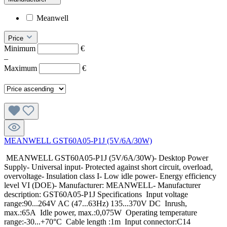
Meanwell
Price
Minimum
€
–
Maximum
€
MEANWELL GST60A05-P1J (5V/6A/30W)
MEANWELL GST60A05-P1J (5V/6A/30W)- Desktop Power
Supply- Universal input- Protected against short circuit, overload,
overvoltage- Insulation class I- Low idle power- Energy efficiency
level VI (DOE)- Manufacturer: MEANWELL- Manufacturer
description: GST60A05-P1J Specifications Input voltage
range:90...264V AC (47...63Hz) 135...370V DC Inrush,
max.:65A Idle power, max.:0,075W Operating temperature
range:-30...+70°C Cable length :1m Input connector:C14