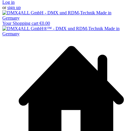
Log in
or
sign up
Your Shopping cart
€0.00