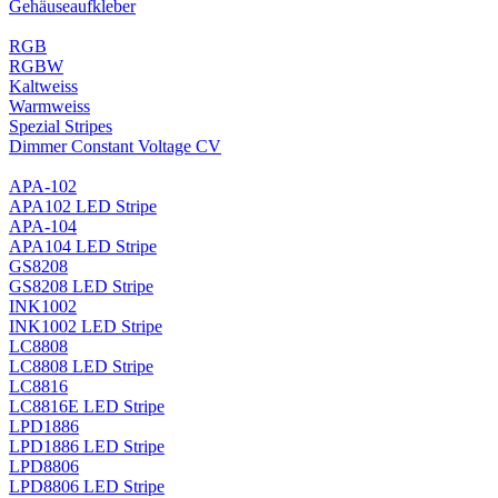
Gehäuseaufkleber
RGB
RGBW
Kaltweiss
Warmweiss
Spezial Stripes
Dimmer Constant Voltage CV
APA-102
APA102 LED Stripe
APA-104
APA104 LED Stripe
GS8208
GS8208 LED Stripe
INK1002
INK1002 LED Stripe
LC8808
LC8808 LED Stripe
LC8816
LC8816E LED Stripe
LPD1886
LPD1886 LED Stripe
LPD8806
LPD8806 LED Stripe