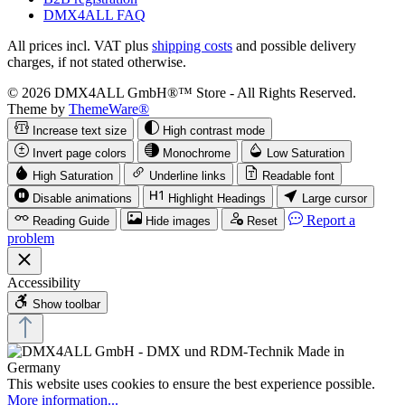
DMX4ALL FAQ
All prices incl. VAT plus
shipping costs
and possible delivery
charges, if not stated otherwise.
© 2026 DMX4ALL GmbH®™ Store - All Rights Reserved.
Theme by
ThemeWare®
Increase text size
High contrast mode
Invert page colors
Monochrome
Low Saturation
High Saturation
Underline links
Readable font
Disable animations
Highlight Headings
Large cursor
Report a
Reading Guide
Hide images
Reset
problem
Accessibility
Show toolbar
This website uses cookies to ensure the best experience possible.
More information...