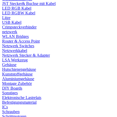
JST Stecker& Buchse mit Kabel
LED RGB Kabel
LED RGBW Kabel
Litze
USB Kabel
Crimpsteckverbinder
netzwerk
WLAN Bridges
Router & Access Point
Netzwerk Switches
Netzwerkkabel
Netzwerk Stecker & Adapter
LSA Werkzeug
Gehäuse
Hutschienengehäuse
Kunststoffgehäuse
Aluminiumgehäuse
Montage Zubehör
DIY Boards
Sonstiges
Elektronische Lastrelais
Befestigungsmaterial
ICs
Schrauben
Schrittmotoren