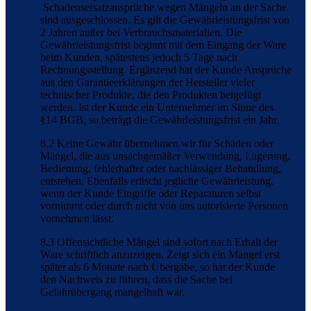
Schadensersatzansprüche wegen Mängeln an der Sache
sind ausgeschlossen. Es gilt die Gewährleistungsfrist von
2 Jahren außer bei Verbrauchsmaterialien. Die
Gewährleistungsfrist beginnt mit dem Eingang der Ware
beim Kunden, spätestens jedoch 5 Tage nach
Rechnungsstellung. Ergänzend hat der Kunde Ansprüche
aus den Garantieerklärungen der Hersteller vieler
technischer Produkte, die den Produkten beigefügt
werden. Ist der Kunde ein Unternehmer im Sinne des
§14 BGB, so beträgt die Gewährleistungsfrist ein Jahr.
8.2 Keine Gewähr übernehmen wir für Schäden oder
Mängel, die aus unsachgemäßer Verwendung, Lagerung,
Bedienung, fehlerhafter oder nachlässiger Behandlung,
entstehen. Ebenfalls erlischt jegliche Gewährleistung,
wenn der Kunde Eingriffe oder Reparaturen selbst
vornimmt oder durch nicht von uns autorisierte Personen
vornehmen lässt.
8.3 Offensichtliche Mängel sind sofort nach Erhalt der
Ware schriftlich anzuzeigen. Zeigt sich ein Mangel erst
später als 6 Monate nach Übergabe, so hat der Kunde
den Nachweis zu führen, dass die Sache bei
Gefahrübergang mangelhaft war.