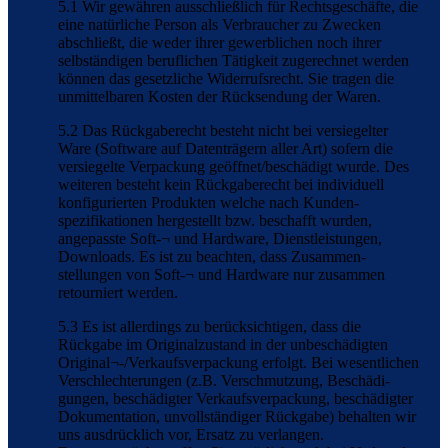
5.1 Wir gewähren ausschließlich für Rechtsgeschäfte, die
eine natürliche Person als Verbraucher zu Zwecken
abschließt, die weder ihrer gewerblichen noch ihrer
selbständigen beruflichen Tätigkeit zugerechnet werden
können das gesetzliche Widerrufsrecht. Sie tragen die
unmittelbaren Kosten der Rücksendung der Waren.
5.2 Das Rückgaberecht besteht nicht bei versiegelter
Ware (Software auf Datenträgern aller Art) sofern die
versiegelte Verpackung geöffnet/beschädigt wurde. Des
weiteren besteht kein Rückgaberecht bei individuell
konfigurierten Produkten welche nach Kunden-
spezifikationen hergestellt bzw. beschafft wurden,
angepasste Soft-¬ und Hardware, Dienstleistungen,
Downloads. Es ist zu beachten, dass Zusammen-
stellungen von Soft-¬ und Hardware nur zusammen
retourniert werden.
5.3 Es ist allerdings zu berücksichtigen, dass die
Rückgabe im Originalzustand in der unbeschädigten
Original¬-/Verkaufsverpackung erfolgt. Bei wesentlichen
Verschlechterungen (z.B. Verschmutzung, Beschädi-
gungen, beschädigter Verkaufsverpackung, beschädigter
Dokumentation, unvollständiger Rückgabe) behalten wir
uns ausdrücklich vor, Ersatz zu verlangen.