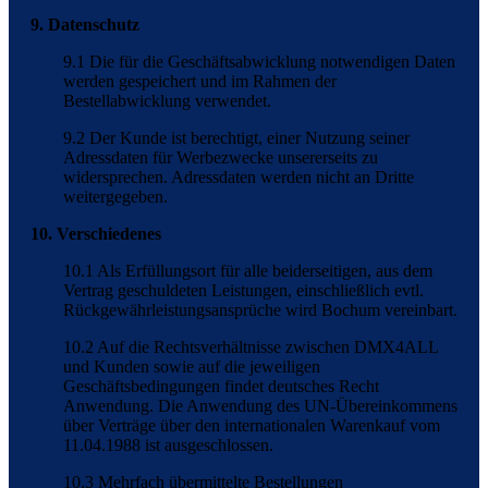
9. Datenschutz
9.1 Die für die Geschäftsabwicklung notwendigen Daten
werden gespeichert und im Rahmen der
Bestellabwicklung verwendet.
9.2 Der Kunde ist berechtigt, einer Nutzung seiner
Adressdaten für Werbezwecke unsererseits zu
widersprechen. Adressdaten werden nicht an Dritte
weitergegeben.
10. Verschiedenes
10.1 Als Erfüllungsort für alle beiderseitigen, aus dem
Vertrag geschuldeten Leistungen, einschließlich evtl.
Rückgewährleistungsansprüche wird Bochum vereinbart.
10.2 Auf die Rechtsverhältnisse zwischen DMX4ALL
und Kunden sowie auf die jeweiligen
Geschäftsbedingungen findet deutsches Recht
Anwendung. Die Anwendung des UN-Übereinkommens
über Verträge über den internationalen Warenkauf vom
11.04.1988 ist ausgeschlossen.
10.3 Mehrfach übermittelte Bestellungen