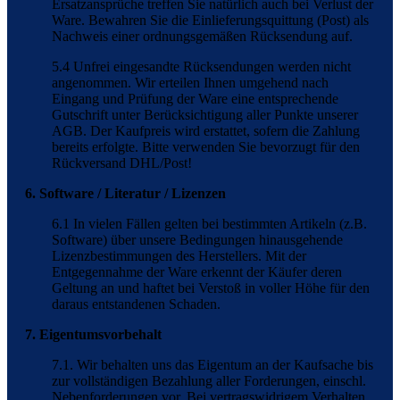
Ersatzansprüche treffen Sie natürlich auch bei Verlust der
Ware. Bewahren Sie die Einlieferungsquittung (Post) als
Nachweis einer ordnungsgemäßen Rücksendung auf.
5.4 Unfrei eingesandte Rücksendungen werden nicht
angenommen. Wir erteilen Ihnen umgehend nach
Eingang und Prüfung der Ware eine entsprechende
Gutschrift unter Berücksichtigung aller Punkte unserer
AGB. Der Kaufpreis wird erstattet, sofern die Zahlung
bereits erfolgte. Bitte verwenden Sie bevorzugt für den
Rückversand DHL/Post!
6. Software / Literatur / Lizenzen
6.1 In vielen Fällen gelten bei bestimmten Artikeln (z.B.
Software) über unsere Bedingungen hinausgehende
Lizenzbestimmungen des Herstellers. Mit der
Entgegennahme der Ware erkennt der Käufer deren
Geltung an und haftet bei Verstoß in voller Höhe für den
daraus entstandenen Schaden.
7. Eigentumsvorbehalt
7.1. Wir behalten uns das Eigentum an der Kaufsache bis
zur vollständigen Bezahlung aller Forderungen, einschl.
Nebenforderungen vor. Bei vertragswidrigem Verhalten