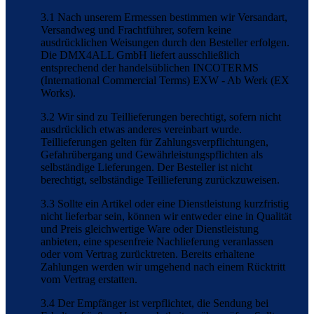
3.1 Nach unserem Ermessen bestimmen wir Versandart,
Versandweg und Frachtführer, sofern keine
ausdrücklichen Weisungen durch den Besteller erfolgen.
Die DMX4ALL GmbH liefert ausschließlich
entsprechend der handelsüblichen INCOTERMS
(International Commercial Terms) EXW - Ab Werk (EX
Works).
3.2 Wir sind zu Teillieferungen berechtigt, sofern nicht
ausdrücklich etwas anderes vereinbart wurde.
Teillieferungen gelten für Zahlungsverpflichtungen,
Gefahrübergang und Gewährleistungspflichten als
selbständige Lieferungen. Der Besteller ist nicht
berechtigt, selbständige Teillieferung zurückzuweisen.
3.3 Sollte ein Artikel oder eine Dienstleistung kurzfristig
nicht lieferbar sein, können wir entweder eine in Qualität
und Preis gleichwertige Ware oder Dienstleistung
anbieten, eine spesenfreie Nachlieferung veranlassen
oder vom Vertrag zurücktreten. Bereits erhaltene
Zahlungen werden wir umgehend nach einem Rücktritt
vom Vertrag erstatten.
3.4 Der Empfänger ist verpflichtet, die Sendung bei