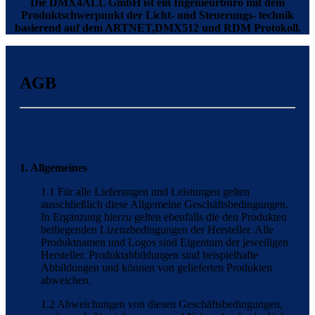
Die DMX4ALL GmbH ist ein Ingenieurbüro mit dem
Produktschwerpunkt der Licht- und Steuerungs- technik
basierend auf dem ARTNET,DMX512 und RDM Protokoll.
AGB
1. Allgemeines
1.1 Für alle Lieferungen und Leistungen gelten
ausschließlich diese Allgemeine Geschäftsbedingungen.
In Ergänzung hierzu gelten ebenfalls die den Produkten
beiliegenden Lizenzbedingungen der Hersteller. Alle
Produktnamen und Logos sind Eigentum der jeweiligen
Hersteller. Produktabbildungen sind beispielhafte
Abbildungen und können von gelieferten Produkten
abweichen.
1.2 Abweichungen von diesen Geschäftsbedingungen,