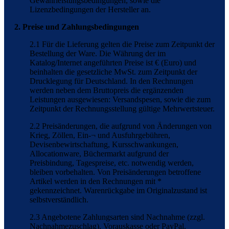
Gewährleistungsbedingungen, sowie die
Lizenzbedingungen der Hersteller an.
2. Preise und Zahlungsbedingungen
2.1 Für die Lieferung gelten die Preise zum Zeitpunkt der
Bestellung der Ware. Die Währung der im
Katalog/Internet angeführten Preise ist € (Euro) und
beinhalten die gesetzliche MwSt. zum Zeitpunkt der
Drucklegung für Deutschland. In den Rechnungen
werden neben dem Bruttopreis die ergänzenden
Leistungen ausgewiesen: Versandspesen, sowie die zum
Zeitpunkt der Rechnungsstellung gültige Mehrwertsteuer.
2.2 Preisänderungen, die aufgrund von Änderungen von
Krieg, Zöllen, Ein-¬ und Ausfuhrgebühren,
Devisenbewirtschaftung, Kursschwankungen,
Allocationware, Büchermarkt aufgrund der
Preisbindung, Tagespreise, etc. notwendig werden,
bleiben vorbehalten. Von Preisänderungen betroffene
Artikel werden in den Rechnungen mit *
gekennzeichnet. Warenrückgabe im Originalzustand ist
selbstverständlich.
2.3 Angebotene Zahlungsarten sind Nachnahme (zzgl.
Nachnahmezuschlag), Vorauskasse oder PayPal.