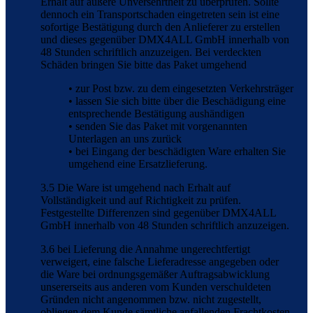
Erhalt auf äußere Unversehrtheit zu überprüfen. Sollte
dennoch ein Transportschaden eingetreten sein ist eine
sofortige Bestätigung durch den Anlieferer zu erstellen
und dieses gegenüber DMX4ALL GmbH innerhalb von
48 Stunden schriftlich anzuzeigen. Bei verdeckten
Schäden bringen Sie bitte das Paket umgehend
• zur Post bzw. zu dem eingesetzten Verkehrsträger
• lassen Sie sich bitte über die Beschädigung eine
entsprechende Bestätigung aushändigen
• senden Sie das Paket mit vorgenannten
Unterlagen an uns zurück
• bei Eingang der beschädigten Ware erhalten Sie
umgehend eine Ersatzlieferung.
3.5 Die Ware ist umgehend nach Erhalt auf
Vollständigkeit und auf Richtigkeit zu prüfen.
Festgestellte Differenzen sind gegenüber DMX4ALL
GmbH innerhalb von 48 Stunden schriftlich anzuzeigen.
3.6 bei Lieferung die Annahme ungerechtfertigt
verweigert, eine falsche Lieferadresse angegeben oder
die Ware bei ordnungsgemäßer Auftragsabwicklung
unsererseits aus anderen vom Kunden verschuldeten
Gründen nicht angenommen bzw. nicht zugestellt,
obliegen dem Kunde sämtliche anfallenden Frachtkosten,