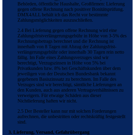
Behörden, öffentliche Haushalte, Großfirmen: Lieferung
gegen offene Rechnung nach positiver Bonitätsprüfung.
DMX4ALL behält ich das Recht vor bestimmte
Zahlungsmöglichkeiten auszuschließen.
2.4 Bei Lieferung gegen offene Rechnung wird eine
Zahlungsfristverlängerungsgebühr in Höhe von 3-5% des
Rechnungsbetrags berechnet und die Rechnung ist
innerhalb von 8 Tagen mit Abzug der Zahlungsfrist-
verlängerungsgebühr oder innerhalb 30 Tagen rein netto
fällig. Im Falle eines Zahlungsverzuges sind wir
berechtigt, Verzugszinsen in Höhe von 5% bei
Privatkunden bzw. 8% bei Geschäftskunden über dem
jeweiligen von der Deutschen Bundesbank bekannt
gegebenen Basiszinssatz zu berechnen. Im Falle des
Verzuges sind wir berechtigt, sämtliche Lieferungen an
den Kunden, auch aus anderen Vertragsverhältnissen zu
verweigern. Für etwaige Schäden aus dieser
Nichtlieferung haften wir nicht.
2.5 Der Besteller kann nur mit solchen Forderungen
aufrechnen, die unbestritten oder rechtskräftig festgestellt
sind.
3. Lieferung, Versand, Gefahrübergang