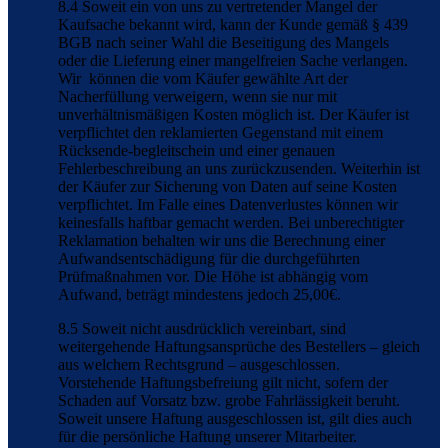
8.4 Soweit ein von uns zu vertretender Mangel der
Kaufsache bekannt wird, kann der Kunde gemäß § 439
BGB nach seiner Wahl die Beseitigung des Mangels
oder die Lieferung einer mangelfreien Sache verlangen.
Wir können die vom Käufer gewählte Art der
Nacherfüllung verweigern, wenn sie nur mit
unverhältnismäßigen Kosten möglich ist. Der Käufer ist
verpflichtet den reklamierten Gegenstand mit einem
Rücksende-begleitschein und einer genauen
Fehlerbeschreibung an uns zurückzusenden. Weiterhin ist
der Käufer zur Sicherung von Daten auf seine Kosten
verpflichtet. Im Falle eines Datenverlustes können wir
keinesfalls haftbar gemacht werden. Bei unberechtigter
Reklamation behalten wir uns die Berechnung einer
Aufwandsentschädigung für die durchgeführten
Prüfmaßnahmen vor. Die Höhe ist abhängig vom
Aufwand, beträgt mindestens jedoch 25,00€.
8.5 Soweit nicht ausdrücklich vereinbart, sind
weitergehende Haftungsansprüche des Bestellers – gleich
aus welchem Rechtsgrund – ausgeschlossen.
Vorstehende Haftungsbefreiung gilt nicht, sofern der
Schaden auf Vorsatz bzw. grobe Fahrlässigkeit beruht.
Soweit unsere Haftung ausgeschlossen ist, gilt dies auch
für die persönliche Haftung unserer Mitarbeiter.