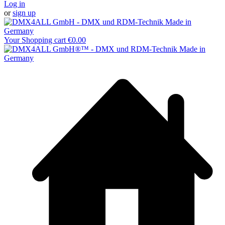
Log in
or
sign up
Your Shopping cart
€0.00