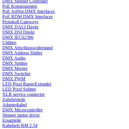
DMX Stepper Controller
PoE Komponenten
PoE ArtNet-DMX Interfaces
PoE RDM DMX Interfaces
Protokoll Gateways
DMX DALI Direkt
DMX DSI Direkt
DMX IEC62386
Utilities
DMX Abschlusswiderstand
DMX Address Shifter
DMX Audio
DMX Splitter
DMX Merger
DMX Switcher
DMX PWM
LED Pixel RangeExtender
LED Pixel Splitter
XLR service connector
Zubehörteile
Adapterkabel
DMX Microcontroller
Stepper motor driver
Ersatzteile
Kabelsets RM 2.54