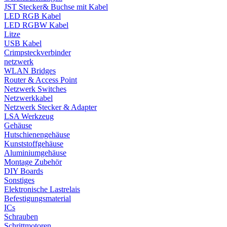
JST Stecker& Buchse mit Kabel
LED RGB Kabel
LED RGBW Kabel
Litze
USB Kabel
Crimpsteckverbinder
netzwerk
WLAN Bridges
Router & Access Point
Netzwerk Switches
Netzwerkkabel
Netzwerk Stecker & Adapter
LSA Werkzeug
Gehäuse
Hutschienengehäuse
Kunststoffgehäuse
Aluminiumgehäuse
Montage Zubehör
DIY Boards
Sonstiges
Elektronische Lastrelais
Befestigungsmaterial
ICs
Schrauben
Schrittmotoren