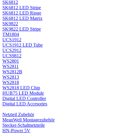
SK6812
SK6812 LED Stripe
SK6812 LED Ringe
SK6812 LED Matrix
SK9822
SK9822 LED Stripe
TM1804
UCS1912
UCS1912 LED Tube
UCS2912
UCS9812
WS2801
WS2811
WS2812B
WS2813
WS2818
WS2818 LED Chip
HUB75 LED Module
Digital LED Controller
Digital LED Accesories
Netzteil Zubehör
MeanWell Montagezubehör
Stecker-Schaltnetzteile
HN-Power 5V