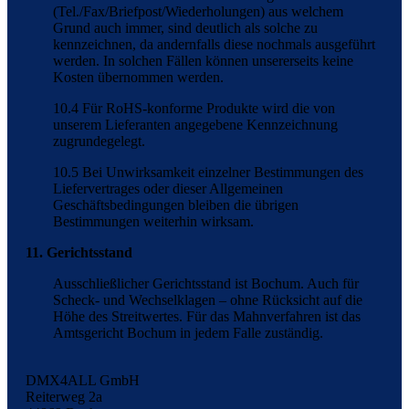
(Tel./Fax/Briefpost/Wiederholungen) aus welchem
Grund auch immer, sind deutlich als solche zu
kennzeichnen, da andernfalls diese nochmals ausgeführt
werden. In solchen Fällen können unsererseits keine
Kosten übernommen werden.
10.4 Für RoHS-konforme Produkte wird die von
unserem Lieferanten angegebene Kennzeichnung
zugrundegelegt.
10.5 Bei Unwirksamkeit einzelner Bestimmungen des
Liefervertrages oder dieser Allgemeinen
Geschäftsbedingungen bleiben die übrigen
Bestimmungen weiterhin wirksam.
11. Gerichtsstand
Ausschließlicher Gerichtsstand ist Bochum. Auch für
Scheck- und Wechselklagen – ohne Rücksicht auf die
Höhe des Streitwertes. Für das Mahnverfahren ist das
Amtsgericht Bochum in jedem Falle zuständig.
DMX4ALL GmbH
Reiterweg 2a