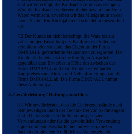
sind wir berechtigt, die Kaufsache zurückzuverlangen.
Wird die Kaufsache weiterverarbeitet bzw. mit anderen
Waren vermischt, erwerben wir das Miteigentum an der
neuen Sache. Ein Rückgaberecht scheidet in diesem Fall
aus.
7.2 Der Kunde ist nicht berechtigt, die Ware bis zur
vollständigen Bezahlung des Kaufpreises Dritten zu
veräußern oder sonstige, das Eigentum der Firma
DMX4ALL gefährdende Maßnahmen zu ergreifen. Der
Kunde tritt bereits jetzt seine künftigen Ansprüche
gegenüber dem Erwerber in Höhe des zwischen der
Firma DMX4ALL und dem Kunden vereinbarten
Kaufpreises samt Zinsen und Nebenforderungen an die
Firma DMX4ALL ab. Die Firma DMX4ALL nimmt
diese Abtretung an.
8. Gewährleistung / Haftungsausschluss
8.1 Wir gewährleisten, dass die Liefergegenstände nach
dem jeweiligen Stand der Technik frei von Sachmängeln
sind, d.h. dass sie sich für die vorausgesetzten
Verwendungen oder für die gewöhnliche Verwendung
eignen und eine Beschaffenheit aufweisen, die bei
Sachen der gleichen Art üblich ist. Weitergehende