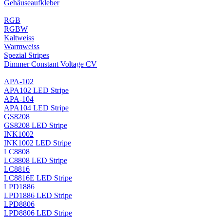
Gehäuseaufkleber
RGB
RGBW
Kaltweiss
Warmweiss
Spezial Stripes
Dimmer Constant Voltage CV
APA-102
APA102 LED Stripe
APA-104
APA104 LED Stripe
GS8208
GS8208 LED Stripe
INK1002
INK1002 LED Stripe
LC8808
LC8808 LED Stripe
LC8816
LC8816E LED Stripe
LPD1886
LPD1886 LED Stripe
LPD8806
LPD8806 LED Stripe