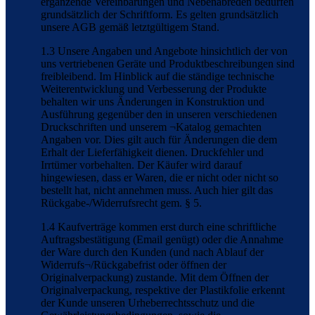
ergänzende Vereinbarungen und Nebenabreden bedürfen
grundsätzlich der Schriftform. Es gelten grundsätzlich
unsere AGB gemäß letztgültigem Stand.
1.3 Unsere Angaben und Angebote hinsichtlich der von
uns vertriebenen Geräte und Produktbeschreibungen sind
freibleibend. Im Hinblick auf die ständige technische
Weiterentwicklung und Verbesserung der Produkte
behalten wir uns Änderungen in Konstruktion und
Ausführung gegenüber den in unseren verschiedenen
Druckschriften und unserem ¬Katalog gemachten
Angaben vor. Dies gilt auch für Änderungen die dem
Erhalt der Lieferfähigkeit dienen. Druckfehler und
Irrtümer vorbehalten. Der Käufer wird darauf
hingewiesen, dass er Waren, die er nicht oder nicht so
bestellt hat, nicht annehmen muss. Auch hier gilt das
Rückgabe-/Widerrufsrecht gem. § 5.
1.4 Kaufverträge kommen erst durch eine schriftliche
Auftragsbestätigung (Email genügt) oder die Annahme
der Ware durch den Kunden (und nach Ablauf der
Widerrufs¬/Rückgabefrist oder öffnen der
Originalverpackung) zustande. Mit dem Öffnen der
Originalverpackung, respektive der Plastikfolie erkennt
der Kunde unseren Urheberrechtsschutz und die