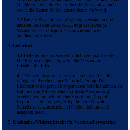
Gebühren und dadurch entstehende Rücksendeentgelte
sowie die Kosten für den entstandenen Aufwand.
3.7 Bei der Zusendung von Warengegenständen und
anderen Teilen an DMX4ALL trägt der jeweilige
Versender das Transportrisiko sowie sämtliche
anfallenden Kosten.
4. Lieferfrist
4.1 Liefertermine müssen schriftlich vereinbart werden.
Die Frist ist eingehalten, wenn der Versand vor
Fristablauf erfolgt.
4.2 Alle vereinbarten Lieferfristen gelten vorbehaltlich
richtiger und rechtzeitiger Selbstbelieferung. Die
Lieferzeit verlängert sich angemessen bei Maßnahmen im
Rahmen von Arbeitsausfällen (Streik/Aussperrung),
gesetzlicher und behördlicher Anordnung (Import-
Exportbeschränkungen), Krieg, höherer Gewalt.
Schadensersatzansprüche bei Nichteinhaltung sind
ausgeschlossen.
5. Rückgabe-/Widerrufsrecht für Verbraucherverträge