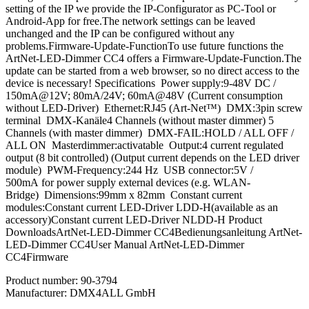
setting of the IP we provide the IP-Configurator as PC-Tool or
Android-App for free.The network settings can be leaved
unchanged and the IP can be configured without any
problems.Firmware-Update-FunctionTo use future functions the
ArtNet-LED-Dimmer CC4 offers a Firmware-Update-Function.The
update can be started from a web browser, so no direct access to the
device is necessary! Specifications Power supply:9-48V DC /
150mA@12V; 80mA/24V; 60mA@48V (Current consumption
without LED-Driver) Ethernet:RJ45 (Art-Net™) DMX:3pin screw
terminal DMX-Kanäle4 Channels (without master dimmer) 5
Channels (with master dimmer) DMX-FAIL:HOLD / ALL OFF /
ALL ON Masterdimmer:activatable Output:4 current regulated
output (8 bit controlled) (Output current depends on the LED driver
module) PWM-Frequency:244 Hz USB connector:5V /
500mA for power supply external devices (e.g. WLAN-
Bridge) Dimensions:99mm x 82mm Constant current
modules:Constant current LED-Driver LDD-H(available as an
accessory)Constant current LED-Driver NLDD-H Product
DownloadsArtNet-LED-Dimmer CC4Bedienungsanleitung ArtNet-
LED-Dimmer CC4User Manual ArtNet-LED-Dimmer
CC4Firmware
Product number:
90-3794
Manufacturer:
DMX4ALL GmbH