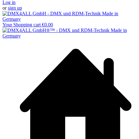
Log in
or
sign up
Your Shopping cart
€0.00