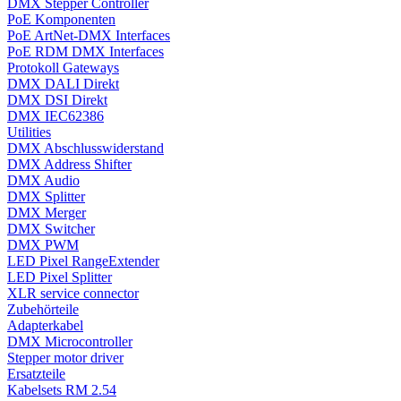
DMX Stepper Controller
PoE Komponenten
PoE ArtNet-DMX Interfaces
PoE RDM DMX Interfaces
Protokoll Gateways
DMX DALI Direkt
DMX DSI Direkt
DMX IEC62386
Utilities
DMX Abschlusswiderstand
DMX Address Shifter
DMX Audio
DMX Splitter
DMX Merger
DMX Switcher
DMX PWM
LED Pixel RangeExtender
LED Pixel Splitter
XLR service connector
Zubehörteile
Adapterkabel
DMX Microcontroller
Stepper motor driver
Ersatzteile
Kabelsets RM 2.54