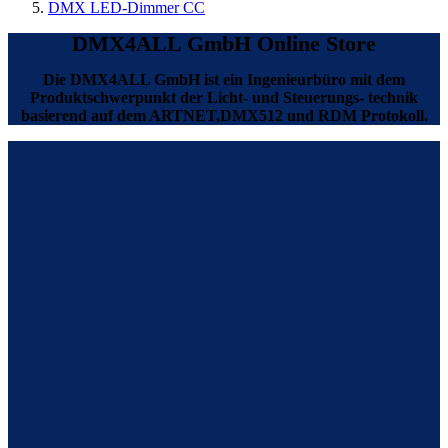
DMX LED-Dimmer CC
DMX4ALL GmbH Online Store
Die DMX4ALL GmbH ist ein Ingenieurbüro mit dem
Produktschwerpunkt der Licht- und Steuerungs- technik
basierend auf dem ARTNET,DMX512 und RDM Protokoll.