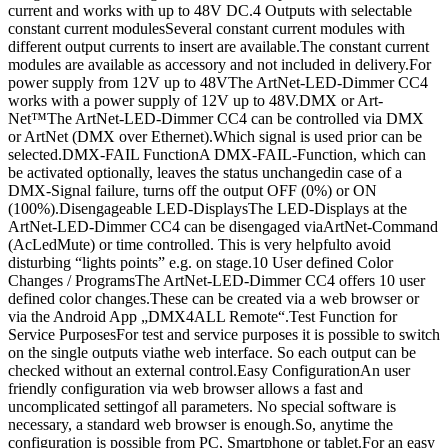
current and works with up to 48V DC.4 Outputs with selectable
constant current modulesSeveral constant current modules with
different output currents to insert are available.The constant current
modules are available as accessory and not included in delivery.For
power supply from 12V up to 48VThe ArtNet-LED-Dimmer CC4
works with a power supply of 12V up to 48V.DMX or Art-
Net™The ArtNet-LED-Dimmer CC4 can be controlled via DMX
or ArtNet (DMX over Ethernet).Which signal is used prior can be
selected.DMX-FAIL FunctionA DMX-FAIL-Function, which can
be activated optionally, leaves the status unchangedin case of a
DMX-Signal failure, turns off the output OFF (0%) or ON
(100%).Disengageable LED-DisplaysThe LED-Displays at the
ArtNet-LED-Dimmer CC4 can be disengaged viaArtNet-Command
(AcLedMute) or time controlled. This is very helpfulto avoid
disturbing “lights points” e.g. on stage.10 User defined Color
Changes / ProgramsThe ArtNet-LED-Dimmer CC4 offers 10 user
defined color changes.These can be created via a web browser or
via the Android App „DMX4ALL Remote“.Test Function for
Service PurposesFor test and service purposes it is possible to switch
on the single outputs viathe web interface. So each output can be
checked without an external control.Easy ConfigurationAn user
friendly configuration via web browser allows a fast and
uncomplicated settingof all parameters. No special software is
necessary, a standard web browser is enough.So, anytime the
configuration is possible from PC, Smartphone or tablet.For an easy