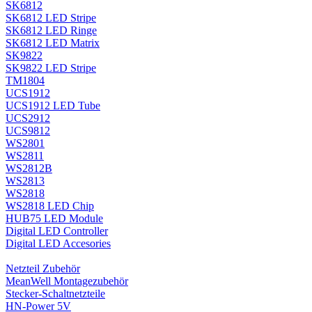
SK6812
SK6812 LED Stripe
SK6812 LED Ringe
SK6812 LED Matrix
SK9822
SK9822 LED Stripe
TM1804
UCS1912
UCS1912 LED Tube
UCS2912
UCS9812
WS2801
WS2811
WS2812B
WS2813
WS2818
WS2818 LED Chip
HUB75 LED Module
Digital LED Controller
Digital LED Accesories
Netzteil Zubehör
MeanWell Montagezubehör
Stecker-Schaltnetzteile
HN-Power 5V