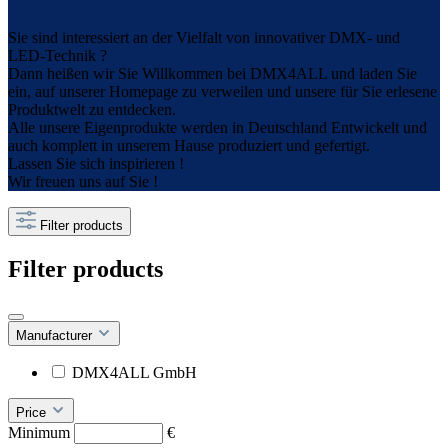
Sie sind interessiert an der Vielfalt von innovativer DMX- und
LED-Technik ?
Dann heißen wir Sie Willkommen bei DMX4ALL und laden Sie
ein, auf unserer Homepage zu verweilen und unsere für Sie erlesene
Produktwelt zu entdecken.
Alle unsere Eigenprodukte werden in Deutschland Entwickelt und
auch komplett in unserem Hause produziert und gefertigt.
Lassen Sie sich inspirieren !
Wir freuen uns auf Sie !
Filter products
Filter products
Manufacturer
DMX4ALL GmbH
Price
Minimum
€