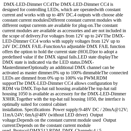
DMX-LED-Dimmer CC4The DMX-LED-Dimmer CC4 is
designed for controlling LEDs, which are operatedwith constant
current and works with up to 48V DC.4 outputs with choose able
constant current modulesDifferent constant current modules with
different output currents are available for plug-on.The constant
current modules are available as accessories and are not included in
the scope of delivery.For voltages from 12V up to 24VThe DMX-
LED-Dimmer CC4 works with supply voltages from 12V up to
24V DC.DMX FAIL-FunctionAn adjustable DMX FAIL function
offers the option to hold the current state (HOLD)or to adopt a
predefined value if the DMX signal fails.LED state displayThe
DMX state is indicated via the LED status.DMX-
MasterdimmerOptionally an additional DMX channel can be
activated as master dimmer.0% up to 100% dimmableThe connected
LEDs are dimmed from 0% up to 100% via PWM.RDM
supportThe DMX-LED-Dimmer CC4 allows configuration by
RDM via DMX.Top-hat rail housing availableThe top-hat rail
housing 1050 is available as accessory for the DMX-LED-Dimmer
X9HR.Together with the top-hat rail housing 1050, the interface is
optimally suited for control cabinet
installation. Specifications Power supply:9-48V DC / 20mA@12V;
11mA/24V; 6mA@48V (without LED driver) Output
voltage:Depends on the constant current module used Output
current:Depends on the constant current module
used Protocol:DMX512 RDM DMX-Channels:4 / 5