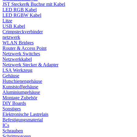
JST Stecker& Buchse mit Kabel
LED RGB Kabel
LED RGBW Kabel
Litze
USB Kabel
Crimpsteckverbinder
netzwerk
WLAN Bridges
Router & Access Point
Netzwerk Switches
Netzwerkkabel
Netzwerk Stecker & Adapter
LSA Werkzeug
Gehäuse
Hutschienengehäuse
Kunststoffgehäuse
Aluminiumgehäuse
Montage Zubehör
DIY Boards
Sonstiges
Elektronische Lastrelais
Befestigungsmaterial
ICs
Schrauben
Schrittmotoren