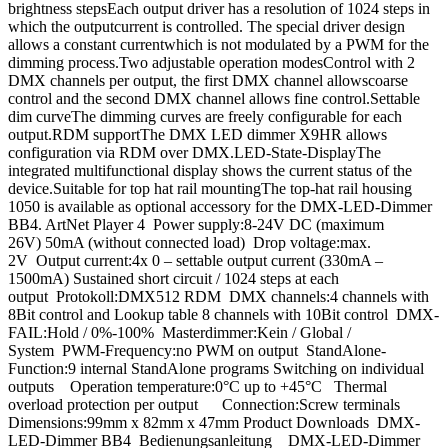
brightness stepsEach output driver has a resolution of 1024 steps in
which the outputcurrent is controlled. The special driver design
allows a constant currentwhich is not modulated by a PWM for the
dimming process.Two adjustable operation modesControl with 2
DMX channels per output, the first DMX channel allowscoarse
control and the second DMX channel allows fine control.Settable
dim curveThe dimming curves are freely configurable for each
output.RDM supportThe DMX LED dimmer X9HR allows
configuration via RDM over DMX.LED-State-DisplayThe
integrated multifunctional display shows the current status of the
device.Suitable for top hat rail mountingThe top-hat rail housing
1050 is available as optional accessory for the DMX-LED-Dimmer
BB4. ArtNet Player 4 Power supply:8-24V DC (maximum
26V) 50mA (without connected load) Drop voltage:max.
2V Output current:4x 0 – settable output current (330mA –
1500mA) Sustained short circuit / 1024 steps at each
output Protokoll:DMX512 RDM DMX channels:4 channels with
8Bit control and Lookup table 8 channels with 10Bit control DMX-
FAIL:Hold / 0%-100% Masterdimmer:Kein / Global /
System PWM-Frequency:no PWM on output StandAlone-
Function:9 internal StandAlone programs Switching on individual
outputs Operation temperature:0°C up to +45°C Thermal
overload protection per output Connection:Screw terminals
Dimensions:99mm x 82mm x 47mm Product Downloads DMX-
LED-Dimmer BB4 Bedienungsanleitung DMX-LED-Dimmer