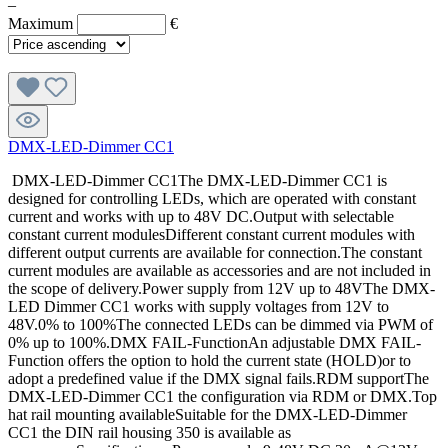
–
Maximum
€
DMX-LED-Dimmer CC1
DMX-LED-Dimmer CC1The DMX-LED-Dimmer CC1 is
designed for controlling LEDs, which are operated with constant
current and works with up to 48V DC.Output with selectable
constant current modulesDifferent constant current modules with
different output currents are available for connection.The constant
current modules are available as accessories and are not included in
the scope of delivery.Power supply from 12V up to 48VThe DMX-
LED Dimmer CC1 works with supply voltages from 12V to
48V.0% to 100%The connected LEDs can be dimmed via PWM of
0% up to 100%.DMX FAIL-FunctionAn adjustable DMX FAIL-
Function offers the option to hold the current state (HOLD)or to
adopt a predefined value if the DMX signal fails.RDM supportThe
DMX-LED-Dimmer CC1 the configuration via RDM or DMX.Top
hat rail mounting availableSuitable for the DMX-LED-Dimmer
CC1 the DIN rail housing 350 is available as