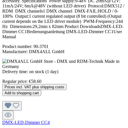
accessory. Specifications Power supply:9-48V DC 20mA@12V;
11mA/24V; 6mA@48V (without LED driver) Protocol:DMX512 /
RDM DMX channels1 DMX channel DMX-FAIL:HOLD / 0-
100% Output:1 current regulated output (8 bit controlled) (Output
current depends on the LED driver module) PWM-Frequency:244
Hz Dimensions:29,2mm x 82mm Product DownloadsDMX-LED-
Dimmer CC1Bedienungsanleitung DMX-LED-Dimmer CC1User
Manual
Product number:
90-3701
Manufacturer:
DMX4ALL GmbH
Delivery time: on stock (1 day)
Regular price:
€58.60
Prices incl. VAT plus shipping costs
Add to shopping cart
DMX-LED-Dimmer CC4