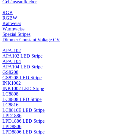
Gehäuseaufkleber
RGB
RGBW
Kaltweiss
Warmweiss
Spezial Stripes
Dimmer Constant Voltage CV
APA-102
APA102 LED Stripe
APA-104
APA104 LED Stripe
GS8208
GS8208 LED Stripe
INK1002
INK1002 LED Stripe
LC8808
LC8808 LED Stripe
LC8816
LC8816E LED Stripe
LPD1886
LPD1886 LED Stripe
LPD8806
LPD8806 LED Stripe