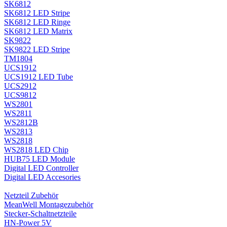
SK6812
SK6812 LED Stripe
SK6812 LED Ringe
SK6812 LED Matrix
SK9822
SK9822 LED Stripe
TM1804
UCS1912
UCS1912 LED Tube
UCS2912
UCS9812
WS2801
WS2811
WS2812B
WS2813
WS2818
WS2818 LED Chip
HUB75 LED Module
Digital LED Controller
Digital LED Accesories
Netzteil Zubehör
MeanWell Montagezubehör
Stecker-Schaltnetzteile
HN-Power 5V