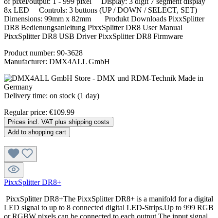
of pixel/output: 1 - 999 pixel Display: 3 digit 7 segment display
8x LED Controls: 3 buttons (UP / DOWN / SELECT, SET)
Dimensions: 99mm x 82mm Produkt Downloads PixxSplitter
DR8 Bedienungsanleitung PixxSplitter DR8 User Manual
PixxSplitter DR8 USB Driver PixxSplitter DR8 Firmware
Product number:
90-3628
Manufacturer:
DMX4ALL GmbH
Delivery time: on stock (1 day)
Regular price:
€109.99
Prices incl. VAT plus shipping costs
Add to shopping cart
PixxSplitter DR8+
PixxSplitter DR8+The PixxSplitter DR8+ is a manifold for a digital
LED signal to up to 8 connected digital LED-Strips.Up to 999 RGB
or RGBW pixels can be connected to each output.The input signal,