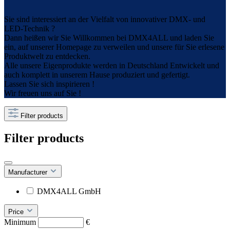
Sie sind interessiert an der Vielfalt von innovativer DMX- und
LED-Technik ?
Dann heißen wir Sie Willkommen bei DMX4ALL und laden Sie
ein, auf unserer Homepage zu verweilen und unsere für Sie erlesene
Produktwelt zu entdecken.
Alle unsere Eigenprodukte werden in Deutschland Entwickelt und
auch komplett in unserem Hause produziert und gefertigt.
Lassen Sie sich inspirieren !
Wir freuen uns auf Sie !
Filter products
Filter products
Manufacturer
DMX4ALL GmbH
Price
Minimum
€