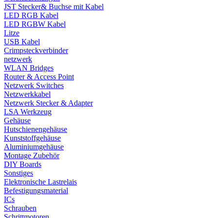
JST Stecker& Buchse mit Kabel
LED RGB Kabel
LED RGBW Kabel
Litze
USB Kabel
Crimpsteckverbinder
netzwerk
WLAN Bridges
Router & Access Point
Netzwerk Switches
Netzwerkkabel
Netzwerk Stecker & Adapter
LSA Werkzeug
Gehäuse
Hutschienengehäuse
Kunststoffgehäuse
Aluminiumgehäuse
Montage Zubehör
DIY Boards
Sonstiges
Elektronische Lastrelais
Befestigungsmaterial
ICs
Schrauben
Schrittmotoren