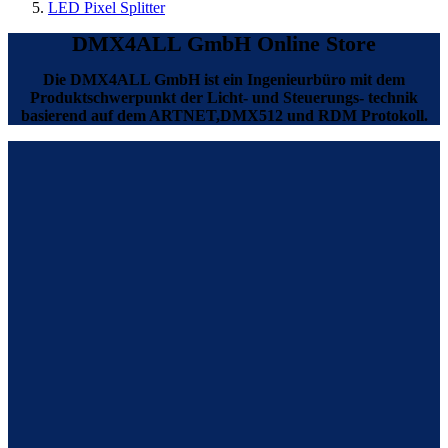
LED Pixel Splitter
DMX4ALL GmbH Online Store
Die DMX4ALL GmbH ist ein Ingenieurbüro mit dem
Produktschwerpunkt der Licht- und Steuerungs- technik
basierend auf dem ARTNET,DMX512 und RDM Protokoll.