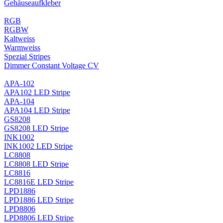
Gehäuseaufkleber
RGB
RGBW
Kaltweiss
Warmweiss
Spezial Stripes
Dimmer Constant Voltage CV
APA-102
APA102 LED Stripe
APA-104
APA104 LED Stripe
GS8208
GS8208 LED Stripe
INK1002
INK1002 LED Stripe
LC8808
LC8808 LED Stripe
LC8816
LC8816E LED Stripe
LPD1886
LPD1886 LED Stripe
LPD8806
LPD8806 LED Stripe