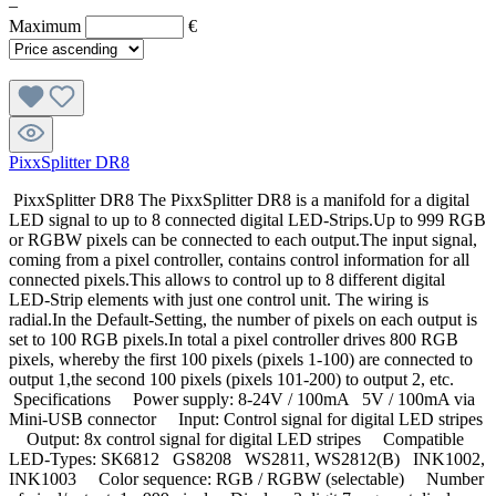
–
Maximum
€
PixxSplitter DR8
PixxSplitter DR8 The PixxSplitter DR8 is a manifold for a digital
LED signal to up to 8 connected digital LED-Strips.Up to 999 RGB
or RGBW pixels can be connected to each output.The input signal,
coming from a pixel controller, contains control information for all
connected pixels.This allows to control up to 8 different digital
LED-Strip elements with just one control unit. The wiring is
radial.In the Default-Setting, the number of pixels on each output is
set to 100 RGB pixels.In total a pixel controller drives 800 RGB
pixels, whereby the first 100 pixels (pixels 1-100) are connected to
output 1,the second 100 pixels (pixels 101-200) to output 2, etc.
Specifications Power supply: 8-24V / 100mA 5V / 100mA via
Mini-USB connector Input: Control signal for digital LED stripes
Output: 8x control signal for digital LED stripes Compatible
LED-Types: SK6812 GS8208 WS2811, WS2812(B) INK1002,
INK1003 Color sequence: RGB / RGBW (selectable) Number