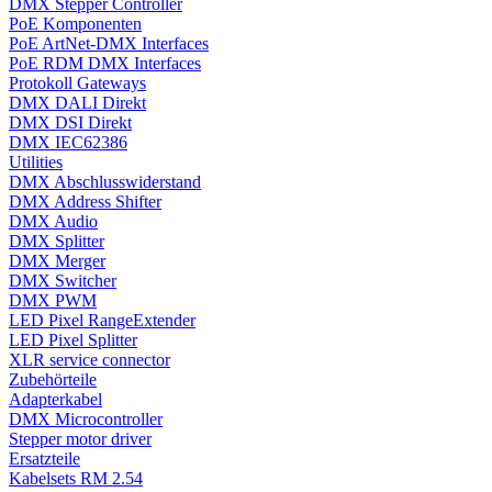
DMX Stepper Controller
PoE Komponenten
PoE ArtNet-DMX Interfaces
PoE RDM DMX Interfaces
Protokoll Gateways
DMX DALI Direkt
DMX DSI Direkt
DMX IEC62386
Utilities
DMX Abschlusswiderstand
DMX Address Shifter
DMX Audio
DMX Splitter
DMX Merger
DMX Switcher
DMX PWM
LED Pixel RangeExtender
LED Pixel Splitter
XLR service connector
Zubehörteile
Adapterkabel
DMX Microcontroller
Stepper motor driver
Ersatzteile
Kabelsets RM 2.54