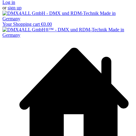
Log in
or
sign up
Your Shopping cart
€0.00