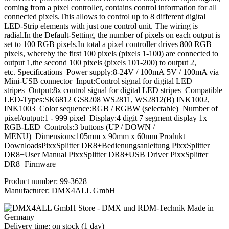
coming from a pixel controller, contains control information for all
connected pixels.This allows to control up to 8 different digital
LED-Strip elements with just one control unit. The wiring is
radial.In the Default-Setting, the number of pixels on each output is
set to 100 RGB pixels.In total a pixel controller drives 800 RGB
pixels, whereby the first 100 pixels (pixels 1-100) are connected to
output 1,the second 100 pixels (pixels 101-200) to output 2,
etc. Specifications Power supply:8-24V / 100mA 5V / 100mA via
Mini-USB connector Input:Control signal for digital LED
stripes Output:8x control signal for digital LED stripes Compatible
LED-Types:SK6812 GS8208 WS2811, WS2812(B) INK1002,
INK1003 Color sequence:RGB / RGBW (selectable) Number of
pixel/output:1 - 999 pixel Display:4 digit 7 segment display 1x
RGB-LED Controls:3 buttons (UP / DOWN /
MENU) Dimensions:105mm x 90mm x 60mm Produkt
DownloadsPixxSplitter DR8+Bedienungsanleitung PixxSplitter
DR8+User Manual PixxSplitter DR8+USB Driver PixxSplitter
DR8+Firmware
Product number:
99-3628
Manufacturer:
DMX4ALL GmbH
Delivery time: on stock (1 day)