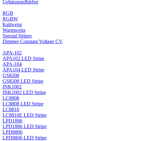
Gehäuseaufkleber
RGB
RGBW
Kaltweiss
Warmweiss
Spezial Stripes
Dimmer Constant Voltage CV
APA-102
APA102 LED Stripe
APA-104
APA104 LED Stripe
GS8208
GS8208 LED Stripe
INK1002
INK1002 LED Stripe
LC8808
LC8808 LED Stripe
LC8816
LC8816E LED Stripe
LPD1886
LPD1886 LED Stripe
LPD8806
LPD8806 LED Stripe