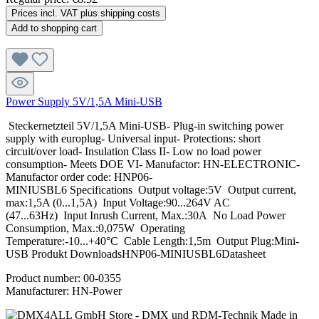
Prices incl. VAT plus shipping costs
Add to shopping cart
Power Supply 5V/1,5A Mini-USB
Steckernetzteil 5V/1,5A Mini-USB- Plug-in switching power
supply with europlug- Universal input- Protections: short
circuit/over load- Insulation Class II- Low no load power
consumption- Meets DOE VI- Manufactor: HN-ELECTRONIC-
Manufactor order code: HNP06-
MINIUSBL6 Specifications Output voltage:5V Output current,
max:1,5A (0...1,5A) Input Voltage:90...264V AC
(47...63Hz) Input Inrush Current, Max.:30A No Load Power
Consumption, Max.:0,075W Operating
Temperature:-10...+40°C Cable Length:1,5m Output Plug:Mini-
USB Produkt DownloadsHNP06-MINIUSBL6Datasheet
Product number:
00-0355
Manufacturer:
HN-Power