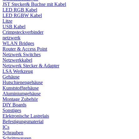
JST Stecker& Buchse mit Kabel
LED RGB Kabel
LED RGBW Kabel
Litze
USB Kabel
Crimpsteckverbinder
netzwerk
WLAN Bridges
Router & Access Point
Netzwerk Switches
Netzwerkkabel
Netzwerk Stecker & Adapter
LSA Werkzeug
Gehäuse
Hutschienengehäuse
Kunststoffgehäuse
Aluminiumgehäuse
Montage Zubehör
DIY Boards
Sonstiges
Elektronische Lastrelais
Befestigungsmaterial
ICs
Schrauben
Schrittmotoren