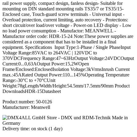
rail power supply, compact design, fanless design- Suitable for
mounting on DIN standard mounting rails TS35/7 or TS35/15-
Enclosed case, Touch-guard screw terminals - Universal input -
Overload protection, current limiting, auto recovery - Protections:
short circuit/over load/over voltage - Power-on LED display - Low
no load power consumption - Manufactor: MEANWELL -
Manufactor order code: HDR-15-24 Note:These power supplies are
considered as a component that has to be installed in a final
equipment. Specifications Input Type:1-Phase / Single PhaseInput
Voltage Range:85VAC to 264VAC | 120VDC to
370VDCFrequency Range:47~63HzOutput Voltage:24VDCOutput
Current:0...0,63AOutput Power:15,2WOpen
Frame/Enclosed:EnclosedIsolation Voltage:3kVrmsInrush Current
max.:45ARated Output Power:110...145%Operating Temperature
Range:-30°C to +70°CUnit
Weight:78gLength/Width/Height:54.5mm/17.5mm/90mm Product
DownloadsHDR-15Datasheet
Product number:
50-0126
Manufacturer:
Meanwell
Delivery time: on stock (1 day)