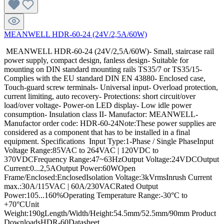
MEANWELL HDR-60-24 (24V/2,5A/60W)
MEANWELL HDR-60-24 (24V/2,5A/60W)- Small, staircase rail
power supply, compact design, fanless design- Suitable for
mounting on DIN standard mounting rails TS35/7 or TS35/15-
Complies with the EU standard DIN EN 43880- Enclosed case,
Touch-guard screw terminals- Universal input- Overload protection,
current limiting, auto recovery- Protections: short circuit/over
load/over voltage- Power-on LED display- Low idle power
consumption- Insulation class II- Manufactor: MEANWELL-
Manufactor order code: HDR-60-24Note:These power supplies are
considered as a component that has to be installed in a final
equipment. Specifications Input Type:1-Phase / Single PhaseInput
Voltage Range:85VAC to 264VAC | 120VDC to
370VDCFrequency Range:47~63HzOutput Voltage:24VDCOutput
Current:0...2,5AOutput Power:60WOpen
Frame/Enclosed:EnclosedIsolation Voltage:3kVrmsInrush Current
max.:30A/115VAC | 60A/230VACRated Output
Power:105...160%Operating Temperature Range:-30°C to
+70°CUnit
Weight:190gLength/Width/Height:54.5mm/52.5mm/90mm Product
DownloadsHDR-60Datasheet