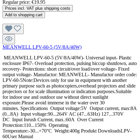
Regular price:
€19.95
Prices incl. VAT plus shipping costs
Add to shopping cart
MEANWELL LPV-60-5 (5V/8A/40W)
MEANWELL LPV-60-5 (5V/8A/40W)- Universal input- Plastic
enclosure IP67- Overload protection, pulsing hiccup shutdown, auto
recovery- Protections: short circuit/over load/over voltage- Fixed
output voltage- Manufactor: MEANWELL- Manufactor order code:
LPV-60-5Note:Devices only for use in equipment with another
primary purpose such as photocopiers,overhead projectors and slide
projectors or for scale illumination or indication purposes.Suitable
for indoor use and outdoor use without direct sunlight
exposure.Please avoid immerse in the water over 30
minutes. Specifications Output voltage:5V Output current, max:8A
(0...8A) Input voltage:90...264V AC (47...63Hz) 127...370V
DC Input Inrush Current, max.:60A Over Current
Protection:110...150% Operating
Temperature:-30...+70°C Weight:400g Produkt DownloadsLPV-
60User Manual