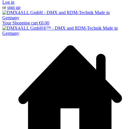
Log in
or
sign up
Your Shopping cart
€0.00