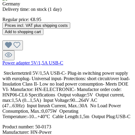
Delivery time: on stock (1 day)
Regular price:
€8.95
Prices incl. VAT plus shipping costs
Add to shopping cart
Power adapter 5V/1,5A USB-C
Steckernetzteil 5V/1,5A USB-C- Plug-in switching power supply
with europlug- Universal input- Protections: short circuit/over load-
Insulation Class II- Low no load power consumption- Meets DOE
VI- Manufactor: HN-ELECTRONIC- Manufactor order code:
HNP06-CL6 Specifications Output voltage:5V Output current,
max:1,5A (0...1,5A) Input Voltage:90...264V AC
(47...63Hz) Input Inrush Current, Max.:30A No Load Power
Consumption, Max.:0,075W Operating
Temperature:-10...+40°C Cable Length:1,5m Output Plug:USB-C
Product number:
50-0173
Manufacturer:
HN-Power