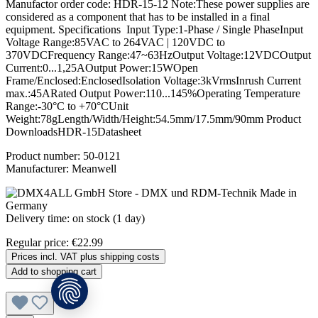
Manufactor order code: HDR-15-12 Note:These power supplies are
considered as a component that has to be installed in a final
equipment. Specifications Input Type:1-Phase / Single PhaseInput
Voltage Range:85VAC to 264VAC | 120VDC to
370VDCFrequency Range:47~63HzOutput Voltage:12VDCOutput
Current:0...1,25AOutput Power:15WOpen
Frame/Enclosed:EnclosedIsolation Voltage:3kVrmsInrush Current
max.:45ARated Output Power:110...145%Operating Temperature
Range:-30°C to +70°CUnit
Weight:78gLength/Width/Height:54.5mm/17.5mm/90mm Product
DownloadsHDR-15Datasheet
Product number:
50-0121
Manufacturer:
Meanwell
Delivery time: on stock (1 day)
Regular price:
€22.99
Prices incl. VAT plus shipping costs
Add to shopping cart