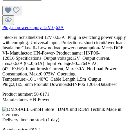
Plug-in power supply 12V 0,63A
Stecker-Schaltnetzteil 12V 0,63A- Plug-in switching power supply
with europlug- Universal input- Protections: short circuit/over load-
Insulation Class II- Low no load power consumption- Meets DOE
VI- Manufactor: HN-Power- Product name: HNP06-
120L6 Specifications Output voltage:12V Output current,
max:0,63A (0...0,63A) Input Voltage:90...264V AC
(47...63Hz) Input Inrush Current, Max.:30A No Load Power
Consumption, Max.:0,075W Operating
Temperature:-10...+40°C Cable Length:1,5m Output
Plug:2,1x5,5mm Produkt DownloadsHNP06-120L6Datasheet
Product number:
50-0171
Manufacturer:
HN-Power
Delivery time: on stock (1 day)
Regular price:
€8.52