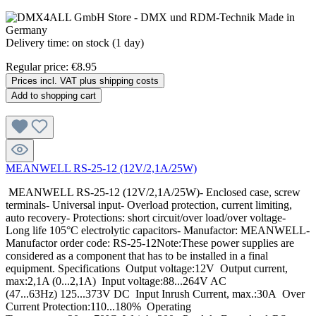
Delivery time: on stock (1 day)
Regular price:
€8.95
Prices incl. VAT plus shipping costs
Add to shopping cart
MEANWELL RS-25-12 (12V/2,1A/25W)
MEANWELL RS-25-12 (12V/2,1A/25W)- Enclosed case, screw
terminals- Universal input- Overload protection, current limiting,
auto recovery- Protections: short circuit/over load/over voltage-
Long life 105°C electrolytic capacitors- Manufactor: MEANWELL-
Manufactor order code: RS-25-12Note:These power supplies are
considered as a component that has to be installed in a final
equipment. Specifications Output voltage:12V Output current,
max:2,1A (0...2,1A) Input voltage:88...264V AC
(47...63Hz) 125...373V DC Input Inrush Current, max.:30A Over
Current Protection:110...180% Operating