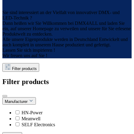
Sie sind interessiert an der Vielfalt von innovativer DMX- und
LED-Technik ?
Dann heißen wir Sie Willkommen bei DMX4ALL und laden Sie
ein, auf unserer Homepage zu verweilen und unsere für Sie erlesene
Produktwelt zu entdecken.
Alle unsere Eigenprodukte werden in Deutschland Entwickelt und
auch komplett in unserem Hause produziert und gefertigt.
Lassen Sie sich inspirieren !
Wir freuen uns auf Sie !
Filter products
Filter products
Manufacturer
HN-Power
Meanwell
SELF Electronics