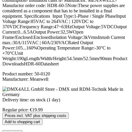
consumption- Insulation class II- Manufactor: MEANWELL-
Manufactor order code: HDR-60-5Note:These power supplies are
considered as a component that has to be installed in a final
equipment. Specifications Input Type:1-Phase / Single PhaseInput
Voltage Range:85VAC to 264VAC | 120VDC to
370VDCFrequency Range:47~63HzOutput Voltage:5VDCOutput
Current:0...6.5AOutput Power:32,5WOpen
Frame/Enclosed:EnclosedIsolation Voltage:3kVrmsInrush Current
max.:30A/115VAC | 60A/230VACRated Output
Power:105...160%Operating Temperature Range:-30°C to
+70°CUnit
Weight:190gLength/Width/Height:54.5mm/52.5mm/90mm Product
DownloadsHDR-60Datasheet
Product number:
50-0120
Manufacturer:
Meanwell
Delivery time: on stock (1 day)
Regular price:
€19.99
Prices incl. VAT plus shipping costs
Add to shopping cart