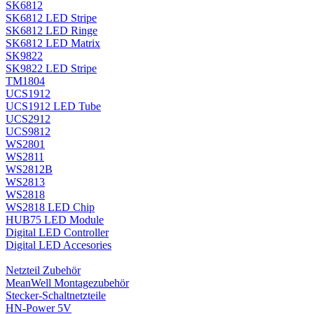
SK6812
SK6812 LED Stripe
SK6812 LED Ringe
SK6812 LED Matrix
SK9822
SK9822 LED Stripe
TM1804
UCS1912
UCS1912 LED Tube
UCS2912
UCS9812
WS2801
WS2811
WS2812B
WS2813
WS2818
WS2818 LED Chip
HUB75 LED Module
Digital LED Controller
Digital LED Accesories
Netzteil Zubehör
MeanWell Montagezubehör
Stecker-Schaltnetzteile
HN-Power 5V