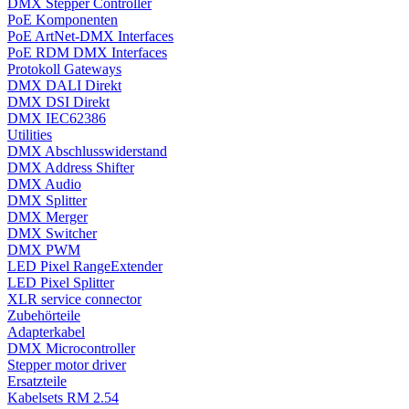
DMX Stepper Controller
PoE Komponenten
PoE ArtNet-DMX Interfaces
PoE RDM DMX Interfaces
Protokoll Gateways
DMX DALI Direkt
DMX DSI Direkt
DMX IEC62386
Utilities
DMX Abschlusswiderstand
DMX Address Shifter
DMX Audio
DMX Splitter
DMX Merger
DMX Switcher
DMX PWM
LED Pixel RangeExtender
LED Pixel Splitter
XLR service connector
Zubehörteile
Adapterkabel
DMX Microcontroller
Stepper motor driver
Ersatzteile
Kabelsets RM 2.54