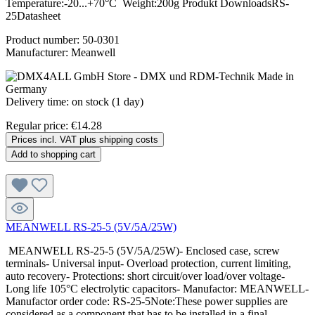
Temperature:-20...+70°C Weight:200g Produkt DownloadsRS-
25Datasheet
Product number:
50-0301
Manufacturer:
Meanwell
Delivery time: on stock (1 day)
Regular price:
€14.28
Prices incl. VAT plus shipping costs
Add to shopping cart
MEANWELL RS-25-5 (5V/5A/25W)
MEANWELL RS-25-5 (5V/5A/25W)- Enclosed case, screw
terminals- Universal input- Overload protection, current limiting,
auto recovery- Protections: short circuit/over load/over voltage-
Long life 105°C electrolytic capacitors- Manufactor: MEANWELL-
Manufactor order code: RS-25-5Note:These power supplies are
considered as a component that has to be installed in a final