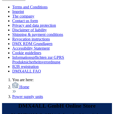
Terms and Conditions
Imprint
The company
Contact us form
Privacy and data protection
Disclaimer of liability
Shipping & payment conditions
Revocation instructions
DMX RDM Grundlagen
Accessibility Statement
Cookie guidelines
Informationspflichten zur GPRS
Produktsicherheitsverordnung
B2B registration
DMX4ALL FAQ
You are here:
Home
Power supply units
DMX4ALL GmbH Online Store